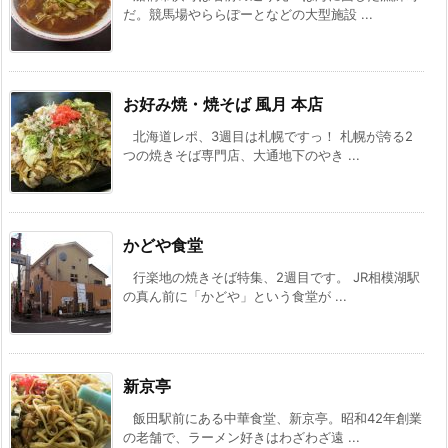
だ。競馬場やららぽーとなどの大型施設 ...
お好み焼・焼そば 風月 本店
北海道レポ、3週目は札幌ですっ！ 札幌が誇る2
つの焼きそば専門店、大通地下のやき ...
かどや食堂
行楽地の焼きそば特集、2週目です。 JR相模湖駅
の真ん前に「かどや」という食堂が ...
新京亭
飯田駅前にある中華食堂、新京亭。昭和42年創業
の老舗で、ラーメン好きはわざわざ遠 ...