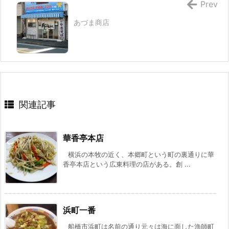
Prev
あづま商店
関連記事
華香亭本店
横浜の本牧の近く、本郷町という町の裏通りに華
香亭本店という広東料理の店がある。創 ...
浜町一番
船橋市浜町は名前の通り元々は海に面した漁師町