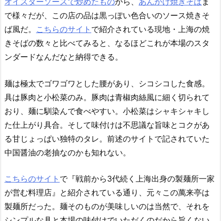
オイスターソースで炒めたもの
から、
あんかけ焼きそば
ま
で様々だが、この店の品は黒っぽい色合いのソース焼きそ
ば風だ。
こちらのサイト
で紹介されている現地・上海の焼
きそばの数々と比べてみると、なるほどこれが本場のスタ
ンダードなんだなと納得できる。
麺は極太でゴワゴワとした腰があり、シコシコした食感。
具は豚肉と小松菜のみ。豚肉は青椒肉絲風に細く切られて
おり、麺に馴染んで食べやすい。小松菜はシャキシャキし
た仕上がり具合。そして味付けは不思議な旨味とコクがあ
る甘じょっぱい独特のタレ。前述のサイトで記されていた
中国醤油の老抽なのかも知れない。
こちらのサイト
で『戦前から3代続く上海出身の製麺所一家
が営む料理店』と紹介されている通り、元々この萬来亭は
製麺所だった。麺そのものが美味しいのは当然で、それを
シンプルな具と本場の味付けでいただくのだから旨くない