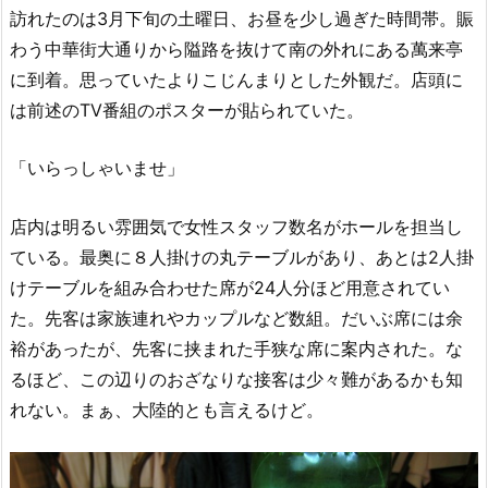
訪れたのは3月下旬の土曜日、お昼を少し過ぎた時間帯。賑
わう中華街大通りから隘路を抜けて南の外れにある萬来亭
に到着。思っていたよりこじんまりとした外観だ。店頭に
は前述のTV番組のポスターが貼られていた。
「いらっしゃいませ」
店内は明るい雰囲気で女性スタッフ数名がホールを担当し
ている。最奥に８人掛けの丸テーブルがあり、あとは2人掛
けテーブルを組み合わせた席が24人分ほど用意されてい
た。先客は家族連れやカップルなど数組。だいぶ席には余
裕があったが、先客に挟まれた手狭な席に案内された。な
るほど、この辺りのおざなりな接客は少々難があるかも知
れない。まぁ、大陸的とも言えるけど。