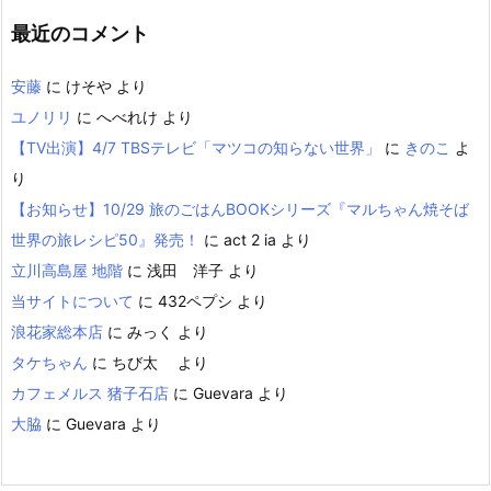
最近のコメント
安藤
に
けそや
より
ユノリリ
に
へべれけ
より
【TV出演】4/7 TBSテレビ「マツコの知らない世界」
に
きのこ
よ
り
【お知らせ】10/29 旅のごはんBOOKシリーズ『マルちゃん焼そば
世界の旅レシピ50』発売！
に
act 2 ia
より
立川高島屋 地階
に
浅田 洋子
より
当サイトについて
に
432ペプシ
より
浪花家総本店
に
みっく
より
タケちゃん
に
ちび太
より
カフェメルス 猪子石店
に
Guevara
より
大脇
に
Guevara
より