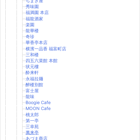
ちまき屋
秀味園
福満園 本店
福龍酒家
楽園
龍華楼
奇珍
華香亭本店
横濱一品香 福富町店
三和楼
四五六菜館 本館
状元樓
酔来軒
永福拉麺
醉楼別館
富士屋
龍味
Boogie Cafe
MOON Cafe
桃太郎
第一亭
三幸苑
萬来亭
あづま商店