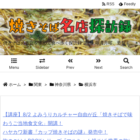
RSS
Feedly
焼きそばの名店を求めて食べ歩く探訪録です。毎週月曜、更新！
Menu
Sidebar
Prev
Next
Search
ホーム
>
関東
>
神奈川県
>
横浜市
【講座】8/2 よみうりカルチャー自由が丘「焼きそばで味
わうご当地食文化」開講！
ハヤカワ新書『カップ焼きそばの謎』発売中！