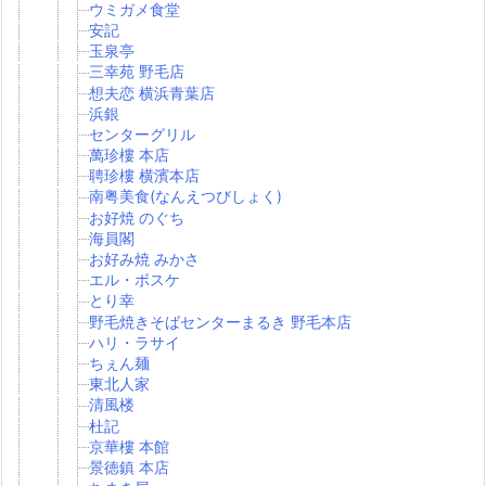
ウミガメ食堂
安記
玉泉亭
三幸苑 野毛店
想夫恋 横浜青葉店
浜銀
センターグリル
萬珍樓 本店
聘珍樓 横濱本店
南粤美食(なんえつびしょく)
お好焼 のぐち
海員閣
お好み焼 みかさ
エル・ボスケ
とり幸
野毛焼きそばセンターまるき 野毛本店
ハリ・ラサイ
ちぇん麺
東北人家
清風楼
杜記
京華樓 本館
景徳鎮 本店