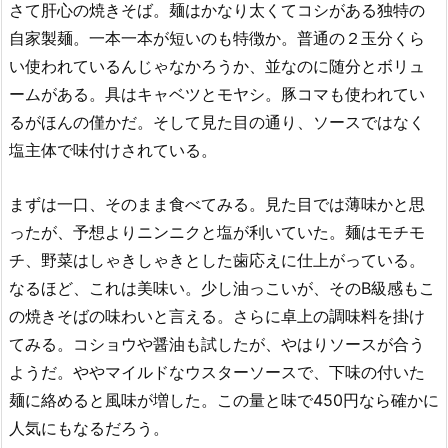
さて肝心の焼きそば。麺はかなり太くてコシがある独特の
自家製麺。一本一本が短いのも特徴か。普通の２玉分くら
い使われているんじゃなかろうか、並なのに随分とボリュ
ームがある。具はキャベツとモヤシ。豚コマも使われてい
るがほんの僅かだ。そして見た目の通り、ソースではなく
塩主体で味付けされている。
まずは一口、そのまま食べてみる。見た目では薄味かと思
ったが、予想よりニンニクと塩が利いていた。麺はモチモ
チ、野菜はしゃきしゃきとした歯応えに仕上がっている。
なるほど、これは美味い。少し油っこいが、そのB級感もこ
の焼きそばの味わいと言える。さらに卓上の調味料を掛け
てみる。コショウや醤油も試したが、やはりソースが合う
ようだ。ややマイルドなウスターソースで、下味の付いた
麺に絡めると風味が増した。この量と味で450円なら確かに
人気にもなるだろう。