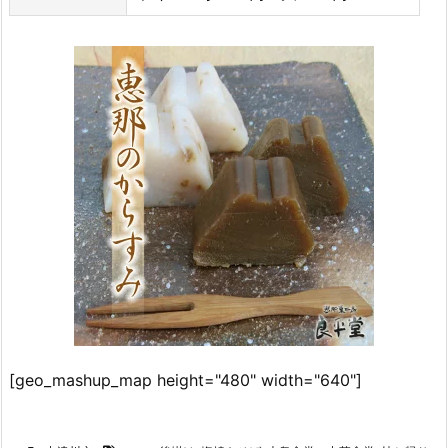
[geo_mashup_map height="480" width="640"]