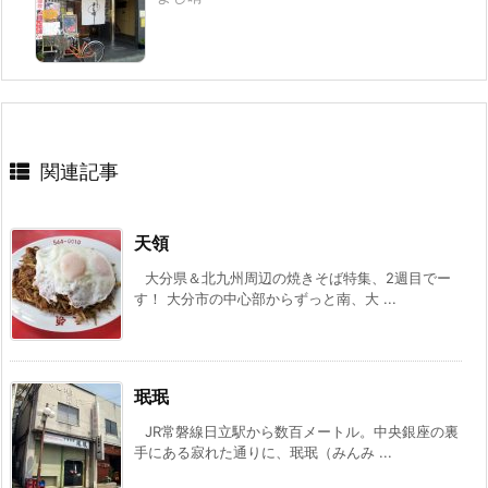
関連記事
天領
大分県＆北九州周辺の焼きそば特集、2週目でー
す！ 大分市の中心部からずっと南、大 ...
珉珉
JR常磐線日立駅から数百メートル。中央銀座の裏
手にある寂れた通りに、珉珉（みんみ ...