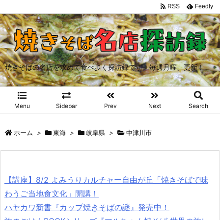
RSS
Feedly
焼きそばの名店を求めて食べ歩く探訪録です。毎週月曜、更新！
Menu
Sidebar
Prev
Next
Search
ホーム
>
東海
>
岐阜県
>
中津川市
【講座】8/2 よみうりカルチャー自由が丘「焼きそばで味
わうご当地食文化」開講！
ハヤカワ新書『カップ焼きそばの謎』発売中！