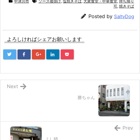
中津川市
ソース後掛け
,
塩焼きそば
,
大衆食堂・中華食堂
,
持ち帰り
可
,
焼きそば
Posted by
SaltyDog
よろしければシェアお願いします
Next
勝ちゃん
Prev
よし晴