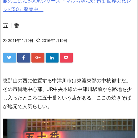
旅のごはんBOOKシリーズ『マルちゃん焼そば 世界の旅レ
シピ50』発売中！
五十番
2011年11月9日
2016年1月19日
恵那山の西に位置する中津川市は東濃東部の中核都市だ。
その市街地中心部、JR中央本線の中津川駅前から路地を少
し入ったところに五十番という店がある。ここの焼きそば
が地元で人気らしい。