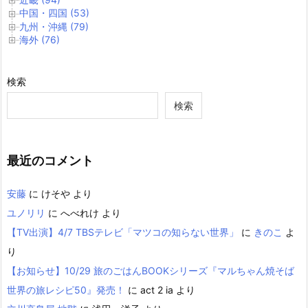
中国・四国 (53)
九州・沖縄 (79)
海外 (76)
検索
検索
最近のコメント
安藤
に
けそや
より
ユノリリ
に
へべれけ
より
【TV出演】4/7 TBSテレビ「マツコの知らない世界」
に
きのこ
よ
り
【お知らせ】10/29 旅のごはんBOOKシリーズ『マルちゃん焼そば
世界の旅レシピ50』発売！
に
act 2 ia
より