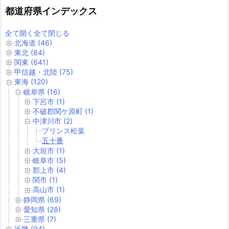
都道府県インデックス
全て開く
全て閉じる
北海道 (46)
東北 (84)
関東 (641)
甲信越・北陸 (75)
東海 (120)
岐阜県 (16)
下呂市 (1)
不破郡関ケ原町 (1)
中津川市 (2)
プリンス松葉
五十番
大垣市 (1)
岐阜市 (5)
郡上市 (4)
関市 (1)
高山市 (1)
静岡県 (69)
愛知県 (28)
三重県 (7)
近畿 (94)