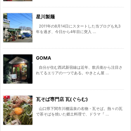
星川製麺
2011年の8月14日にスタートした当ブログも丸3
年を過ぎ、今日から4年目に突入 ...
GOMA
自分が住む西武新宿線は近年、飲兵衛から注目さ
れてるエリアの一つである。やきとん屋 ...
瓦そば専門店 瓦(ぐらむ)
山口県下関市川棚温泉の名物・瓦そば。熱々の瓦
で茶そばを焼いた郷土料理で、ドラマ『 ...