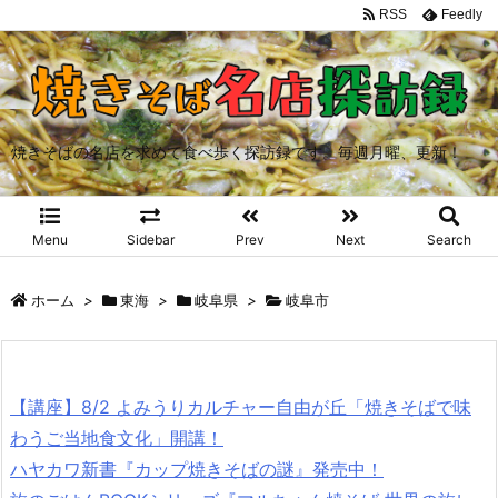
RSS
Feedly
焼きそばの名店を求めて食べ歩く探訪録です。毎週月曜、更新！
Menu
Sidebar
Prev
Next
Search
ホーム
>
東海
>
岐阜県
>
岐阜市
【講座】8/2 よみうりカルチャー自由が丘「焼きそばで味
わうご当地食文化」開講！
ハヤカワ新書『カップ焼きそばの謎』発売中！