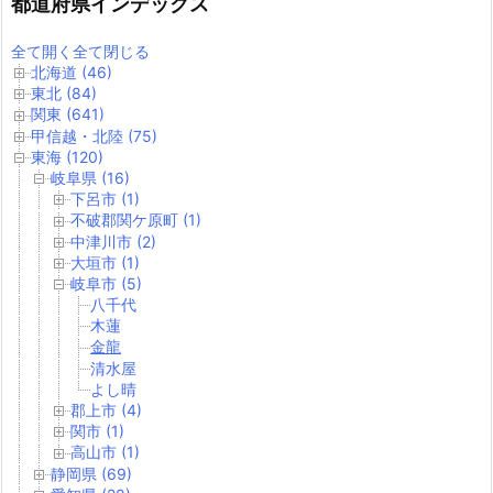
都道府県インデックス
全て開く
全て閉じる
北海道 (46)
東北 (84)
関東 (641)
甲信越・北陸 (75)
東海 (120)
岐阜県 (16)
下呂市 (1)
不破郡関ケ原町 (1)
中津川市 (2)
大垣市 (1)
岐阜市 (5)
八千代
木蓮
金龍
清水屋
よし晴
郡上市 (4)
関市 (1)
高山市 (1)
静岡県 (69)