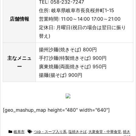
TEL: 058-232-7247
住所: 岐阜県岐阜市長良桜井町1-15
店舗情報
営業時間: 11:00～14:00 17:00～21:00
定休日: 月曜日(祝日の場合は翌日に振り
替え)
揚州沙麺(焼きそば) 800円
主なメニュ
手打沙麺(特製焼きそば) 900円
ー
廣東焼麺(両面焼きそば) 950円
揚麺(揚そば) 900円
[geo_mashup_map height="480" width="640"]
岐阜市
つゆ・スープ入り系
,
塩焼きそば
,
大衆食堂・中華食堂
,
焼き