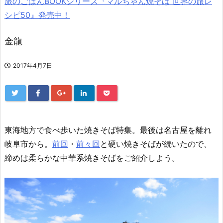
旅のごはんBOOKシリーズ『マルちゃん焼そば 世界の旅レ
シピ50』発売中！
金龍
2017年4月7日
東海地方で食べ歩いた焼きそば特集。最後は名古屋を離れ
岐阜市から。
前回
・
前々回
と硬い焼きそばが続いたので、
締めは柔らかな中華系焼きそばをご紹介しよう。