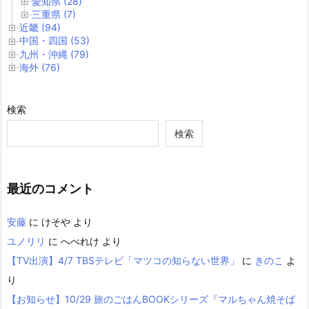
愛知県 (28)
三重県 (7)
近畿 (94)
中国・四国 (53)
九州・沖縄 (79)
海外 (76)
検索
検索
最近のコメント
安藤
に
けそや
より
ユノリリ
に
へべれけ
より
【TV出演】4/7 TBSテレビ「マツコの知らない世界」
に
きのこ
よ
り
【お知らせ】10/29 旅のごはんBOOKシリーズ『マルちゃん焼そば