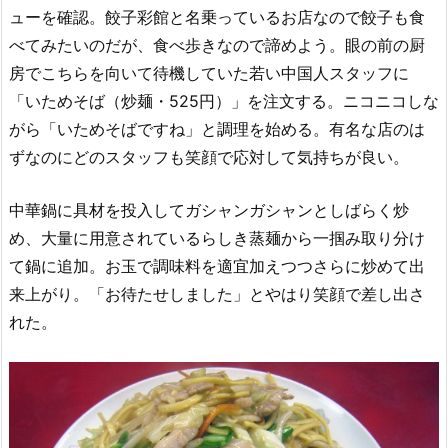
ューを確認。餃子彩館と名乗っているお店なので餃子も食
べてみたいのだが、食べ歩きなので諦めよう。眼の前の厨
房でこちらを向いて待機していた若い中国人スタッフに
「いためそば（炒麺・525円）」を注文する。ニコニコしな
がら「いためそばですね」と調理を始める。有名な店のは
ずなのにどのスタッフも笑顔で応対して気持ちが良い。
中華鍋に具材を投入してガシャンガシャンとしばらく炒
め、大量に用意されているらしき蒸麺から一掴み取り分け
て鍋に追加。お玉で調味料を適宜加えつつさらに炒めて出
来上がり。「お待たせしました」とやはり笑顔で差し出さ
れた。