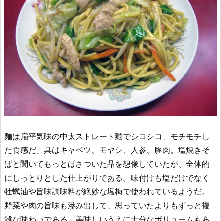
麺は扁平気味の中太ストレート麺でシコシコ、モチモチし
た食感だ。具はキャベツ、モヤシ、人参、豚肉。塩焼きそ
ばと聞いてもっとぱさついた品を想像していたが、全体的
にしっとりとした仕上がりである。味付けも塩だけでなく
牡蠣油や旨味調味料が絶妙な塩梅で使われているようだ。
野菜や肉の旨味も滲み出して、思っていたよりもずっと複
雑な味わいである。美味しいうえに十分なボリュームもあ