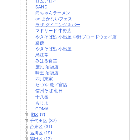
ロムアロイ
SAND
尚ちゃんラーメン
an まかないフェス
ラザ ダイニング＆バー
マドリード 中野店
やきそば処 小出屋 中野ブロードウェイ店
路傍
やきそば処 小出屋
烏江亭
みはる食堂
庶民 沼袋店
味王 沼袋店
四川東家
たつや 鷺ノ宮店
信州そば 朝日
十八番
もじよ
GOMA
北区 (7)
千代田区 (37)
台東区 (31)
品川区 (19)
墨田区 (12)