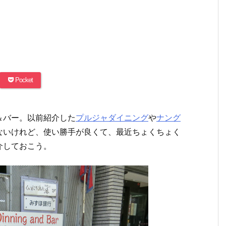
Pocket
＆バー。以前紹介した
プルジャダイニング
や
ナング
ないけれど、使い勝手が良くて、最近ちょくちょく
介しておこう。