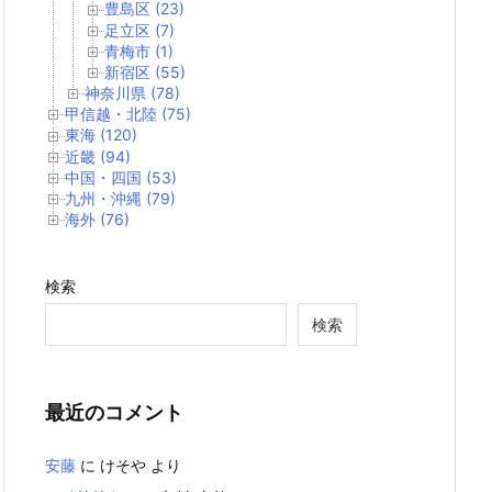
豊島区 (23)
足立区 (7)
青梅市 (1)
新宿区 (55)
神奈川県 (78)
甲信越・北陸 (75)
東海 (120)
近畿 (94)
中国・四国 (53)
九州・沖縄 (79)
海外 (76)
検索
検索
最近のコメント
安藤
に
けそや
より