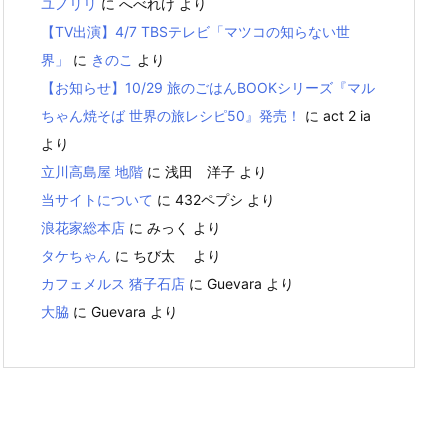
ユノリリ
に
へべれけ
より
【TV出演】4/7 TBSテレビ「マツコの知らない世
界」
に
きのこ
より
【お知らせ】10/29 旅のごはんBOOKシリーズ『マル
ちゃん焼そば 世界の旅レシピ50』発売！
に
act 2 ia
より
立川高島屋 地階
に
浅田 洋子
より
当サイトについて
に
432ペプシ
より
浪花家総本店
に
みっく
より
タケちゃん
に
ちび太
より
カフェメルス 猪子石店
に
Guevara
より
大脇
に
Guevara
より