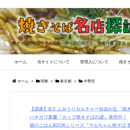
焼きそばの名店を求めて食べ歩く探訪録です。毎週月曜、更新！
ホーム
当サイトについて
管理人について
焼きそ
ホーム
>
関東
>
東京都
>
中野区
【講座】8/2 よみうりカルチャー自由が丘「
ハヤカワ新書『カップ焼きそばの謎』発売中！
旅のごはんBOOKシリーズ『マルちゃん焼そば 