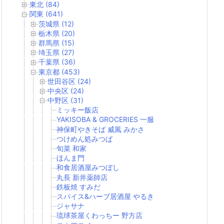
東北 (84)
関東 (641)
茨城県 (12)
栃木県 (20)
群馬県 (15)
埼玉県 (27)
千葉県 (36)
東京都 (453)
世田谷区 (24)
中央区 (24)
中野区 (31)
ミッキー飯店
YAKISOBA & GROCERIES 一服
神保町やきそば 威風 みかさ
つけめん処みつば
旬菜 和家
ほんま門
和食居酒屋みつぼし
丸長 新井薬師店
鉄板焼 すみだ
スパイス&ハーブ居酒屋 やるき
ジャサナ
琉球茶屋くわっちー 野方店