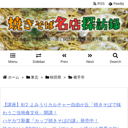
RSS
Feedly
焼きそばの名店を求めて食べ歩く探訪録です。毎週月曜、更新！
Menu
Sidebar
Prev
Next
Search
ホーム
>
東北
>
秋田県
>
横手市
【講座】8/2 よみうりカルチャー自由が丘「焼きそばで味
わうご当地食文化」開講！
ハヤカワ新書『カップ焼きそばの謎』発売中！