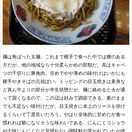
麺は角ばった太麺。これまで横手で食べた中では腰のある
方だが、他の地域なら十分柔らかめの部類だ。具はキャベ
ツの千切りに豚挽肉。甘めでやや薄めの味付けはいかにも
横手やきそばの元祖ぽい。トッピングの目玉焼きは黄身な
ど真ん中よりの部分が半生状態だが、麺に絡めると火が通
って固くなるので、この辺は好みで調節できる。素のまま
でも不足ない味付けだが、目玉焼きに卓上のソースを掛け
るくらいで丁度良いだろう。やはり全体的に甘めだが食べ
慣れれば癖になりそうな味わいである。にんにくコショウ
や七味にんにくなど見慣れない調味料が置かれていたが使