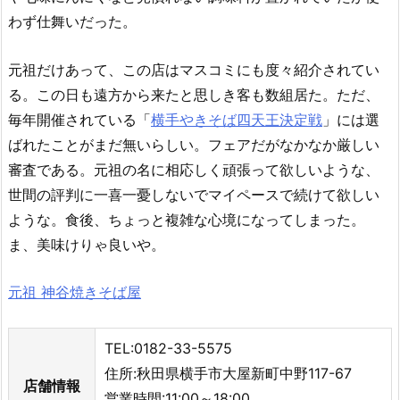
わず仕舞いだった。
元祖だけあって、この店はマスコミにも度々紹介されてい
る。この日も遠方から来たと思しき客も数組居た。ただ、
毎年開催されている「
横手やきそば四天王決定戦
」には選
ばれたことがまだ無いらしい。フェアだがなかなか厳しい
審査である。元祖の名に相応しく頑張って欲しいような、
世間の評判に一喜一憂しないでマイペースで続けて欲しい
ような。食後、ちょっと複雑な心境になってしまった。
ま、美味けりゃ良いや。
元祖 神谷焼きそば屋
TEL:0182-33-5575
住所:秋田県横手市大屋新町中野117-67
店舗情報
営業時間:11:00～18:00