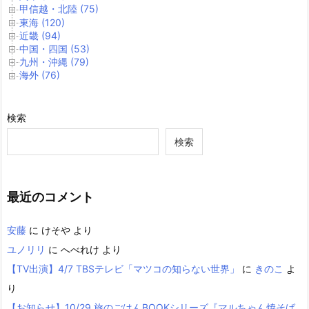
甲信越・北陸 (75)
東海 (120)
近畿 (94)
中国・四国 (53)
九州・沖縄 (79)
海外 (76)
検索
検索
最近のコメント
安藤
に
けそや
より
ユノリリ
に
へべれけ
より
【TV出演】4/7 TBSテレビ「マツコの知らない世界」
に
きのこ
よ
り
【お知らせ】10/29 旅のごはんBOOKシリーズ『マルちゃん焼そば