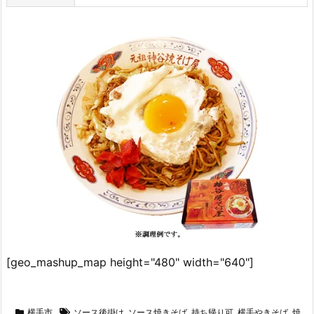
[geo_mashup_map height="480" width="640"]
横手市
ソース後掛け
,
ソース焼きそば
,
持ち帰り可
,
横手やきそば
,
焼