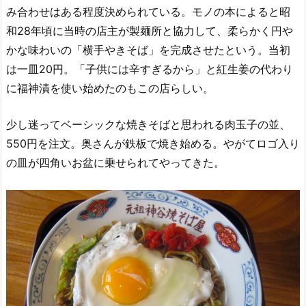
み合わせはある程度決められている。モノの本によると昭
和28年頃に当時の店主が製麺所と協力して、柔らかく円や
かな味わいの「横手やきそば」を完成させたという。当初
は一皿20円。「子供には辛すぎるから」と紅生姜の代わり
に福神漬を使い始めたのもこの店らしい。
少し迷ってベーシックな焼きそばと思われる肉玉子の並、
550円を注文。奥さんが鉄板で焼き始める。やがてロゴ入り
の皿が四角いお盆に乗せられてやってきた。