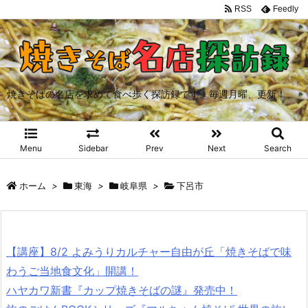
RSS
Feedly
焼きそばの名店を求めて食べ歩く探訪録です。毎週月曜、更新！
Menu
Sidebar
Prev
Next
Search
ホーム
>
東海
>
岐阜県
>
下呂市
【講座】8/2 よみうりカルチャー自由が丘「焼きそばで味
わうご当地食文化」開講！
ハヤカワ新書『カップ焼きそばの謎』発売中！