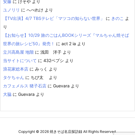
安藤
に
けそや
より
ユノリリ
に
へべれけ
より
【TV出演】4/7 TBSテレビ「マツコの知らない世界」
に
きのこ
よ
り
【お知らせ】10/29 旅のごはんBOOKシリーズ『マルちゃん焼そば
世界の旅レシピ50』発売！
に
act 2 ia
より
立川高島屋 地階
に
浅田 洋子
より
当サイトについて
に
432ペプシ
より
浪花家総本店
に
みっく
より
タケちゃん
に
ちび太
より
カフェメルス 猪子石店
に
Guevara
より
大脇
に
Guevara
より
Copyright ©
2026
焼きそば名店探訪録
All Rights Reserved.