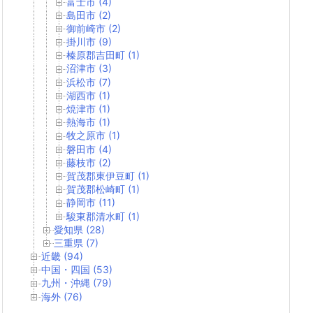
富士市 (4)
島田市 (2)
御前崎市 (2)
掛川市 (9)
榛原郡吉田町 (1)
沼津市 (3)
浜松市 (7)
湖西市 (1)
焼津市 (1)
熱海市 (1)
牧之原市 (1)
磐田市 (4)
藤枝市 (2)
賀茂郡東伊豆町 (1)
賀茂郡松崎町 (1)
静岡市 (11)
駿東郡清水町 (1)
愛知県 (28)
三重県 (7)
近畿 (94)
中国・四国 (53)
九州・沖縄 (79)
海外 (76)