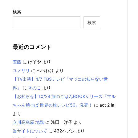
検索
検索
最近のコメント
安藤
に
けそや
より
ユノリリ
に
へべれけ
より
【TV出演】4/7 TBSテレビ「マツコの知らない世
界」
に
きのこ
より
【お知らせ】10/29 旅のごはんBOOKシリーズ『マル
ちゃん焼そば 世界の旅レシピ50』発売！
に
act 2 ia
より
立川高島屋 地階
に
浅田 洋子
より
当サイトについて
に
432ペプシ
より