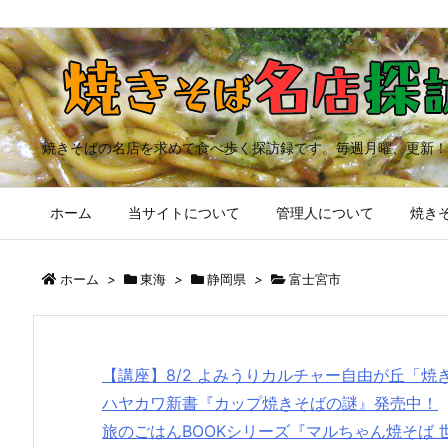
焼きそばの名店を求めて食べ歩く探訪録です。毎週月曜、更新！
ホーム
当サイトについて
管理人について
焼きそ
ホーム
>
東海
>
静岡県
>
富士宮市
【講座】8/2 よみうりカルチャー自由が丘「
ハヤカワ新書『カップ焼きそばの謎』発売中！
旅のごはんBOOKシリーズ『マルちゃん焼そば 