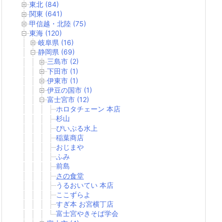
東北 (84)
関東 (641)
甲信越・北陸 (75)
東海 (120)
岐阜県 (16)
静岡県 (69)
三島市 (2)
下田市 (1)
伊東市 (1)
伊豆の国市 (1)
富士宮市 (12)
ホロタチェーン 本店
杉山
ぴいぷる水上
稲葉商店
おじまや
ふみ
前島
さの食堂
うるおいてい 本店
ここずらよ
すぎ本 お宮横丁店
富士宮やきそば学会