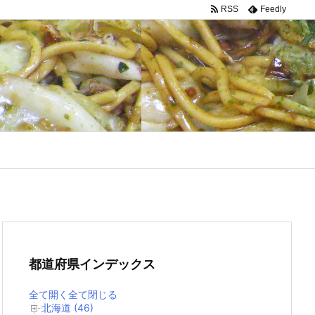
RSS
Feedly
都道府県インデックス
全て開く
全て閉じる
北海道 (46)