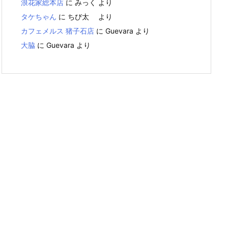
浪花家総本店
に
みっく
より
タケちゃん
に
ちび太
より
カフェメルス 猪子石店
に
Guevara
より
大脇
に
Guevara
より