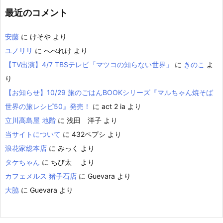
最近のコメント
安藤
に
けそや
より
ユノリリ
に
へべれけ
より
【TV出演】4/7 TBSテレビ「マツコの知らない世界」
に
きのこ
よ
り
【お知らせ】10/29 旅のごはんBOOKシリーズ『マルちゃん焼そば
世界の旅レシピ50』発売！
に
act 2 ia
より
立川高島屋 地階
に
浅田 洋子
より
当サイトについて
に
432ペプシ
より
浪花家総本店
に
みっく
より
タケちゃん
に
ちび太
より
カフェメルス 猪子石店
に
Guevara
より
大脇
に
Guevara
より