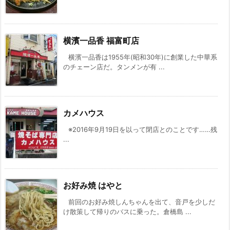
横濱一品香 福富町店
横濱一品香は1955年(昭和30年)に創業した中華系
のチェーン店だ。タンメンが有 ...
カメハウス
※2016年9月19日を以って閉店とのことです……残
...
お好み焼 はやと
前回のお好み焼しんちゃんを出て、音戸を少しだ
け散策して帰りのバスに乗った。倉橋島 ...