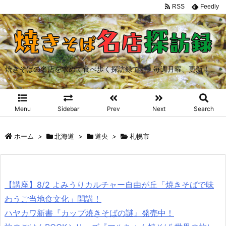
RSS
Feedly
焼きそばの名店を求めて食べ歩く探訪録です。毎週月曜、更新！
Menu
Sidebar
Prev
Next
Search
ホーム
>
北海道
>
道央
>
札幌市
【講座】8/2 よみうりカルチャー自由が丘「焼きそばで味
わうご当地食文化」開講！
ハヤカワ新書『カップ焼きそばの謎』発売中！