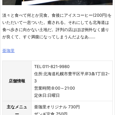
淡々と食べて何とか完食。食後にアイスコーヒー(200円)を
いただいて一息ついた。癒される。それにしても北海道は
食べ歩きに向かない土地だ。評判の店はほぼ例外なく盛り
が良くて、すぐ満腹になってしまうんだよなあ……
亜珈里
TEL:011-821-9980
住所:北海道札幌市豊平区平岸3条1丁目2-
店舗情報
3
営業時間:8:00～21:00
定休日:日曜日
主なメニュ
亜珈里オリジナル 730円
ー
ザンギ定食 750円