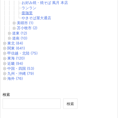
お好み焼・焼そば 風月 本店
ランラン
亜珈里
やきそば屋大通店
美唄市 (1)
苫小牧市 (2)
道東 (12)
道南 (10)
東北 (84)
関東 (641)
甲信越・北陸 (75)
東海 (120)
近畿 (94)
中国・四国 (53)
九州・沖縄 (79)
海外 (76)
検索
検索