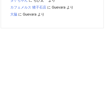
タケちゃん
に
ちび太
より
カフェメルス 猪子石店
に
Guevara
より
大脇
に
Guevara
より