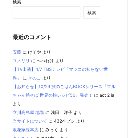
検索
検索
最近のコメント
安藤
に
けそや
より
ユノリリ
に
へべれけ
より
【TV出演】4/7 TBSテレビ「マツコの知らない世
界」
に
きのこ
より
【お知らせ】10/29 旅のごはんBOOKシリーズ『マル
ちゃん焼そば 世界の旅レシピ50』発売！
に
act 2 ia
より
立川高島屋 地階
に
浅田 洋子
より
当サイトについて
に
432ペプシ
より
浪花家総本店
に
みっく
より