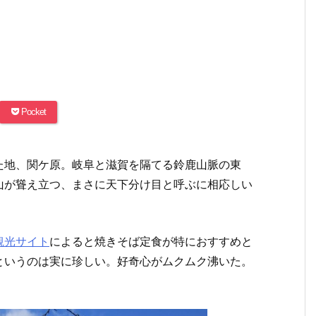
Pocket
た地、関ケ原。岐阜と滋賀を隔てる鈴鹿山脈の東
山が聳え立つ、まさに天下分け目と呼ぶに相応しい
観光サイト
によると焼きそば定食が特におすすめと
というのは実に珍しい。好奇心がムクムク沸いた。