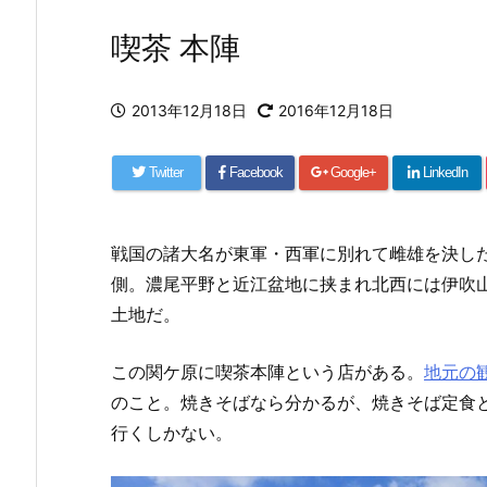
喫茶 本陣
2013年12月18日
2016年12月18日
Twitter
Facebook
Google+
LinkedIn
戦国の諸大名が東軍・西軍に別れて雌雄を決し
側。濃尾平野と近江盆地に挟まれ北西には伊吹
土地だ。
この関ケ原に喫茶本陣という店がある。
地元の
のこと。焼きそばなら分かるが、焼きそば定食
行くしかない。