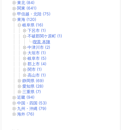
東北 (84)
関東 (641)
甲信越・北陸 (75)
東海 (120)
岐阜県 (16)
下呂市 (1)
不破郡関ケ原町 (1)
喫茶 本陣
中津川市 (2)
大垣市 (1)
岐阜市 (5)
郡上市 (4)
関市 (1)
高山市 (1)
静岡県 (69)
愛知県 (28)
三重県 (7)
近畿 (94)
中国・四国 (53)
九州・沖縄 (79)
海外 (76)