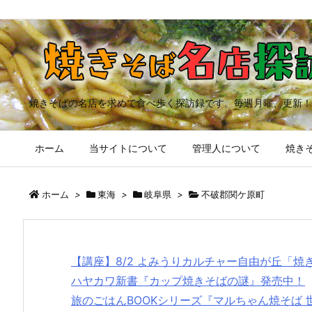
焼きそばの名店を求めて食べ歩く探訪録です。毎週月曜、更新！
ホーム
当サイトについて
管理人について
焼きそ
ホーム
>
東海
>
岐阜県
>
不破郡関ケ原町
【講座】8/2 よみうりカルチャー自由が丘「
ハヤカワ新書『カップ焼きそばの謎』発売中！
旅のごはんBOOKシリーズ『マルちゃん焼そば 