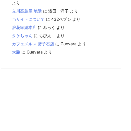
より
立川高島屋 地階
に
浅田 洋子
より
当サイトについて
に
432ペプシ
より
浪花家総本店
に
みっく
より
タケちゃん
に
ちび太
より
カフェメルス 猪子石店
に
Guevara
より
大脇
に
Guevara
より