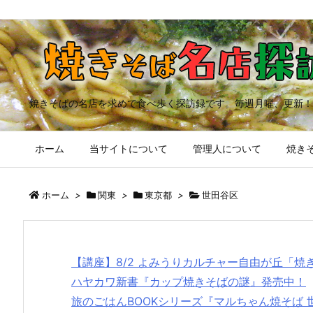
焼きそばの名店を求めて食べ歩く探訪録です。毎週月曜、更新！
ホーム
当サイトについて
管理人について
焼きそ
ホーム
>
関東
>
東京都
>
世田谷区
【講座】8/2 よみうりカルチャー自由が丘「
ハヤカワ新書『カップ焼きそばの謎』発売中！
旅のごはんBOOKシリーズ『マルちゃん焼そば 