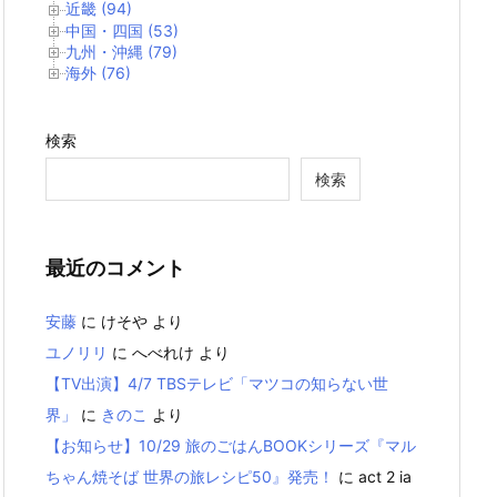
近畿 (94)
中国・四国 (53)
九州・沖縄 (79)
海外 (76)
検索
検索
最近のコメント
安藤
に
けそや
より
ユノリリ
に
へべれけ
より
【TV出演】4/7 TBSテレビ「マツコの知らない世
界」
に
きのこ
より
【お知らせ】10/29 旅のごはんBOOKシリーズ『マル
ちゃん焼そば 世界の旅レシピ50』発売！
に
act 2 ia