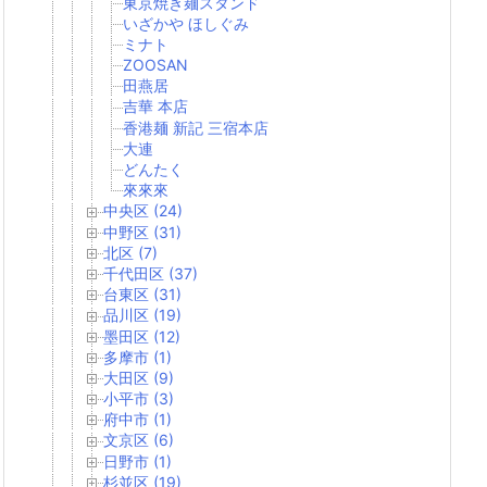
東京焼き麺スタンド
いざかや ほしぐみ
ミナト
ZOOSAN
田燕居
吉華 本店
香港麺 新記 三宿本店
大連
どんたく
來來來
中央区 (24)
中野区 (31)
北区 (7)
千代田区 (37)
台東区 (31)
品川区 (19)
墨田区 (12)
多摩市 (1)
大田区 (9)
小平市 (3)
府中市 (1)
文京区 (6)
日野市 (1)
杉並区 (19)