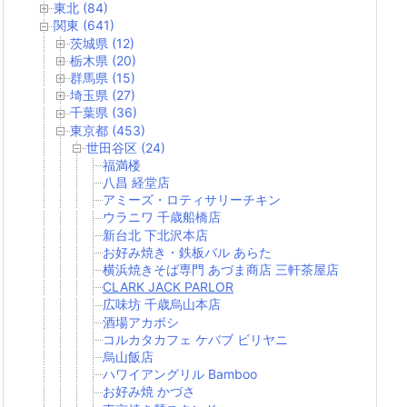
東北 (84)
関東 (641)
茨城県 (12)
栃木県 (20)
群馬県 (15)
埼玉県 (27)
千葉県 (36)
東京都 (453)
世田谷区 (24)
福満楼
八昌 経堂店
アミーズ・ロティサリーチキン
ウラニワ 千歳船橋店
新台北 下北沢本店
お好み焼き・鉄板バル あらた
横浜焼きそば専門 あづま商店 三軒茶屋店
CLARK JACK PARLOR
広味坊 千歳烏山本店
酒場アカボシ
コルカタカフェ ケバブ ビリヤニ
烏山飯店
ハワイアングリル Bamboo
お好み焼 かづさ