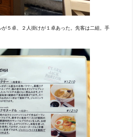
ルが５卓、２人掛けが１卓あった。先客は二組。手