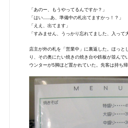
「あのー、もうやってるんですか？」
「はい……あ、準備中の札出てますかっ！？」
「ええ、出てます」
「すみません、うっかり忘れてました、入って
店主が外の札を「営業中」に裏返した。ほっと
り、その奥にたい焼きの焼き台や鉄板が並んで
ウンターが5脚ほど置かれていた。先客は持ち