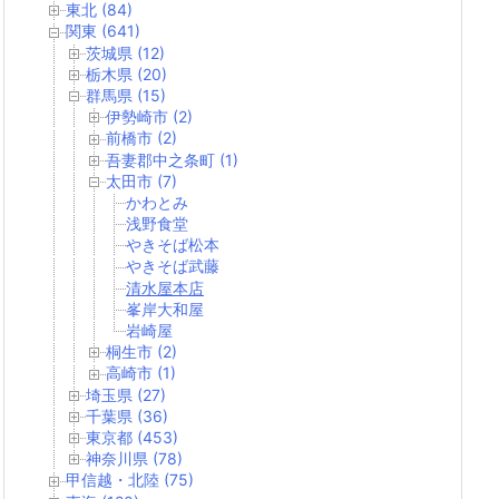
東北 (84)
関東 (641)
茨城県 (12)
栃木県 (20)
群馬県 (15)
伊勢崎市 (2)
前橋市 (2)
吾妻郡中之条町 (1)
太田市 (7)
かわとみ
浅野食堂
やきそば松本
やきそば武藤
清水屋本店
峯岸大和屋
岩崎屋
桐生市 (2)
高崎市 (1)
埼玉県 (27)
千葉県 (36)
東京都 (453)
神奈川県 (78)
甲信越・北陸 (75)