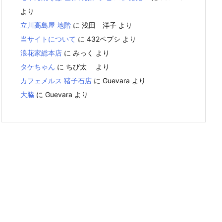
より
立川高島屋 地階
に
浅田 洋子
より
当サイトについて
に
432ペプシ
より
浪花家総本店
に
みっく
より
タケちゃん
に
ちび太
より
カフェメルス 猪子石店
に
Guevara
より
大脇
に
Guevara
より