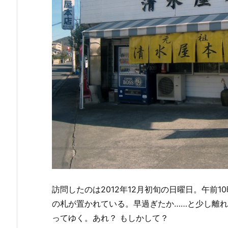
訪問したのは2012年12月初旬の日曜日。午前
の札が置かれている。早過ぎたか……と少し離
ってゆく。あれ？ もしかして？