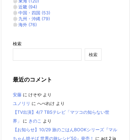
東海 (120)
近畿 (94)
中国・四国 (53)
九州・沖縄 (79)
海外 (76)
検索
検索
最近のコメント
安藤
に
けそや
より
ユノリリ
に
へべれけ
より
【TV出演】4/7 TBSテレビ「マツコの知らない世
界」
に
きのこ
より
【お知らせ】10/29 旅のごはんBOOKシリーズ『マル
ちゃん焼そば 世界の旅レシピ50』発売！
に
act 2 ia