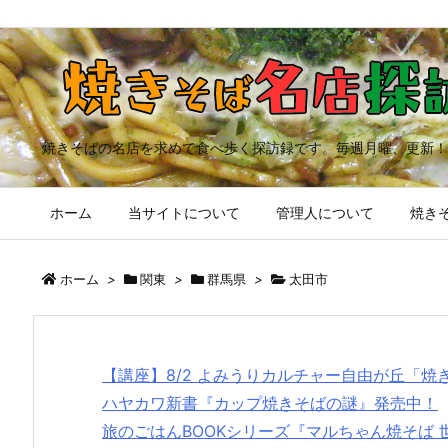
焼きそばの名店を求めて食べ歩く探訪録です。毎週月曜、更新！
ホーム
当サイトについて
管理人について
焼きそ
ホーム
>
関東
>
群馬県
>
太田市
【講座】8/2 よみうりカルチャー自由が丘「
ハヤカワ新書『カップ焼きそばの謎』発売中！
旅のごはんBOOKシリーズ『マルちゃん焼そば 