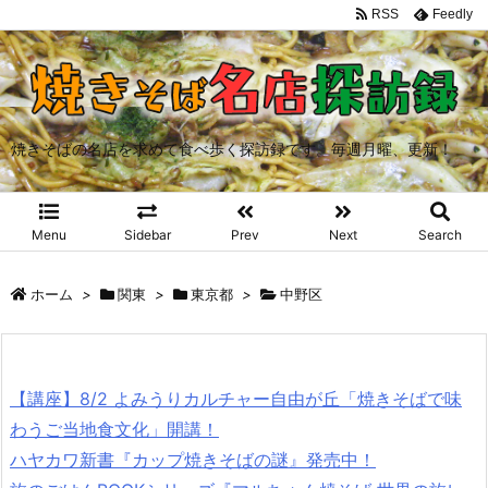
RSS
Feedly
焼きそばの名店を求めて食べ歩く探訪録です。毎週月曜、更新！
Menu
Sidebar
Prev
Next
Search
ホーム
>
関東
>
東京都
>
中野区
【講座】8/2 よみうりカルチャー自由が丘「焼きそばで味
わうご当地食文化」開講！
ハヤカワ新書『カップ焼きそばの謎』発売中！