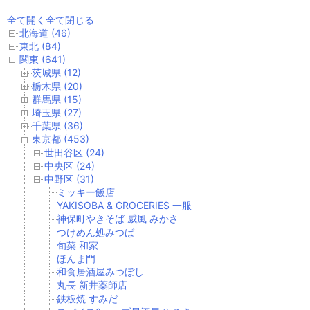
全て開く
全て閉じる
北海道 (46)
東北 (84)
関東 (641)
茨城県 (12)
栃木県 (20)
群馬県 (15)
埼玉県 (27)
千葉県 (36)
東京都 (453)
世田谷区 (24)
中央区 (24)
中野区 (31)
ミッキー飯店
YAKISOBA & GROCERIES 一服
神保町やきそば 威風 みかさ
つけめん処みつば
旬菜 和家
ほんま門
和食居酒屋みつぼし
丸長 新井薬師店
鉄板焼 すみだ