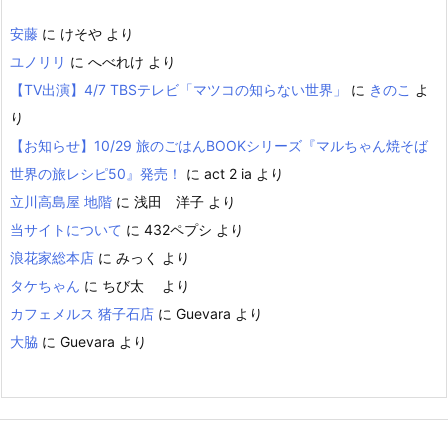
安藤
に
けそや
より
ユノリリ
に
へべれけ
より
【TV出演】4/7 TBSテレビ「マツコの知らない世界」
に
きのこ
よ
り
【お知らせ】10/29 旅のごはんBOOKシリーズ『マルちゃん焼そば
世界の旅レシピ50』発売！
に
act 2 ia
より
立川高島屋 地階
に
浅田 洋子
より
当サイトについて
に
432ペプシ
より
浪花家総本店
に
みっく
より
タケちゃん
に
ちび太
より
カフェメルス 猪子石店
に
Guevara
より
大脇
に
Guevara
より