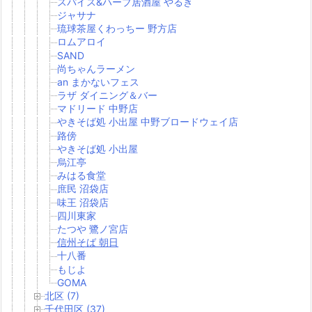
スパイス&ハーブ居酒屋 やるき
ジャサナ
琉球茶屋くわっちー 野方店
ロムアロイ
SAND
尚ちゃんラーメン
an まかないフェス
ラザ ダイニング＆バー
マドリード 中野店
やきそば処 小出屋 中野ブロードウェイ店
路傍
やきそば処 小出屋
烏江亭
みはる食堂
庶民 沼袋店
味王 沼袋店
四川東家
たつや 鷺ノ宮店
信州そば 朝日
十八番
もじよ
GOMA
北区 (7)
千代田区 (37)