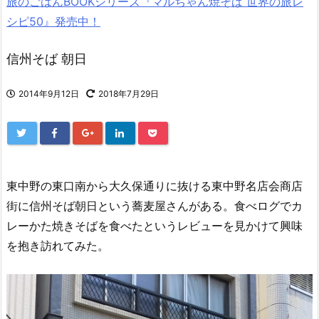
旅のごはんBOOKシリーズ『マルちゃん焼そば 世界の旅レ
シピ50』発売中！
信州そば 朝日
2014年9月12日
2018年7月29日
東中野の東口南から大久保通りに抜ける東中野名店会商店
街に信州そば朝日という蕎麦屋さんがある。食べログでカ
レーかた焼きそばを食べたというレビューを見かけて興味
を抱き訪れてみた。