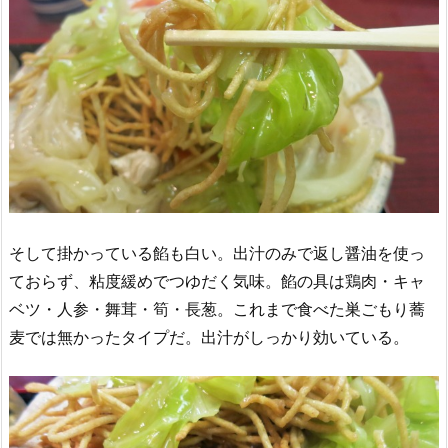
そして掛かっている餡も白い。出汁のみで返し醤油を使っ
ておらず、粘度緩めでつゆだく気味。餡の具は鶏肉・キャ
ベツ・人参・舞茸・筍・長葱。これまで食べた巣ごもり蕎
麦では無かったタイプだ。出汁がしっかり効いている。