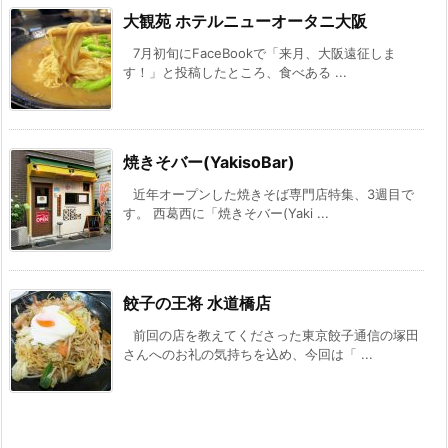
大観苑 ホテルニューオータニ大阪
7月初旬にFaceBookで「来月、大阪遠征しま
す！」と投稿したところ、食べある ...
焼きそバー(YakisoBar)
近年オープンした焼きそば専門店特集、3週目で
す。 西葛西に「焼きそバー(Yaki ...
餃子の王将 水道橋店
前回の店を教えてくださった東京餃子通信の塚田
さんへのお礼の気持ちを込め、今回は「 ...