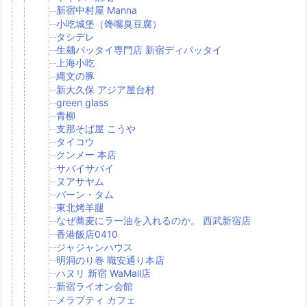
新宿中村屋 Manna
小吃城堡（馋嘴臭豆腐）
タシデレ
生麺パッタイ専門店 新宿ディパッタイ
上海小吃
縄文の豚
新大久保 アジア屋台村
green glass
青柳
支那そば屋 こうや
タイコウ
クンメー 本店
サバイサバイ
ヌアサヤム
バーン・タム
東北烤羊腿
なぜ蕎麦にラー油を入れるのか。 西武新宿店
香港飯店0410
ジャジャンハウス
明洞のり巻 職安通り本店
ハヌリ 新宿 WaMall店
新宿ライオン会館
メラプティ カフェ