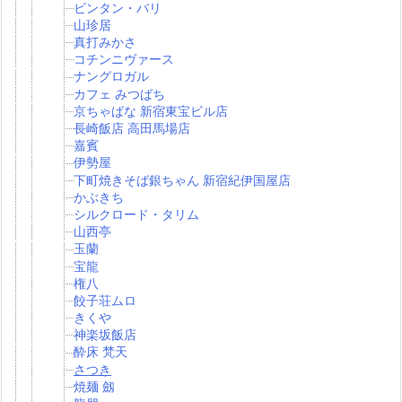
ビンタン・バリ
山珍居
真打みかさ
コチンニヴァース
ナングロガル
カフェ みつばち
京ちゃばな 新宿東宝ビル店
長崎飯店 高田馬場店
嘉賓
伊勢屋
下町焼きそば銀ちゃん 新宿紀伊国屋店
かぶきち
シルクロード・タリム
山西亭
玉蘭
宝龍
権八
餃子荘ムロ
きくや
神楽坂飯店
酔床 梵天
さつき
焼麺 劔