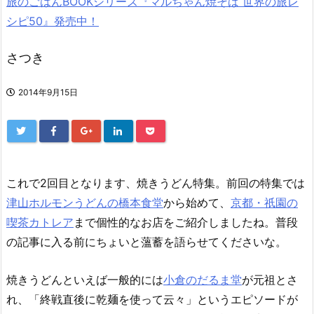
旅のごはんBOOKシリーズ『マルちゃん焼そば 世界の旅レ
シピ50』発売中！
さつき
2014年9月15日
これで2回目となります、焼きうどん特集。前回の特集では
津山ホルモンうどんの橋本食堂
から始めて、
京都・祇園の
喫茶カトレア
まで個性的なお店をご紹介しましたね。普段
の記事に入る前にちょいと薀蓄を語らせてくださいな。
焼きうどんといえば一般的には
小倉のだるま堂
が元祖とさ
れ、「終戦直後に乾麺を使って云々」というエピソードが