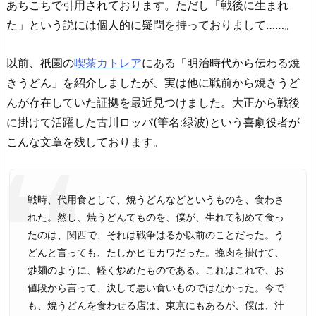
あちこちで引用されております。ただし「戦後に生まれ
た」という説には個人的に疑問を持っておりまして……。
以前、祇園の
喫茶カトレア
にある「明治時代から伝わる焼
きうどん」を紹介しましたが、実は他に戦前から焼きうど
んが存在していた証拠を最近見つけました。大正から戦後
に掛けて活躍した古川ロッパ(筆名:緑波)という喜劇役者が
こんな文章を残しております。
戦時、代用食として、焼うどんなどというものを、食わさ
れた。然し、焼うどんてものを、僕が、生れて初めて食っ
たのは、関西で、それは戦争はるか以前のことだった。う
どんと言っても、たしかヒモカワだった。挽肉を掛けて、
炒麺のように、軽く炒めたものである。これはこれで、お
値段から言って、決して悪い食いものではなかった。今で
も、焼うどんを食わせる店は、東京にもあるが、僕は、汁