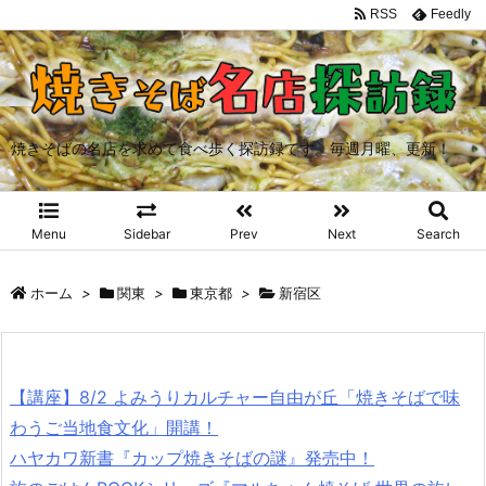
RSS
Feedly
焼きそばの名店を求めて食べ歩く探訪録です。毎週月曜、更新！
Menu
Sidebar
Prev
Next
Search
ホーム
>
関東
>
東京都
>
新宿区
【講座】8/2 よみうりカルチャー自由が丘「焼きそばで味
わうご当地食文化」開講！
ハヤカワ新書『カップ焼きそばの謎』発売中！