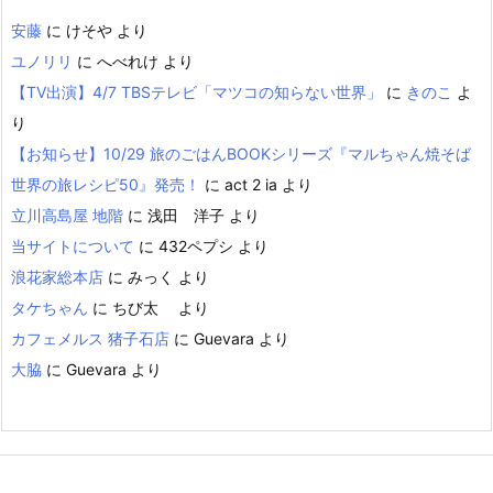
安藤
に
けそや
より
ユノリリ
に
へべれけ
より
【TV出演】4/7 TBSテレビ「マツコの知らない世界」
に
きのこ
よ
り
【お知らせ】10/29 旅のごはんBOOKシリーズ『マルちゃん焼そば
世界の旅レシピ50』発売！
に
act 2 ia
より
立川高島屋 地階
に
浅田 洋子
より
当サイトについて
に
432ペプシ
より
浪花家総本店
に
みっく
より
タケちゃん
に
ちび太
より
カフェメルス 猪子石店
に
Guevara
より
大脇
に
Guevara
より