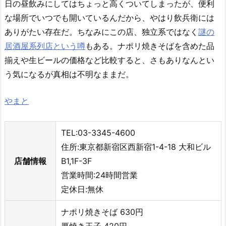
日の昼飲みにしてはちょっと高くついてしまったが、便利
な場所でいつでも開いているんだから、やはり飲兵衛には
ありがたい存在だ。ちなみにこの店、独立系ではなく
謎の
居酒屋系列店という噂
もある。ナポリ焼きそばを含めた品
揃えや生ビールの価格など比較すると、さもありなんとい
う気になるが真相は不明なままだ。
やまと
TEL:03-3345-4600
住所:東京都新宿区西新宿1-4-18 大和ビル
店舗情報
B1,1F-3F
営業時間:24時間営業
定休日:無休
ナポリ焼きそば 630円
厚焼き玉子 420円