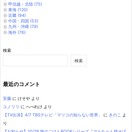
甲信越・北陸 (75)
東海 (120)
近畿 (94)
中国・四国 (53)
九州・沖縄 (79)
海外 (76)
検索
検索
最近のコメント
安藤
に
けそや
より
ユノリリ
に
へべれけ
より
【TV出演】4/7 TBSテレビ「マツコの知らない世界」
に
きのこ
よ
り
【お知らせ】10/29 旅のごはんBOOKシリーズ『マルちゃん焼そば