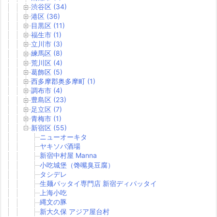
渋谷区 (34)
港区 (36)
目黒区 (11)
福生市 (1)
立川市 (3)
練馬区 (8)
荒川区 (4)
葛飾区 (5)
西多摩郡奥多摩町 (1)
調布市 (4)
豊島区 (23)
足立区 (7)
青梅市 (1)
新宿区 (55)
ニューオーキタ
ヤキソバ酒場
新宿中村屋 Manna
小吃城堡（馋嘴臭豆腐）
タシデレ
生麺パッタイ専門店 新宿ディパッタイ
上海小吃
縄文の豚
新大久保 アジア屋台村