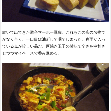
続いて出てきた激辛マーボー豆腐。これもこの店の名物で
かなり辛く、一口目は油断して咽てしまった。春雨が入っ
ている点が珍しい品だ。厚焼き玉子の甘味で辛さを中和さ
せつつマイペースで呑み進める。