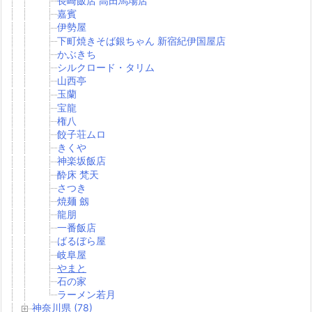
長崎飯店 高田馬場店
嘉賓
伊勢屋
下町焼きそば銀ちゃん 新宿紀伊国屋店
かぶきち
シルクロード・タリム
山西亭
玉蘭
宝龍
権八
餃子荘ムロ
きくや
神楽坂飯店
酔床 梵天
さつき
焼麺 劔
龍朋
一番飯店
ばるぼら屋
岐阜屋
やまと
石の家
ラーメン若月
神奈川県 (78)