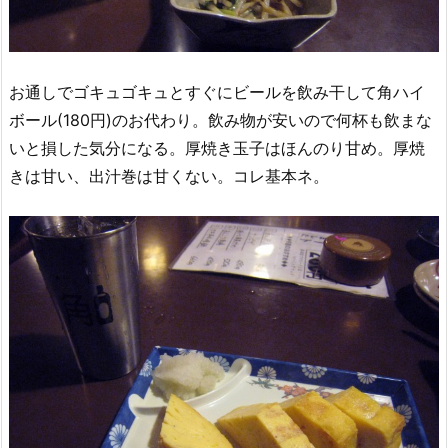
お通しでゴキュゴキュとすぐにビールを飲み干して角ハイ
ボール(180円)のお代わり。飲み物が安いので何杯も飲まな
いと損した気分になる。厚焼き玉子はほんのり甘め。厚焼
きは甘い、出汁巻は甘くない。コレ基本ネ。