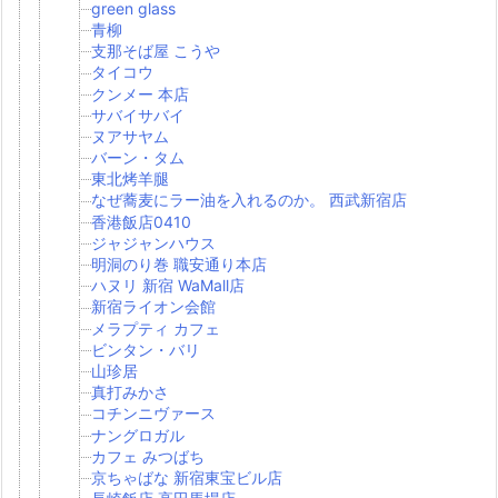
green glass
青柳
支那そば屋 こうや
タイコウ
クンメー 本店
サバイサバイ
ヌアサヤム
バーン・タム
東北烤羊腿
なぜ蕎麦にラー油を入れるのか。 西武新宿店
香港飯店0410
ジャジャンハウス
明洞のり巻 職安通り本店
ハヌリ 新宿 WaMall店
新宿ライオン会館
メラプティ カフェ
ビンタン・バリ
山珍居
真打みかさ
コチンニヴァース
ナングロガル
カフェ みつばち
京ちゃばな 新宿東宝ビル店