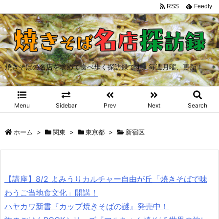
RSS
Feedly
焼きそばの名店を求めて食べ歩く探訪録です。毎週月曜、更新！
Menu
Sidebar
Prev
Next
Search
ホーム
>
関東
>
東京都
>
新宿区
【講座】8/2 よみうりカルチャー自由が丘「焼きそばで味
わうご当地食文化」開講！
ハヤカワ新書『カップ焼きそばの謎』発売中！