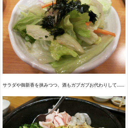
サラダや御新香を挟みつつ、酒もガブガブお代わりして……