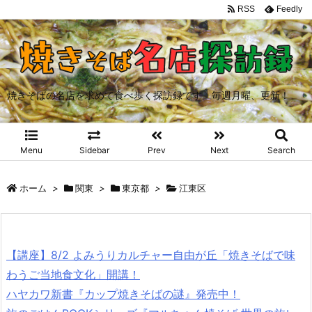
RSS
Feedly
焼きそばの名店を求めて食べ歩く探訪録です。毎週月曜、更新！
Menu
Sidebar
Prev
Next
Search
ホーム
>
関東
>
東京都
>
江東区
【講座】8/2 よみうりカルチャー自由が丘「焼きそばで味
わうご当地食文化」開講！
ハヤカワ新書『カップ焼きそばの謎』発売中！