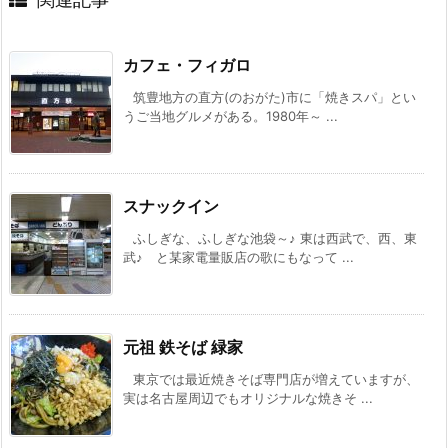
カフェ・フィガロ
筑豊地方の直方(のおがた)市に「焼きスパ」とい
うご当地グルメがある。1980年～ ...
スナックイン
ふしぎな、ふしぎな池袋～♪ 東は西武で、西、東
武♪ と某家電量販店の歌にもなって ...
元祖 鉄そば 緑家
東京では最近焼きそば専門店が増えていますが、
実は名古屋周辺でもオリジナルな焼きそ ...