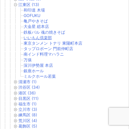
江東区 (13)
和印道 木場
GOFUKU
亀戸やきそば
大金星 総本店
鉄板バル 魂の焼きそば
いいもん倶楽部
東京タンメン トナリ 東陽町本店
タップロボーン 門前仲町店
南インド料理マハラニ
万俵
深川伊勢屋 本店
銀座ホール
ミルクホール若葉
清瀬市 (1)
渋谷区 (34)
港区 (36)
目黒区 (11)
福生市 (1)
立川市 (3)
練馬区 (8)
荒川区 (4)
葛飾区 (5)