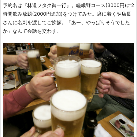
予約名は『林道ヲタク御一行』。嵯峨野コース(3000円)に2
時間飲み放題(2000円追加)をつけてみた。席に着くや店長
さんに名刺を渡してご挨拶。「あー、やっぱりそうでした
か」なんて会話を交わす。