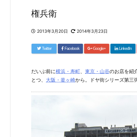
権兵衛
2013年3月20日
2014年3月23日
Twitter
Facebook
Google+
LinkedIn
だいぶ前に
横浜・寿町
、
東京・山谷
のお店を紹
とつ、
大阪・釜ヶ崎
から。ドヤ街シリーズ第三