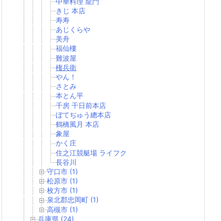
中華料理 龍門
きじ 本店
寿寿
あじくらや
美舟
福仙樓
難波屋
権兵衛
やん！
さとみ
本とん平
千房 千日前本店
ぼてぢゅう總本店
鶴橋風月 本店
象屋
かく庄
住之江競艇場 ライフク
長谷川
守口市 (1)
松原市 (1)
枚方市 (1)
泉北郡忠岡町 (1)
高槻市 (1)
兵庫県 (24)