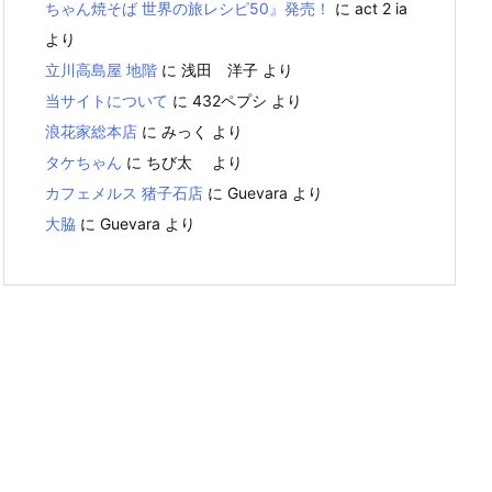
ちゃん焼そば 世界の旅レシピ50』発売！
に
act 2 ia
より
立川高島屋 地階
に
浅田 洋子
より
当サイトについて
に
432ペプシ
より
浪花家総本店
に
みっく
より
タケちゃん
に
ちび太
より
カフェメルス 猪子石店
に
Guevara
より
大脇
に
Guevara
より