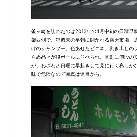
釜ヶ崎を訪れたのは2012年の4月中旬の日曜
架西側で、毎週末の早朝に開かれる露天市場、
けのシャンプー、色あせたビニ本、剥き出しの
らぬ品々が段ボールに並べられ、真剣に値段の
が、わざわざ日曜に早起きして見に行く私もか
味で危険なので写真は遠目から。