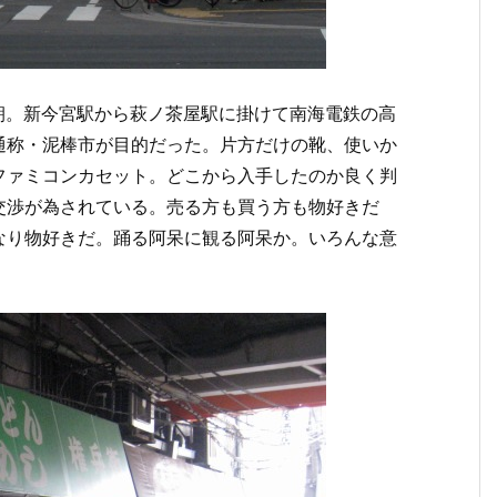
早朝。新今宮駅から萩ノ茶屋駅に掛けて南海電鉄の高
通称・泥棒市が目的だった。片方だけの靴、使いか
ファミコンカセット。どこから入手したのか良く判
交渉が為されている。売る方も買う方も物好きだ
なり物好きだ。踊る阿呆に観る阿呆か。いろんな意