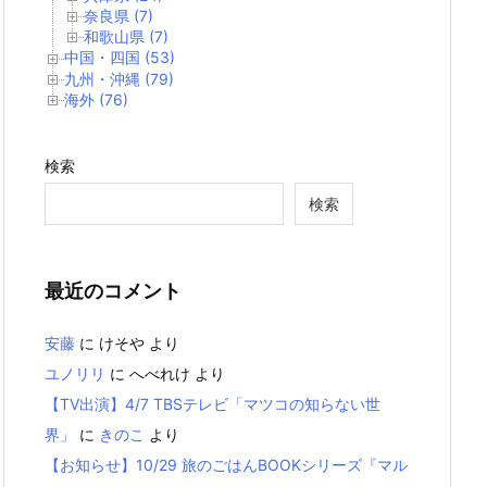
奈良県 (7)
和歌山県 (7)
中国・四国 (53)
九州・沖縄 (79)
海外 (76)
検索
検索
最近のコメント
安藤
に
けそや
より
ユノリリ
に
へべれけ
より
【TV出演】4/7 TBSテレビ「マツコの知らない世
界」
に
きのこ
より
【お知らせ】10/29 旅のごはんBOOKシリーズ『マル