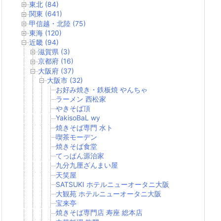
東北 (84)
関東 (641)
甲信越・北陸 (75)
東海 (120)
近畿 (94)
滋賀県 (3)
京都府 (16)
大阪府 (37)
大阪市 (32)
お好み焼き・鉄板焼 やんちゃ
ラーメン 西松家
やきそば頂
YakisoBaL wy
焼きそば専門 水ト
喫茶モーデン
焼きそば食堂
てっぱん源治家
九分九厘ざんまい屋
天笑屋
SATSUKI ホテルニューオータニ大阪
大観苑 ホテルニューオータニ大阪
宝来亭
焼きそば専門店 寿座 総本店