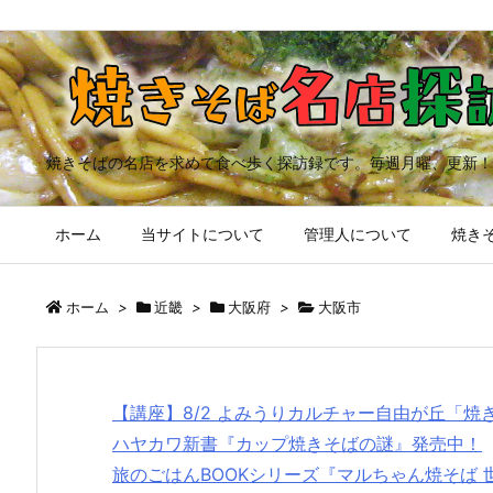
焼きそばの名店を求めて食べ歩く探訪録です。毎週月曜、更新！
ホーム
当サイトについて
管理人について
焼きそ
ホーム
>
近畿
>
大阪府
>
大阪市
【講座】8/2 よみうりカルチャー自由が丘「
ハヤカワ新書『カップ焼きそばの謎』発売中！
旅のごはんBOOKシリーズ『マルちゃん焼そば 