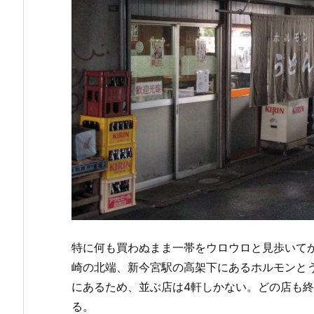
特に何も買わぬまま一帯をウロウロと見歩いて
崎の北端、新今宮駅の高架下にあるホルモンと
にあるため、並ぶ店は4軒しかない。どの店も
る。