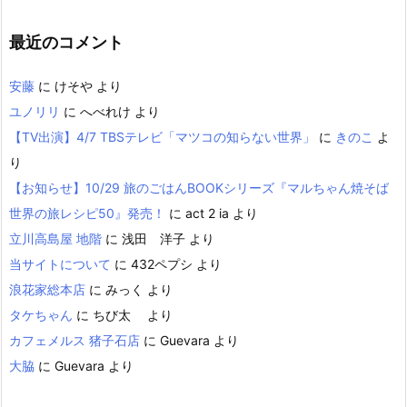
最近のコメント
安藤
に
けそや
より
ユノリリ
に
へべれけ
より
【TV出演】4/7 TBSテレビ「マツコの知らない世界」
に
きのこ
よ
り
【お知らせ】10/29 旅のごはんBOOKシリーズ『マルちゃん焼そば
世界の旅レシピ50』発売！
に
act 2 ia
より
立川高島屋 地階
に
浅田 洋子
より
当サイトについて
に
432ペプシ
より
浪花家総本店
に
みっく
より
タケちゃん
に
ちび太
より
カフェメルス 猪子石店
に
Guevara
より
大脇
に
Guevara
より