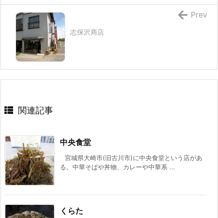
Prev
志保沢商店
関連記事
中央食堂
宮城県大崎市(旧古川市)に中央食堂という店があ
る。中華そばや丼物、カレーや中華系 ...
くらた