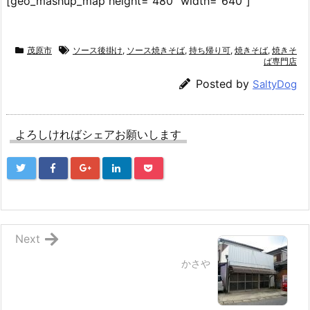
[geo_mashup_map height="480" width="640"]
茂原市
ソース後掛け
,
ソース焼きそば
,
持ち帰り可
,
焼きそば
,
焼きそ
ば専門店
Posted by
SaltyDog
よろしければシェアお願いします
Next
かさや