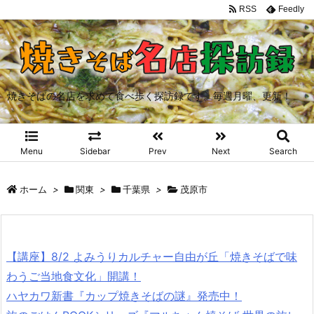
RSS
Feedly
焼きそばの名店を求めて食べ歩く探訪録です。毎週月曜、更新！
Menu
Sidebar
Prev
Next
Search
ホーム
>
関東
>
千葉県
>
茂原市
【講座】8/2 よみうりカルチャー自由が丘「焼きそばで味
わうご当地食文化」開講！
ハヤカワ新書『カップ焼きそばの謎』発売中！