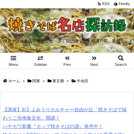
RSS
Feedly
焼きそばの名店を求めて食べ歩く探訪録です。毎週月曜、更新！
Menu
Sidebar
Prev
Next
Search
ホーム
>
関東
>
東京都
>
中央区
【講座】8/2 よみうりカルチャー自由が丘「焼きそばで味
わうご当地食文化」開講！
ハヤカワ新書『カップ焼きそばの謎』発売中！