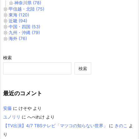
神奈川県 (78)
甲信越・北陸 (75)
東海 (120)
近畿 (94)
中国・四国 (53)
九州・沖縄 (79)
海外 (76)
検索
検索
最近のコメント
安藤
に
けそや
より
ユノリリ
に
へべれけ
より
【TV出演】4/7 TBSテレビ「マツコの知らない世界」
に
きのこ
よ
り