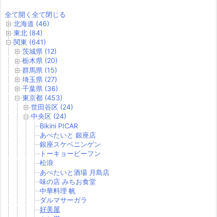
全て開く
全て閉じる
北海道 (46)
東北 (84)
関東 (641)
茨城県 (12)
栃木県 (20)
群馬県 (15)
埼玉県 (27)
千葉県 (36)
東京都 (453)
世田谷区 (24)
中央区 (24)
Bikini PICAR
あぺたいと 銀座店
銀座スケベニンゲン
トーキョービーフン
松浪
あぺたいと酒場 月島店
味の店 みちお食堂
中華料理 帆
ダルマサーガラ
好美屋