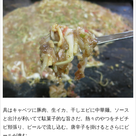
具はキャベツに豚肉、生イカ、干しエビに中華麺。ソース
と出汁が利いてて駄菓子的な旨さだ。熱々のやつをチビチ
ビ頬張り、ビールで流し込む。唐辛子を掛けるとさらにビ
ールが進む。