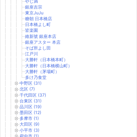
やじ満
銀座吉宗
東京JuJu
糖朝 日本橋店
日本橋よし町
皆楽園
維新號 銀座本店
銀座アスター 本店
そば所よし田
江戸川
大勝軒（日本橋本町）
大勝軒（日本橋横山町）
大勝軒（茅場町）
多け乃食堂
中野区 (31)
北区 (7)
千代田区 (37)
台東区 (31)
品川区 (19)
墨田区 (12)
多摩市 (1)
大田区 (9)
小平市 (3)
府中市 (1)