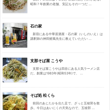
昭和７年創業の老舗、安記もその一つだ ...
石の家
新宿にある中華居酒屋・石の家（いしのいえ）は
講釈師の神田鯉風先生に教えていただい ...
支那そば屋 こうや
支那そば屋こうやは四谷にある人気ラーメン店
だ。創業は1983年(昭和53年)で、 ...
そば処 松くら
前回のあじたかを出た足で、ざっと五稜郭を散
歩。今日はあいにくの天気なので、五稜郭 ...