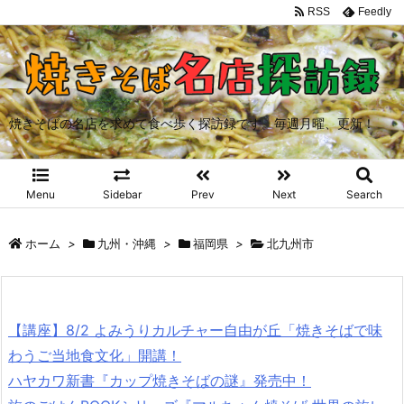
RSS
Feedly
焼きそばの名店を求めて食べ歩く探訪録です。毎週月曜、更新！
Menu
Sidebar
Prev
Next
Search
ホーム
>
九州・沖縄
>
福岡県
>
北九州市
【講座】8/2 よみうりカルチャー自由が丘「焼きそばで味
わうご当地食文化」開講！
ハヤカワ新書『カップ焼きそばの謎』発売中！