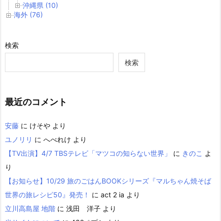
沖縄県 (10)
海外 (76)
検索
検索
最近のコメント
安藤
に
けそや
より
ユノリリ
に
へべれけ
より
【TV出演】4/7 TBSテレビ「マツコの知らない世界」
に
きのこ
よ
り
【お知らせ】10/29 旅のごはんBOOKシリーズ『マルちゃん焼そば
世界の旅レシピ50』発売！
に
act 2 ia
より
立川高島屋 地階
に
浅田 洋子
より