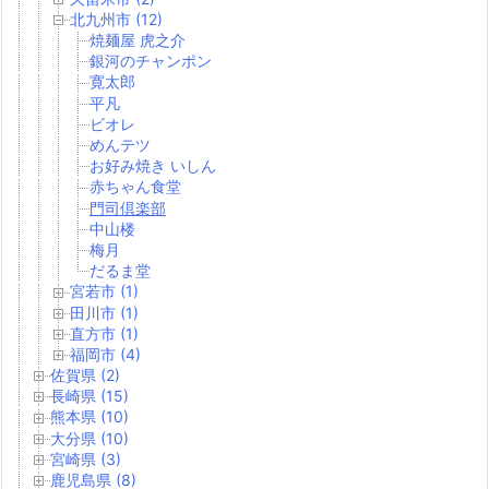
北九州市 (12)
焼麺屋 虎之介
銀河のチャンポン
寛太郎
平凡
ビオレ
めんテツ
お好み焼き いしん
赤ちゃん食堂
門司倶楽部
中山楼
梅月
だるま堂
宮若市 (1)
田川市 (1)
直方市 (1)
福岡市 (4)
佐賀県 (2)
長崎県 (15)
熊本県 (10)
大分県 (10)
宮崎県 (3)
鹿児島県 (8)