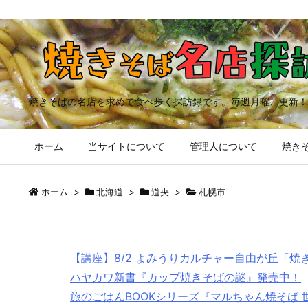
焼きそばの名店を求めて食べ歩く探訪録です。毎週月曜、更新！
ホーム
当サイトについて
管理人について
焼きそ
ホーム
>
北海道
>
道央
>
札幌市
【講座】8/2 よみうりカルチャー自由が丘「
ハヤカワ新書『カップ焼きそばの謎』発売中！
旅のごはんBOOKシリーズ『マルちゃん焼そば 