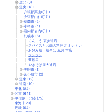
道北 (6)
道央 (18)
夕張郡栗山町 (1)
夕張郡由仁町 (1)
室蘭市 (2)
小樽市 (4)
岩内郡岩内町 (1)
札幌市 (6)
てんこう 裏参道店
スパイスとお肉の料理店 ミナトン
お好み焼・焼そば 風月 本店
ランラン
亜珈里
やきそば屋大通店
美唄市 (1)
苫小牧市 (2)
道東 (12)
道南 (10)
東北 (84)
関東 (641)
甲信越・北陸 (75)
東海 (120)
近畿 (94)