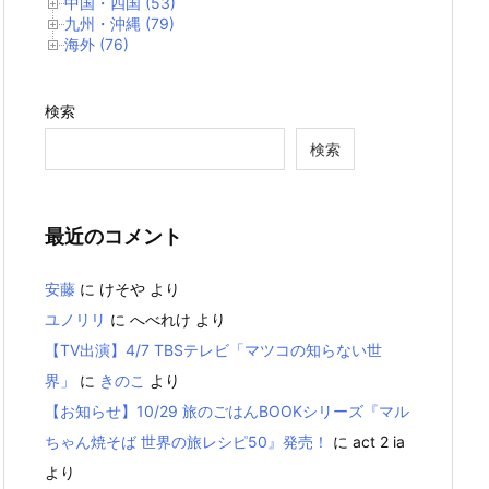
中国・四国 (53)
九州・沖縄 (79)
海外 (76)
検索
検索
最近のコメント
安藤
に
けそや
より
ユノリリ
に
へべれけ
より
【TV出演】4/7 TBSテレビ「マツコの知らない世
界」
に
きのこ
より
【お知らせ】10/29 旅のごはんBOOKシリーズ『マル
ちゃん焼そば 世界の旅レシピ50』発売！
に
act 2 ia
より