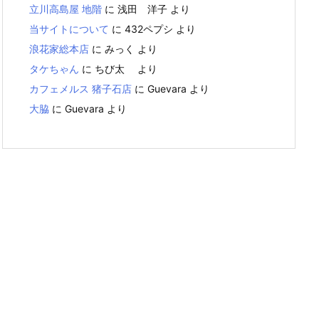
立川高島屋 地階
に
浅田 洋子
より
当サイトについて
に
432ペプシ
より
浪花家総本店
に
みっく
より
タケちゃん
に
ちび太
より
カフェメルス 猪子石店
に
Guevara
より
大脇
に
Guevara
より