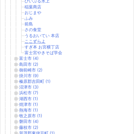
ぴいぷる水上
稲葉商店
おじまや
ふみ
前島
さの食堂
うるおいてい 本店
ここずらよ
すぎ本 お宮横丁店
富士宮やきそば学会
富士市 (4)
島田市 (2)
御前崎市 (2)
掛川市 (9)
榛原郡吉田町 (1)
沼津市 (3)
浜松市 (7)
湖西市 (1)
焼津市 (1)
熱海市 (1)
牧之原市 (1)
磐田市 (4)
藤枝市 (2)
賀茂郡東伊豆町 (1)