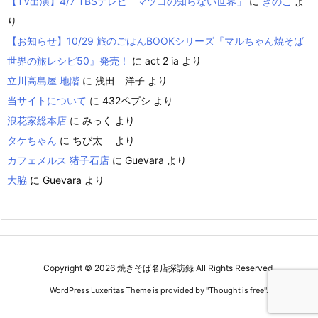
【TV出演】4/7 TBSテレビ「マツコの知らない世界」
に
きのこ
よ
り
【お知らせ】10/29 旅のごはんBOOKシリーズ『マルちゃん焼そば
世界の旅レシピ50』発売！
に
act 2 ia
より
立川高島屋 地階
に
浅田 洋子
より
当サイトについて
に
432ペプシ
より
浪花家総本店
に
みっく
より
タケちゃん
に
ちび太
より
カフェメルス 猪子石店
に
Guevara
より
大脇
に
Guevara
より
Copyright ©
2026
焼きそば名店探訪録
All Rights Reserved.
WordPress Luxeritas Theme is provided by "
Thought is free
".