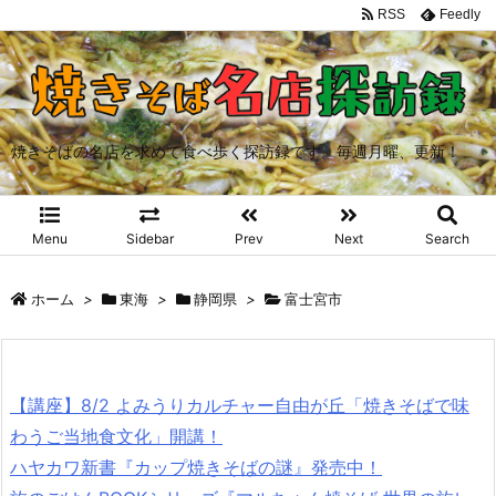
RSS
Feedly
焼きそばの名店を求めて食べ歩く探訪録です。毎週月曜、更新！
Menu
Sidebar
Prev
Next
Search
ホーム
>
東海
>
静岡県
>
富士宮市
【講座】8/2 よみうりカルチャー自由が丘「焼きそばで味
わうご当地食文化」開講！
ハヤカワ新書『カップ焼きそばの謎』発売中！