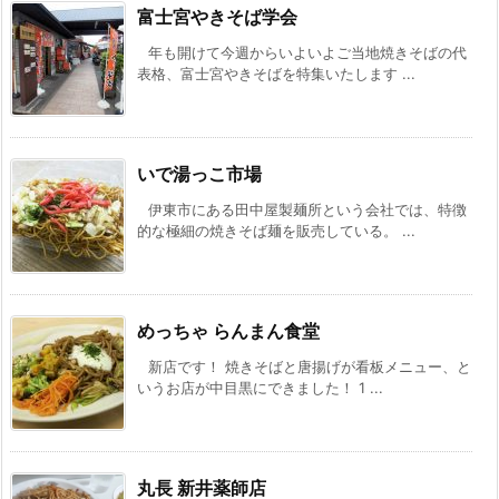
富士宮やきそば学会
年も開けて今週からいよいよご当地焼きそばの代
表格、富士宮やきそばを特集いたします ...
いで湯っこ市場
伊東市にある田中屋製麺所という会社では、特徴
的な極細の焼きそば麺を販売している。 ...
めっちゃ らんまん食堂
新店です！ 焼きそばと唐揚げが看板メニュー、と
いうお店が中目黒にできました！ 1 ...
丸長 新井薬師店