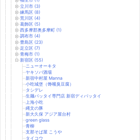
立川市 (3)
練馬区 (8)
荒川区 (4)
葛飾区 (5)
西多摩郡奥多摩町 (1)
調布市 (4)
豊島区 (23)
足立区 (7)
青梅市 (1)
新宿区 (55)
ニューオーキタ
ヤキソバ酒場
新宿中村屋 Manna
小吃城堡（馋嘴臭豆腐）
タシデレ
生麺パッタイ専門店 新宿ディパッタイ
上海小吃
縄文の豚
新大久保 アジア屋台村
green glass
青柳
支那そば屋 こうや
タイコウ