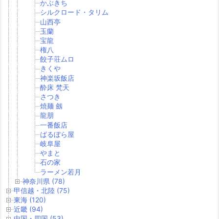
かぶきち
シルクロード・タリム
山西亭
玉蘭
宝龍
権八
餃子荘ムロ
きくや
神楽坂飯店
酔床 梵天
さつき
焼麺 劔
龍朋
一番飯店
ばるぼら屋
岐阜屋
やまと
石の家
ラーメン若月
神奈川県 (78)
甲信越・北陸 (75)
東海 (120)
近畿 (94)
中国・四国 (53)