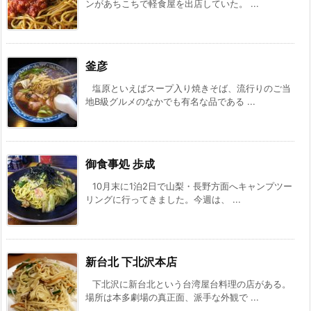
ンがあちこちで軽食屋を出店していた。 ...
釜彦
塩原といえばスープ入り焼きそば、流行りのご当
地B級グルメのなかでも有名な品である ...
御食事処 歩成
10月末に1泊2日で山梨・長野方面へキャンプツー
リングに行ってきました。今週は、 ...
新台北 下北沢本店
下北沢に新台北という台湾屋台料理の店がある。
場所は本多劇場の真正面、派手な外観で ...