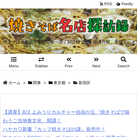
RSS
Feedly
焼きそばの名店を求めて食べ歩く探訪録です。毎週月曜、更新！
Menu
Sidebar
Prev
Next
Search
ホーム
>
関東
>
東京都
>
新宿区
【講座】8/2 よみうりカルチャー自由が丘「焼きそばで味
わうご当地食文化」開講！
ハヤカワ新書『カップ焼きそばの謎』発売中！