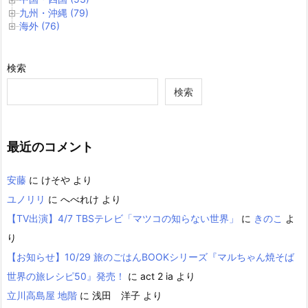
九州・沖縄 (79)
海外 (76)
検索
検索
最近のコメント
安藤
に
けそや
より
ユノリリ
に
へべれけ
より
【TV出演】4/7 TBSテレビ「マツコの知らない世界」
に
きのこ
よ
り
【お知らせ】10/29 旅のごはんBOOKシリーズ『マルちゃん焼そば
世界の旅レシピ50』発売！
に
act 2 ia
より
立川高島屋 地階
に
浅田 洋子
より