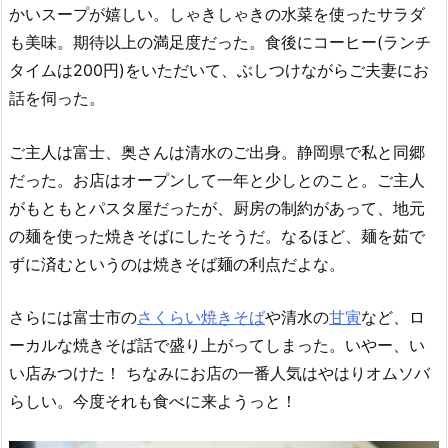
かいスープが嬉しい。しゃきしゃきの水菜を使ったサラダ
も美味。期待以上の満足度だった。食後にコーヒー(ランチ
タイムは200円)をいただいて、ぶしつけながらご夫妻にお
話を伺った。
ご主人は富士、奥さんは清水のご出身。静岡県で私と同郷
だった。お店はオープンして一年と少しとのこと。ご主人
がもともとパスタ屋だったが、厨房の制約があって、地元
の麺を使った焼きそばにしたそうだ。なるほど、麺を茹で
ずに済むというのは焼きそば麺の利点だよな。
さらには富士市の
さくらい焼きそば
や清水の
甘寅
など、ロ
ーカルな焼きそば話で盛り上がってしまった。いやー、い
い店みつけた！ ちなみにお店の一番人気はやはりオムソバ
らしい。今度それも食べに来ようっと！