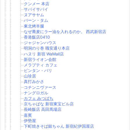
クンメー 本店
サバイサバイ
ヌアサヤム
バーン・タム
東北烤羊腿
なぜ蕎麦にラー油を入れるのか。 西武新宿店
香港飯店0410
ジャジャンハウス
明洞のり巻 職安通り本店
ハヌリ 新宿 WaMall店
新宿ライオン会館
メラプティ カフェ
ビンタン・バリ
山珍居
真打みかさ
コチンニヴァース
ナングロガル
カフェ みつばち
京ちゃばな 新宿東宝ビル店
長崎飯店 高田馬場店
嘉賓
伊勢屋
下町焼きそば銀ちゃん 新宿紀伊国屋店