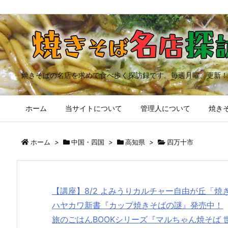
焼きそばの名店を求めて食べ歩く探訪録です。毎週月曜、更新！
ホーム
当サイトについて
管理人について
焼きそ
ホーム
>
中国・四国
>
高知県
>
四万十市
【講座】8/2 よみうりカルチャー自由が丘「
ハヤカワ新書『カップ焼きそばの謎』発売中！
旅のごはんBOOKシリーズ『マルちゃん焼そば 