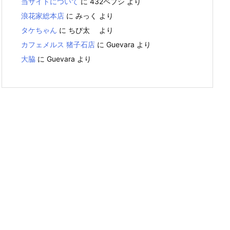
当サイトについて
に
432ペプシ
より
浪花家総本店
に
みっく
より
タケちゃん
に
ちび太
より
カフェメルス 猪子石店
に
Guevara
より
大脇
に
Guevara
より