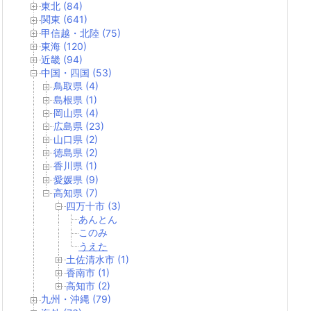
東北 (84)
関東 (641)
甲信越・北陸 (75)
東海 (120)
近畿 (94)
中国・四国 (53)
鳥取県 (4)
島根県 (1)
岡山県 (4)
広島県 (23)
山口県 (2)
徳島県 (2)
香川県 (1)
愛媛県 (9)
高知県 (7)
四万十市 (3)
あんとん
このみ
うえた
土佐清水市 (1)
香南市 (1)
高知市 (2)
九州・沖縄 (79)