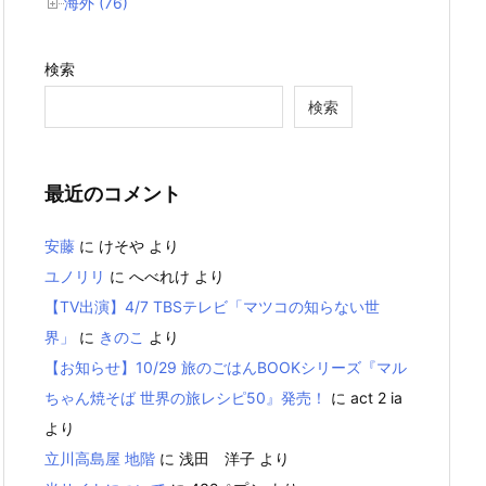
海外 (76)
検索
検索
最近のコメント
安藤
に
けそや
より
ユノリリ
に
へべれけ
より
【TV出演】4/7 TBSテレビ「マツコの知らない世
界」
に
きのこ
より
【お知らせ】10/29 旅のごはんBOOKシリーズ『マル
ちゃん焼そば 世界の旅レシピ50』発売！
に
act 2 ia
より
立川高島屋 地階
に
浅田 洋子
より