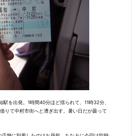
駅を出発。1時間40分ほど揺られて、11時32分、
)を借りて中村市街へと漕ぎ出す。暑い日だが曇って
の店舗に到着したのはお昼前。ちなみに今回は臨時