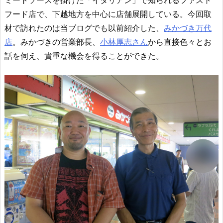
フード店で、下越地方を中心に店舗展開している。今回取
材で訪れたのは当ブログでも以前紹介した、
みかづき万代
店
。みかづきの営業部長、
小林厚志さん
から直接色々とお
話を伺え、貴重な機会を得ることができた。