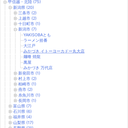
甲信越・北陸 (75)
新潟県 (20)
三条市 (2)
上越市 (2)
十日町市 (1)
新潟市 (7)
YAKISOBAとも
ラーメン拾番
大江戸
みかづき イトーヨーカドー丸大店
麺喰 焼龍
萬屋
みかづき 万代店
新発田市 (1)
村上市 (2)
柏崎市 (1)
燕市 (2)
糸魚川市 (1)
長岡市 (1)
富山県 (7)
石川県 (6)
福井県 (4)
山梨県 (17)
長野県 (21)