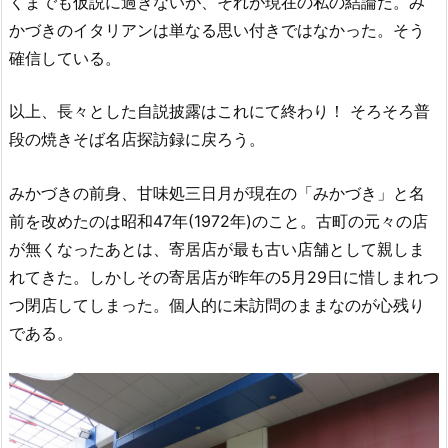
くまでも仮説に過ぎないが、それが現在の私の結論だ。み
かづきのイタリアンは単なる思い付きではなかった。そう
確信している。
以上、長々とした自説披露はこれにて終わり！ そろそろ普
段の焼きそば名店探訪録に戻ろう。
みかづきの前身、甘味処三日月が現在の「みかづき」と名
前を改めたのは昭和47年(1972年)のこと。古町の元々の店
が無くなったあとは、寄居店が最も古い店舗として親しま
れてきた。しかしその寄居店が昨年の5月29日に惜しまれつ
つ閉店してしまった。個人的に未訪問のままなのが心残り
である。