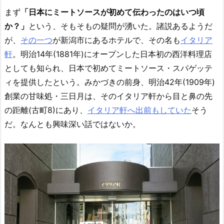
まず
「日本にミートソースが初めて伝わったのはいつ頃
か？」
という、そもそもの疑問が湧いた。諸説あるようだ
が、
その一つ
が新潟市にあるホテルで、その名も
イタリア
軒
。明治14年(1881年)にオープンした日本初の西洋料理店
としても知られ、日本で初めてミートソース・スパゲッテ
ィを提供したという。みかづきの前身、明治42年(1909年)
創業の甘味処・三日月は、そのイタリア軒から目と鼻の先
の距離(古町8)にあり、
イタリア軒へ出前もしていた
そう
だ。なんとも興味深い話ではないか。