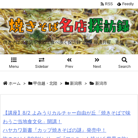
RSS
Feedly
焼きそばの名店を求めて食べ歩く探訪録です。毎週月曜、更新！
Menu
Sidebar
Prev
Next
Search
ホーム
>
甲信越・北陸
>
新潟県
>
新潟市
【講座】8/2 よみうりカルチャー自由が丘「焼きそばで味
わうご当地食文化」開講！
ハヤカワ新書『カップ焼きそばの謎』発売中！