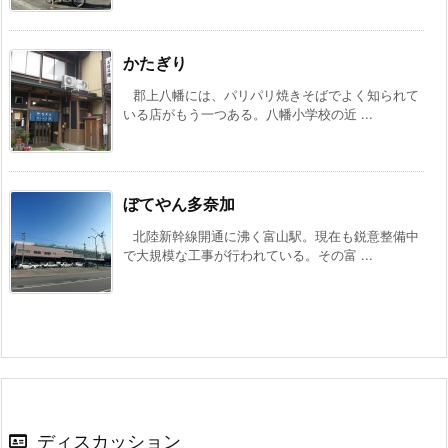
かたぎり
郡上八幡には、パリパリ焼きそばでよく知られて
いる店がもう一つある。八幡小学校の近 ...
ぼてやん多奈加
北陸新幹線開通に沸く富山駅。現在も鋭意整備中
で大規模な工事が行われている。その富 ...
ディスカッション