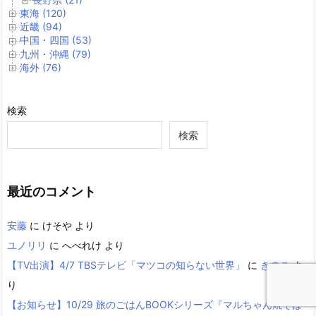
東海 (120)
近畿 (94)
中国・四国 (53)
九州・沖縄 (79)
海外 (76)
検索
検索
最近のコメント
安藤
に
けそや
より
ユノリリ
に
へべれけ
より
【TV出演】4/7 TBSテレビ「マツコの知らない世界」
に
きのこ
よ
り
【お知らせ】10/29 旅のごはんBOOKシリーズ『マルちゃん焼そば