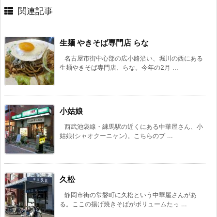
関連記事
生麺 やきそば専門店 らな
名古屋市街中心部の広小路沿い、堀川の西にある
生麺やきそば専門店、らな。今年の2月 ...
小姑娘
西武池袋線・練馬駅の近くにある中華屋さん、小
姑娘(シャオクーニャン)。こちらのブ ...
久松
静岡市街の常磐町に久松という中華屋さんがあ
る。ここの揚げ焼きそばがボリュームたっ ...