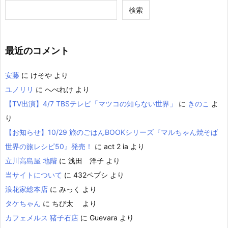
検索
最近のコメント
安藤
に
けそや
より
ユノリリ
に
へべれけ
より
【TV出演】4/7 TBSテレビ「マツコの知らない世界」
に
きのこ
よ
り
【お知らせ】10/29 旅のごはんBOOKシリーズ『マルちゃん焼そば
世界の旅レシピ50』発売！
に
act 2 ia
より
立川高島屋 地階
に
浅田 洋子
より
当サイトについて
に
432ペプシ
より
浪花家総本店
に
みっく
より
タケちゃん
に
ちび太
より
カフェメルス 猪子石店
に
Guevara
より