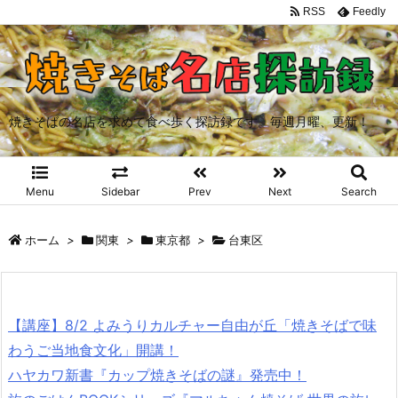
RSS
Feedly
焼きそばの名店を求めて食べ歩く探訪録です。毎週月曜、更新！
Menu
Sidebar
Prev
Next
Search
ホーム
>
関東
>
東京都
>
台東区
【講座】8/2 よみうりカルチャー自由が丘「焼きそばで味
わうご当地食文化」開講！
ハヤカワ新書『カップ焼きそばの謎』発売中！