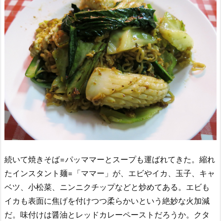
続いて焼きそば=パッママーとスープも運ばれてきた。縮れ
たインスタント麺=「ママー」が、エビやイカ、玉子、キャ
ベツ、小松菜、ニンニクチップなどと炒めてある。エビも
イカも表面に焦げを付けつつ柔らかいという絶妙な火加減
だ。味付けは醤油とレッドカレーペーストだろうか。クタ