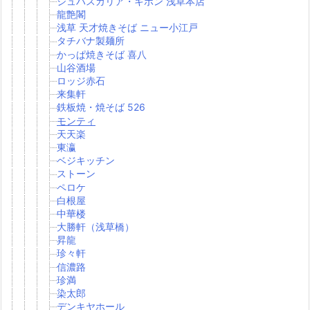
シュハスカリア・キボン 浅草本店
龍艶閣
浅草 天才焼きそば ニュー小江戸
タチバナ製麺所
かっぱ焼きそば 喜八
山谷酒場
ロッジ赤石
来集軒
鉄板焼・焼そば 526
モンティ
天天楽
東瀛
ベジキッチン
ストーン
ペロケ
白根屋
中華楼
大勝軒（浅草橋）
昇龍
珍々軒
信濃路
珍満
染太郎
デンキヤホール