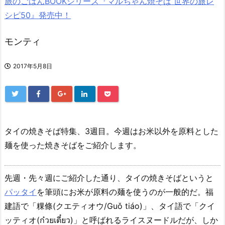
旅のごはんBOOKシリーズ『マルちゃん焼そば 世界の旅レ
シピ50』発売中！
モンティ
2017年5月8日
タイの焼きそば特集、3週目。今週はお米以外を原料とした
麺を使った焼きそばをご紹介します。
先週・先々週にご紹介した通り、タイの焼きそばというと
パッタイ
を筆頭にお米が原料の麺を使うのが一般的だ。福
建語で「粿條(クエティオウ/Guǒ tiáo)」、タイ語で「クイ
ッティオ(ก๋วยเตี๋ยว)」と呼ばれるライスヌードルだが、しか