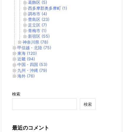
葛飾区 (5)
西多摩郡奥多摩町 (1)
調布市 (4)
豊島区 (23)
足立区 (7)
青梅市 (1)
新宿区 (55)
神奈川県 (78)
甲信越・北陸 (75)
東海 (120)
近畿 (94)
中国・四国 (53)
九州・沖縄 (79)
海外 (76)
検索
検索
最近のコメント