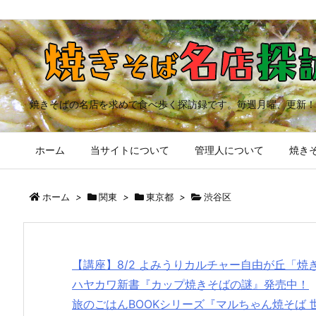
焼きそばの名店を求めて食べ歩く探訪録です。毎週月曜、更新！
ホーム
当サイトについて
管理人について
焼きそ
ホーム
>
関東
>
東京都
>
渋谷区
【講座】8/2 よみうりカルチャー自由が丘「
ハヤカワ新書『カップ焼きそばの謎』発売中！
旅のごはんBOOKシリーズ『マルちゃん焼そば 