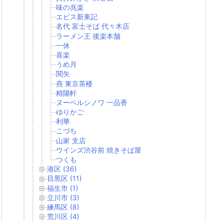
味の兆楽
エビス新東記
名代 富士そば 代々木店
ラーメン王 後楽本舗
一休
喜楽
うめ月
関矢
燕 東京茶楼
精陽軒
ヌーベルシノワ 一品香
ゆりかご
利華
こづち
山家 支店
ウインズ渋谷前 焼きそば屋
つくも
港区 (36)
目黒区 (11)
福生市 (1)
立川市 (3)
練馬区 (8)
荒川区 (4)