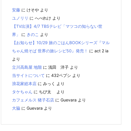
安藤
に
けそや
より
ユノリリ
に
へべれけ
より
【TV出演】4/7 TBSテレビ「マツコの知らない世
界」
に
きのこ
より
【お知らせ】10/29 旅のごはんBOOKシリーズ『マル
ちゃん焼そば 世界の旅レシピ50』発売！
に
act 2 ia
より
立川高島屋 地階
に
浅田 洋子
より
当サイトについて
に
432ペプシ
より
浪花家総本店
に
みっく
より
タケちゃん
に
ちび太
より
カフェメルス 猪子石店
に
Guevara
より
大脇
に
Guevara
より