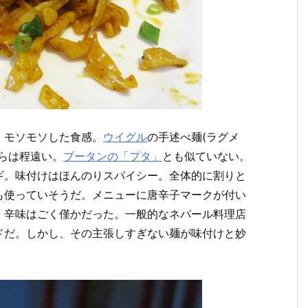
、モソモソした食感。
ウイグル
の手述べ麺(ラグメ
らは程遠い。
ブータンの「プタ」
とも似ていない。
ギ。味付けはほんのりスパイシー。全体的に割りと
も使っていそうだ。メニューに唐辛子マークが付い
、辛味はごく僅かだった。一般的なネパール料理店
ドだ。しかし、その主張しすぎない麺が味付けと妙