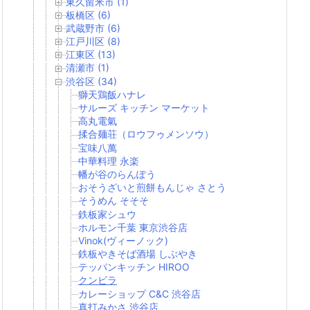
東久留米市 (1)
板橋区 (6)
武蔵野市 (6)
江戸川区 (8)
江東区 (13)
清瀬市 (1)
渋谷区 (34)
獅天鶏飯ハナレ
サルーズ キッチン マーケット
高丸電氣
揉合麺荘（ロウフゥメンソウ）
宝味八萬
中華料理 永楽
幡が谷のらんぽう
おそうざいと煎餅もんじゃ さとう
そうめん そそそ
鉄板家シュウ
ホルモン千葉 東京渋谷店
Vinok(ヴィーノック)
鉄板やきそば酒場 しぶやき
テッパンキッチン HIROO
クンビラ
カレーショップ C&C 渋谷店
真打みかさ 渋谷店