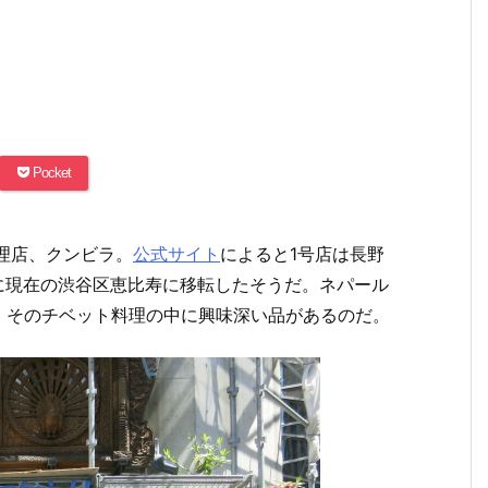
Pocket
料理店、クンビラ。
公式サイト
によると1号店は長野
年に現在の渋谷区恵比寿に移転したそうだ。ネパール
。そのチベット料理の中に興味深い品があるのだ。