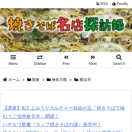
RSS
Feedly
焼きそばの名店を求めて食べ歩く探訪録です。毎週月曜、更新！
Menu
Sidebar
Prev
Next
Search
ホーム
>
関東
>
神奈川県
>
横浜市
【講座】8/2 よみうりカルチャー自由が丘「焼きそばで味
わうご当地食文化」開講！
ハヤカワ新書『カップ焼きそばの謎』発売中！