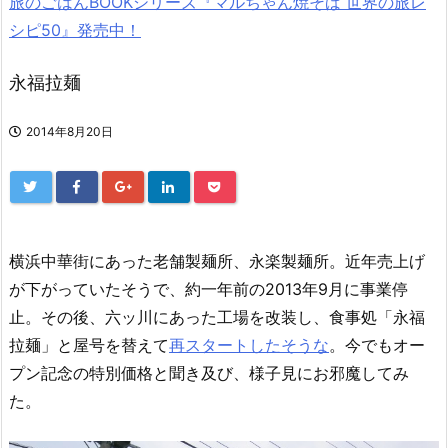
旅のごはんBOOKシリーズ『マルちゃん焼そば 世界の旅レ
シピ50』発売中！
永福拉麺
2014年8月20日
横浜中華街にあった老舗製麺所、永楽製麺所。近年売上げ
が下がっていたそうで、約一年前の2013年9月に事業停
止。その後、六ッ川にあった工場を改装し、食事処「永福
拉麺」と屋号を替えて
再スタートしたそうな
。今でもオー
プン記念の特別価格と聞き及び、様子見にお邪魔してみ
た。