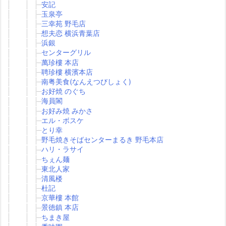
安記
玉泉亭
三幸苑 野毛店
想夫恋 横浜青葉店
浜銀
センターグリル
萬珍樓 本店
聘珍樓 横濱本店
南粤美食(なんえつびしょく)
お好焼 のぐち
海員閣
お好み焼 みかさ
エル・ボスケ
とり幸
野毛焼きそばセンターまるき 野毛本店
ハリ・ラサイ
ちぇん麺
東北人家
清風楼
杜記
京華樓 本館
景徳鎮 本店
ちまき屋