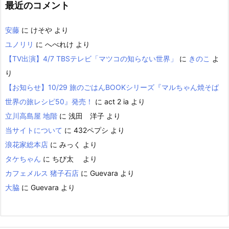
最近のコメント
安藤
に
けそや
より
ユノリリ
に
へべれけ
より
【TV出演】4/7 TBSテレビ「マツコの知らない世界」
に
きのこ
よ
り
【お知らせ】10/29 旅のごはんBOOKシリーズ『マルちゃん焼そば
世界の旅レシピ50』発売！
に
act 2 ia
より
立川高島屋 地階
に
浅田 洋子
より
当サイトについて
に
432ペプシ
より
浪花家総本店
に
みっく
より
タケちゃん
に
ちび太
より
カフェメルス 猪子石店
に
Guevara
より
大脇
に
Guevara
より