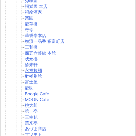
秀味園
福満園 本店
福龍酒家
楽園
龍華楼
奇珍
華香亭本店
横濱一品香 福富町店
三和楼
四五六菜館 本館
状元樓
酔来軒
永福拉麺
醉楼別館
富士屋
龍味
Boogie Cafe
MOON Cafe
桃太郎
第一亭
三幸苑
萬来亭
あづま商店
マツモト