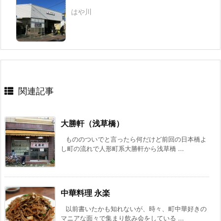
はや川
関連記事
大勝軒（浅草橋）
もののついでと言ったら何だけど前回の日本橋よ
し町の流れで人形町系大勝軒から浅草橋 ...
中華料理 永楽
以前書いたかも知れないが、時々、町中華好きの
マニアな面々で集まり飲み会をしている ...