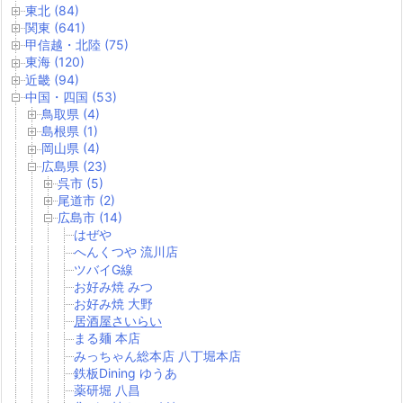
東北 (84)
関東 (641)
甲信越・北陸 (75)
東海 (120)
近畿 (94)
中国・四国 (53)
鳥取県 (4)
島根県 (1)
岡山県 (4)
広島県 (23)
呉市 (5)
尾道市 (2)
広島市 (14)
はぜや
へんくつや 流川店
ツバイG線
お好み焼 みつ
お好み焼 大野
居酒屋さいらい
まる麺 本店
みっちゃん総本店 八丁堀本店
鉄板Dining ゆうあ
薬研堀 八昌