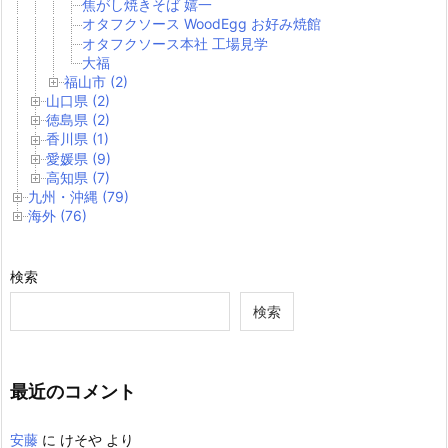
焦がし焼きそば 嬉一
オタフクソース WoodEgg お好み焼館
オタフクソース本社 工場見学
大福
福山市 (2)
山口県 (2)
徳島県 (2)
香川県 (1)
愛媛県 (9)
高知県 (7)
九州・沖縄 (79)
海外 (76)
検索
検索
最近のコメント
安藤
に
けそや
より