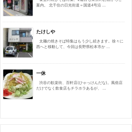
案内。 北千住の日光街道＝国道4号沿 ...
たけしや
太麺の焼きそば特集はもう少し続きます。徐々に
西へと移動して、今回は長野県松本市か ...
一休
渋谷の歓楽街、百軒店(ひゃっけんだな)。風俗店
だけでなく飲食店もチラホラあるが、 ...