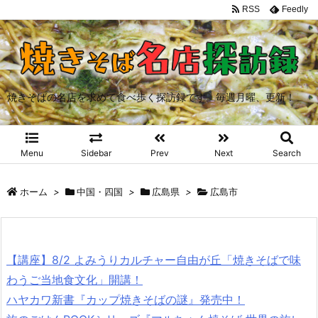
RSS
Feedly
焼きそばの名店を求めて食べ歩く探訪録です。毎週月曜、更新！
Menu
Sidebar
Prev
Next
Search
ホーム
>
中国・四国
>
広島県
>
広島市
【講座】8/2 よみうりカルチャー自由が丘「焼きそばで味
わうご当地食文化」開講！
ハヤカワ新書『カップ焼きそばの謎』発売中！