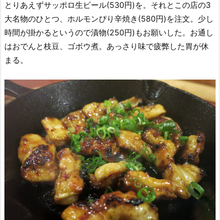
とりあえずサッポロ生ビール(530円)を。それとこの店の3
大名物のひとつ、ホルモンぴり辛焼き(580円)を注文。少し
時間が掛かるというので漬物(250円)もお願いした。お通し
はおでんと枝豆、ゴボウ煮。あっさり味で疲弊した胃が休
まる。