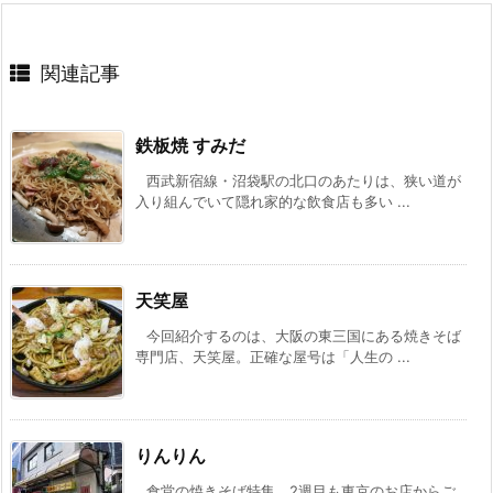
関連記事
鉄板焼 すみだ
西武新宿線・沼袋駅の北口のあたりは、狭い道が
入り組んでいて隠れ家的な飲食店も多い ...
天笑屋
今回紹介するのは、大阪の東三国にある焼きそば
専門店、天笑屋。正確な屋号は「人生の ...
りんりん
食堂の焼きそば特集、2週目も東京のお店からご