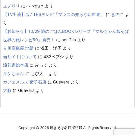
ユノリリ
に
へべれけ
より
【TV出演】4/7 TBSテレビ「マツコの知らない世界」
に
きのこ
よ
り
【お知らせ】10/29 旅のごはんBOOKシリーズ『マルちゃん焼そば
世界の旅レシピ50』発売！
に
act 2 ia
より
立川高島屋 地階
に
浅田 洋子
より
当サイトについて
に
432ペプシ
より
浪花家総本店
に
みっく
より
タケちゃん
に
ちび太
より
カフェメルス 猪子石店
に
Guevara
より
大脇
に
Guevara
より
Copyright ©
2026
焼きそば名店探訪録
All Rights Reserved.