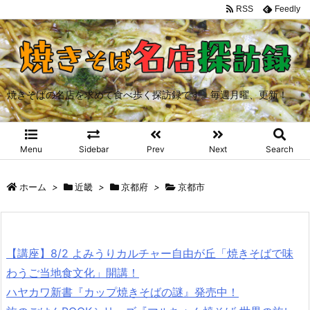
RSS
Feedly
焼きそばの名店を求めて食べ歩く探訪録です。毎週月曜、更新！
Menu
Sidebar
Prev
Next
Search
ホーム
>
近畿
>
京都府
>
京都市
【講座】8/2 よみうりカルチャー自由が丘「焼きそばで味
わうご当地食文化」開講！
ハヤカワ新書『カップ焼きそばの謎』発売中！