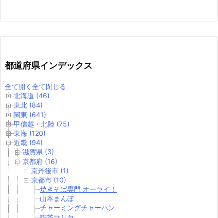
都道府県インデックス
全て開く
全て閉じる
北海道 (46)
東北 (84)
関東 (641)
甲信越・北陸 (75)
東海 (120)
近畿 (94)
滋賀県 (3)
京都府 (16)
京丹後市 (1)
京都市 (10)
焼きそば専門 オーライ！
山本まんぼ
チャーミングチャーハン
喫茶マリヤ