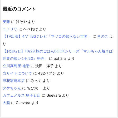
最近のコメント
安藤
に
けそや
より
ユノリリ
に
へべれけ
より
【TV出演】4/7 TBSテレビ「マツコの知らない世界」
に
きのこ
よ
り
【お知らせ】10/29 旅のごはんBOOKシリーズ『マルちゃん焼そば
世界の旅レシピ50』発売！
に
act 2 ia
より
立川高島屋 地階
に
浅田 洋子
より
当サイトについて
に
432ペプシ
より
浪花家総本店
に
みっく
より
タケちゃん
に
ちび太
より
カフェメルス 猪子石店
に
Guevara
より
大脇
に
Guevara
より