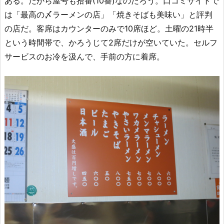
ある。だから屋号も拾番(10番)なのだろう。口コミサイトで
は「最高の〆ラーメンの店」「焼きそばも美味い」と評判
の店だ。客席はカウンターのみで10席ほど。土曜の21時半
という時間帯で、かろうじて2席だけが空いていた。セルフ
サービスのお冷を汲んで、手前の方に着席。