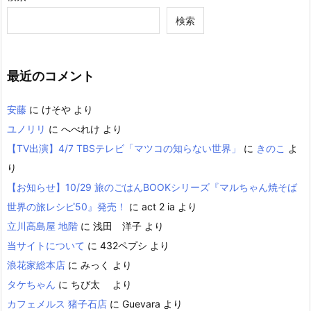
検索
最近のコメント
安藤
に
けそや
より
ユノリリ
に
へべれけ
より
【TV出演】4/7 TBSテレビ「マツコの知らない世界」
に
きのこ
よ
り
【お知らせ】10/29 旅のごはんBOOKシリーズ『マルちゃん焼そば
世界の旅レシピ50』発売！
に
act 2 ia
より
立川高島屋 地階
に
浅田 洋子
より
当サイトについて
に
432ペプシ
より
浪花家総本店
に
みっく
より
タケちゃん
に
ちび太
より
カフェメルス 猪子石店
に
Guevara
より