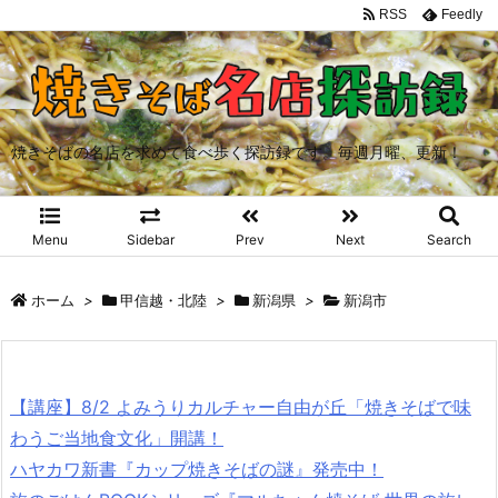
RSS
Feedly
焼きそばの名店を求めて食べ歩く探訪録です。毎週月曜、更新！
Menu
Sidebar
Prev
Next
Search
ホーム
>
甲信越・北陸
>
新潟県
>
新潟市
【講座】8/2 よみうりカルチャー自由が丘「焼きそばで味
わうご当地食文化」開講！
ハヤカワ新書『カップ焼きそばの謎』発売中！