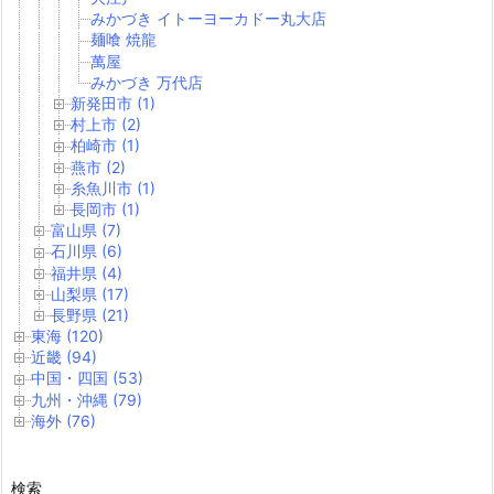
みかづき イトーヨーカドー丸大店
麺喰 焼龍
萬屋
みかづき 万代店
新発田市 (1)
村上市 (2)
柏崎市 (1)
燕市 (2)
糸魚川市 (1)
長岡市 (1)
富山県 (7)
石川県 (6)
福井県 (4)
山梨県 (17)
長野県 (21)
東海 (120)
近畿 (94)
中国・四国 (53)
九州・沖縄 (79)
海外 (76)
検索