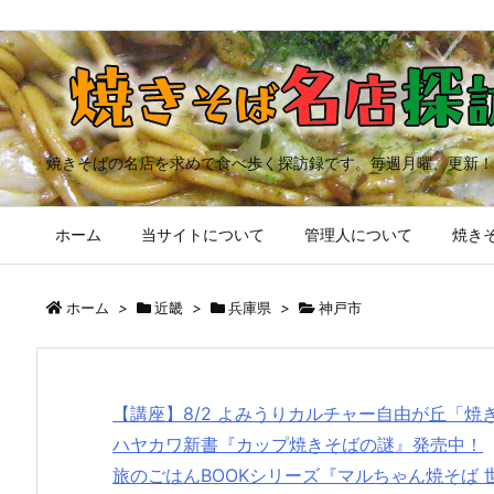
焼きそばの名店を求めて食べ歩く探訪録です。毎週月曜、更新！
ホーム
当サイトについて
管理人について
焼きそ
ホーム
>
近畿
>
兵庫県
>
神戸市
【講座】8/2 よみうりカルチャー自由が丘「
ハヤカワ新書『カップ焼きそばの謎』発売中！
旅のごはんBOOKシリーズ『マルちゃん焼そば 