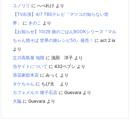
ユノリリ
に
へべれけ
より
【TV出演】4/7 TBSテレビ「マツコの知らない世
界」
に
きのこ
より
【お知らせ】10/29 旅のごはんBOOKシリーズ『マル
ちゃん焼そば 世界の旅レシピ50』発売！
に
act 2 ia
より
立川高島屋 地階
に
浅田 洋子
より
当サイトについて
に
432ペプシ
より
浪花家総本店
に
みっく
より
タケちゃん
に
ちび太
より
カフェメルス 猪子石店
に
Guevara
より
大脇
に
Guevara
より