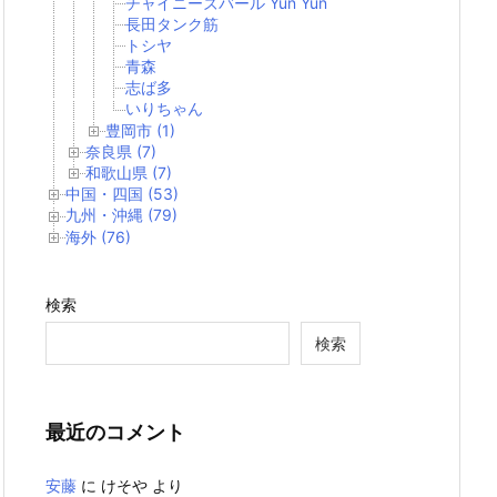
チャイニーズバール Yun Yun
長田タンク筋
トシヤ
青森
志ば多
いりちゃん
豊岡市 (1)
奈良県 (7)
和歌山県 (7)
中国・四国 (53)
九州・沖縄 (79)
海外 (76)
検索
検索
最近のコメント
安藤
に
けそや
より