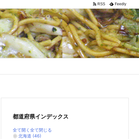
RSS
Feedly
都道府県インデックス
全て開く
全て閉じる
北海道 (46)