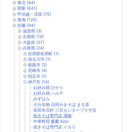
東北 (84)
関東 (641)
甲信越・北陸 (75)
東海 (120)
近畿 (94)
滋賀県 (3)
京都府 (16)
大阪府 (37)
兵庫県 (24)
佐用郡佐用町 (1)
加古川市 (1)
姫路市 (2)
尼崎市 (4)
明石市 (1)
神戸市 (14)
お好み焼 ひかり
お好み焼 ハルナ
みずはら
大分名物 日田やきそば まる喜
長田本庄軒 三宮センタープラザ店
焼きそば専門店 濱崎
中華料理 麒麟 Kirin
焼きそば専門店 イカリ