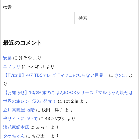
検索
検索
最近のコメント
安藤
に
けそや
より
ユノリリ
に
へべれけ
より
【TV出演】4/7 TBSテレビ「マツコの知らない世界」
に
きのこ
よ
り
【お知らせ】10/29 旅のごはんBOOKシリーズ『マルちゃん焼そば
世界の旅レシピ50』発売！
に
act 2 ia
より
立川高島屋 地階
に
浅田 洋子
より
当サイトについて
に
432ペプシ
より
浪花家総本店
に
みっく
より
タケちゃん
に
ちび太
より