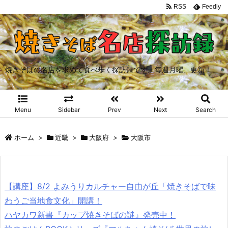
RSS
Feedly
焼きそばの名店を求めて食べ歩く探訪録です。毎週月曜、更新！
Menu
Sidebar
Prev
Next
Search
ホーム
>
近畿
>
大阪府
>
大阪市
【講座】8/2 よみうりカルチャー自由が丘「焼きそばで味
わうご当地食文化」開講！
ハヤカワ新書『カップ焼きそばの謎』発売中！