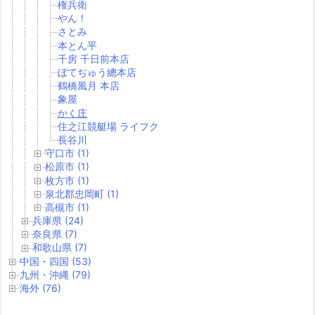
権兵衛
やん！
さとみ
本とん平
千房 千日前本店
ぼてぢゅう總本店
鶴橋風月 本店
象屋
かく庄
住之江競艇場 ライフク
長谷川
守口市 (1)
松原市 (1)
枚方市 (1)
泉北郡忠岡町 (1)
高槻市 (1)
兵庫県 (24)
奈良県 (7)
和歌山県 (7)
中国・四国 (53)
九州・沖縄 (79)
海外 (76)