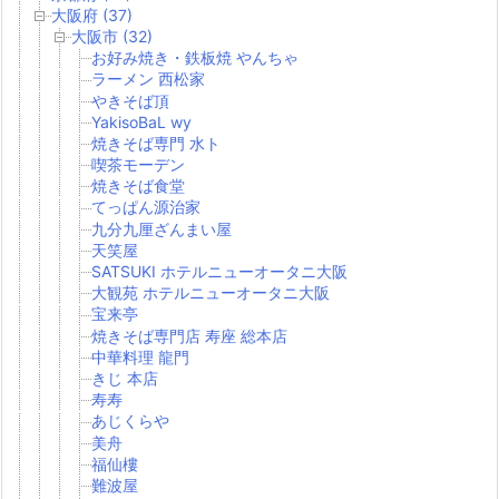
大阪府 (37)
大阪市 (32)
お好み焼き・鉄板焼 やんちゃ
ラーメン 西松家
やきそば頂
YakisoBaL wy
焼きそば専門 水ト
喫茶モーデン
焼きそば食堂
てっぱん源治家
九分九厘ざんまい屋
天笑屋
SATSUKI ホテルニューオータニ大阪
大観苑 ホテルニューオータニ大阪
宝来亭
焼きそば専門店 寿座 総本店
中華料理 龍門
きじ 本店
寿寿
あじくらや
美舟
福仙樓
難波屋