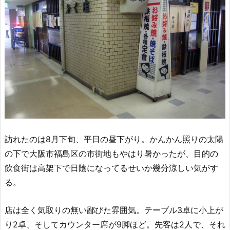
訪れたのは8月下旬、平日の昼下がり。かんかん照りの太陽
の下で大阪市福島区の市街地もやはり暑かったが、目的の
飲食街は高架下で日陰になってるせいか幾分涼しい気がす
る。
店は全く気取りの無い鄙びた雰囲気。テーブル3卓に小上が
り2卓、そしてカウンター席が9脚ほど。先客は2人で、それ