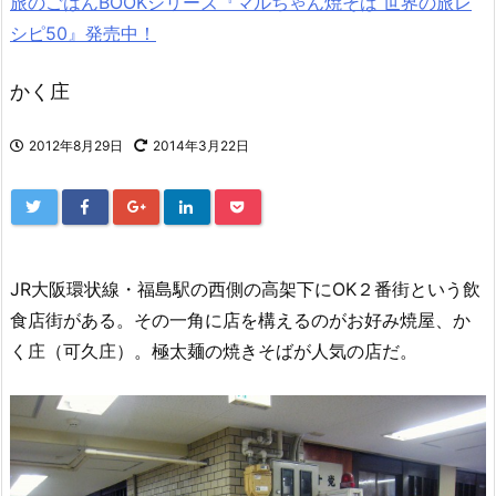
旅のごはんBOOKシリーズ『マルちゃん焼そば 世界の旅レ
シピ50』発売中！
かく庄
2012年8月29日
2014年3月22日
JR大阪環状線・福島駅の西側の高架下にOK２番街という飲
食店街がある。その一角に店を構えるのがお好み焼屋、か
く庄（可久庄）。極太麺の焼きそばが人気の店だ。