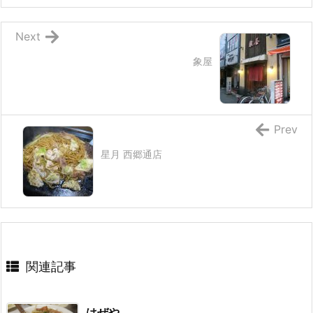
Next
象屋
Prev
星月 西郷通店
関連記事
はぜや