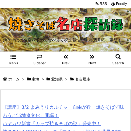
RSS
Feedly
焼きそばの名店を求めて食べ歩く探訪録です。毎週月曜、更新！
Menu
Sidebar
Prev
Next
Search
ホーム
>
東海
>
愛知県
>
名古屋市
【講座】8/2 よみうりカルチャー自由が丘「焼きそばで味
わうご当地食文化」開講！
ハヤカワ新書『カップ焼きそばの謎』発売中！