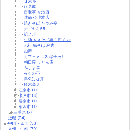
甘太郎
伏見屋
百老亭 今池店
味仙 今池本店
焼きそば たつみ亭
ナゴヤキ55
紀ノ川
生麺 やきそば専門店 らな
元祖 鉄そば 緑家
加屋
カフェメルス 猪子石店
朝日屋 うどん店
みしま屋
みその亭
喜久はな井
鈴木商店
江南市 (1)
瀬戸市 (3)
碧南市 (1)
稲沢市 (1)
三重県 (7)
近畿 (94)
中国・四国 (53)
九州・沖縄 (79)