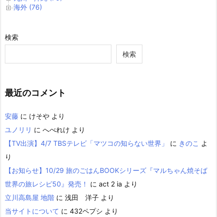
海外 (76)
検索
検索
最近のコメント
安藤
に
けそや
より
ユノリリ
に
へべれけ
より
【TV出演】4/7 TBSテレビ「マツコの知らない世界」
に
きのこ
よ
り
【お知らせ】10/29 旅のごはんBOOKシリーズ『マルちゃん焼そば
世界の旅レシピ50』発売！
に
act 2 ia
より
立川高島屋 地階
に
浅田 洋子
より
当サイトについて
に
432ペプシ
より