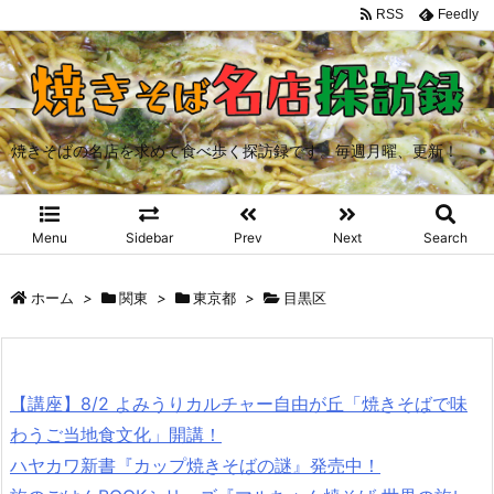
RSS
Feedly
焼きそばの名店を求めて食べ歩く探訪録です。毎週月曜、更新！
Menu
Sidebar
Prev
Next
Search
ホーム
>
関東
>
東京都
>
目黒区
【講座】8/2 よみうりカルチャー自由が丘「焼きそばで味
わうご当地食文化」開講！
ハヤカワ新書『カップ焼きそばの謎』発売中！