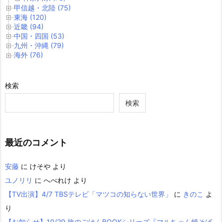
甲信越・北陸 (75)
東海 (120)
近畿 (94)
中国・四国 (53)
九州・沖縄 (79)
海外 (76)
検索
検索
最近のコメント
安藤
に
けそや
より
ユノリリ
に
へべれけ
より
【TV出演】4/7 TBSテレビ「マツコの知らない世界」
に
きのこ
よ
り
【お知らせ】10/29 旅のごはんBOOKシリーズ『マルちゃん焼そば