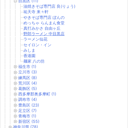
目黒区 (11)
油焼きそば専門店 良(りょう)
祐天寺 来々軒
やきそば専門店 ぼんの
めっちゃ らんまん食堂
真打みかさ 自由ヶ丘
野郎ラーメン 中目黒店
ラーメン仙花
セイロン・イン
みしま
香港園
麺家 八の坊
福生市 (1)
立川市 (3)
練馬区 (8)
荒川区 (4)
葛飾区 (5)
西多摩郡奥多摩町 (1)
調布市 (4)
豊島区 (23)
足立区 (7)
青梅市 (1)
新宿区 (55)
神奈川県 (78)