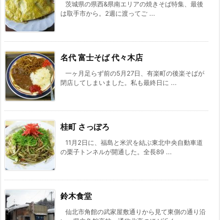
茨城県の県西&県南エリアの焼きそば特集、最後
は取手市から。2週に渡ってご ...
名代 富士そば 代々木店
一ヶ月足らず前の5月27日、有楽町の後楽そばが
閉店してしまいました。私も最終日に ...
桂町 さっぽろ
11月2日に、福島と米沢を結ぶ東北中央自動車道
の栗子トンネルが開通した。全長89 ...
鈴木食堂
仙北市角館の武家屋敷通りから見て東側の通り沿