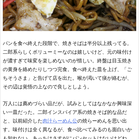
パンを食べ終えた段階で、焼きそばは半分以上残ってる。
二郎系らしくボリューミーなのは嬉しいけど、元の味付け
が濃すぎて味変を楽しめないのが惜しい。終盤は目玉焼き
の黄身を絡めたりしつつ完食。食べ終えた皿を上げ、「ご
ちそうさま」と告げて店を出た。喉が渇いて痰が絡むが、
その辺は覚悟の上なので良しとしよう。
万人には薦めづらい品だが、試みとしてはなかなか興味深
い一皿だった。二郎インスパイア系の焼きそば的な品だ
と、以前紹介した
肉汁らーめん公
の焼らーめんを思い出
す。味付けは全く異なるが、食べ比べてみるのも面白いか
も知れない。あっちはさすがにパンセットはないけどね。