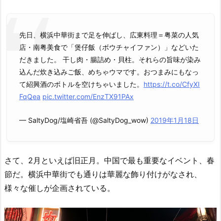
先日、横浜中華街まで足を伸ばし、広東料理＝粤菜の人気
店・南粤美食で「煲仔飯（ボウチャイファン）」などいた
だきました。 干し肉・腸詰め・貝柱。それらの旨味が染み
込んだ炊き込みご飯、めちゃウマです。おつまみにもなっ
て紹興酒のボトルを空けちゃいました。
https://t.co/CfyXI
FqQea
pic.twitter.com/EnzTX91PAx
— SaltyDog/塩崎省吾 (@SaltyDog_wow)
2019年1月18日
さて、2月といえば旧正月。中国で最も重要なイベント、春
節だ。横浜中華街でも通りは華麗な飾り付けがなされ、
様々な催しが企画されている。