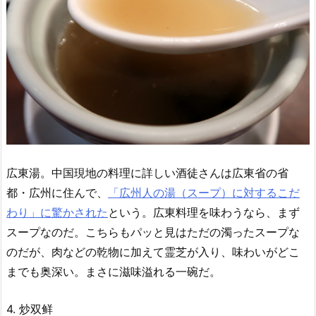
広東湯。中国現地の料理に詳しい酒徒さんは広東省の省
都・広州に住んで、
「広州人の湯（スープ）に対するこだ
わり」に驚かされた
という。広東料理を味わうなら、まず
スープなのだ。こちらもパッと見はただの濁ったスープな
のだが、肉などの乾物に加えて霊芝が入り、味わいがどこ
までも奥深い。まさに滋味溢れる一碗だ。
4. 炒双鲜