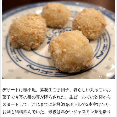
デザートは糖不甩。落花生ごま団子。愛らしい丸っこいお
菓子で今宵の宴の幕が降ろされた。生ビールでの乾杯から
スタートして、これまでに紹興酒をボトルで2本空けたり、
お酒も結構飲んでいた。最後は温かいジャスミン茶を啜り