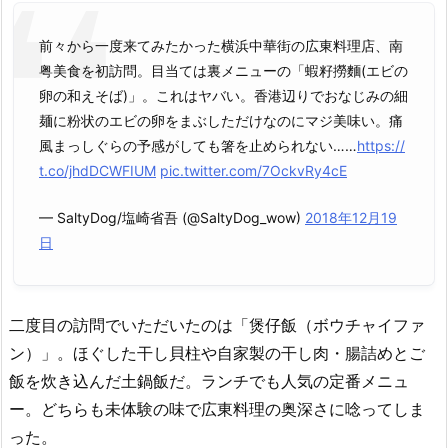
前々から一度来てみたかった横浜中華街の広東料理店、南
粤美食を初訪問。目当ては裏メニューの「蝦籽撈麵(エビの
卵の和えそば)」。これはヤバい。香港辺りでおなじみの細
麺に粉状のエビの卵をまぶしただけなのにマジ美味い。痛
風まっしぐらの予感がしても箸を止められない……
https://
t.co/jhdDCWFIUM
pic.twitter.com/7OckvRy4cE
— SaltyDog/塩崎省吾 (@SaltyDog_wow)
2018年12月19
日
二度目の訪問でいただいたのは「煲仔飯（ボウチャイファ
ン）」。ほぐした干し貝柱や自家製の干し肉・腸詰めとご
飯を炊き込んだ土鍋飯だ。ランチでも人気の定番メニュ
ー。どちらも未体験の味で広東料理の奥深さに唸ってしま
った。