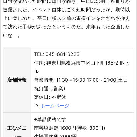
日付が変わった瞬間に爆竹が轟き、中国式の獅子舞踊りが
披露された。イベント自体はごく短時間だったが、期待以
上に楽しめた。平日に横スタ前の東横インをわざわざ抑え
て訪れた甲斐があったというものだ。来年もまた企画した
いなー。
TEL: 045-681-6228
住所: 神奈川県横浜市中区山下町165-2 INビ
ル
店舗情報
営業時間: 11:30～15:00 17:00～21:00(土日
祝は通し営業)
定休日: 不定休
→
ホームページ
※単品価格です
主なメニ
南粤塩焗鶏 1600円(半羽 800円)
ュー
生蠔豆腐煲 2000円