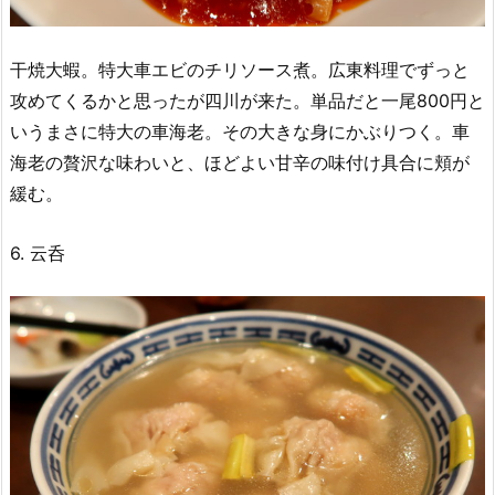
干焼大蝦。特大車エビのチリソース煮。広東料理でずっと
攻めてくるかと思ったが四川が来た。単品だと一尾800円と
いうまさに特大の車海老。その大きな身にかぶりつく。車
海老の贅沢な味わいと、ほどよい甘辛の味付け具合に頬が
緩む。
6. 云呑