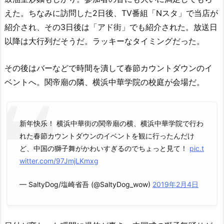
えた。ちなみに訪問した2日後、TV番組「Nスタ」で当店が
紹介され、その3日後は「アド街」でも紹介された。放送日
以降は大行列だそうだ。ラッキーなタイミングだった。
その後はバーなどで時間を潰して春節カウントダウンのイ
ベントへ。関帝廟の隣、横浜中華学院の校庭が会場だ。
新年快乐！ 横浜中華街の関帝廟の横、横浜中華学院で行わ
れた春節カウントダウンのイベントを観に行ったんだけ
ど、中国の獅子舞がかわいすぎるのでちょっと見て！
pic.t
witter.com/97JmjLKmxg
— SaltyDog/塩崎省吾 (@SaltyDog_wow)
2019年2月4日