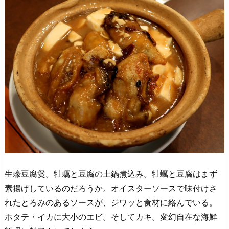
生蠔豆腐煲。牡蠣と豆腐の土鍋煮込み。牡蠣と豆腐はまず
素揚げしているのだろうか。オイスターソースで味付けさ
れたとろみのあるソースが、ジワッと食材に絡んでいる。
ホタテ・イカに大小のエビ。そしてカキ。変幻自在な海鮮