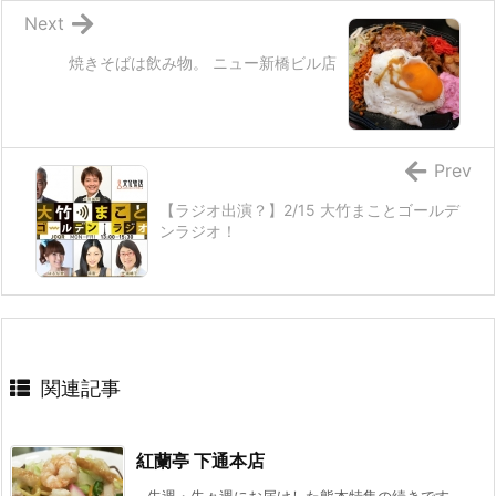
Next
焼きそばは飲み物。 ニュー新橋ビル店
Prev
【ラジオ出演？】2/15 大竹まことゴールデ
ンラジオ！
関連記事
紅蘭亭 下通本店