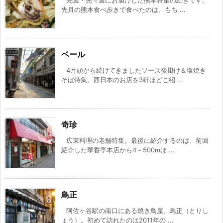
先週・先々週にお届けした熊本特集の続きです。
先月の熊本食べ歩きで食べたのは、もち ...
ベール
4月頭から続けてきましたソース後掛け＆塩焼き
そば特集。西日本のお店を3軒ほどご紹 ...
奇珍
広東料理の老舗特集。最後に紹介するのは、前回
紹介した華香亭本店から4～500mほ ...
鳥正
阿佐ヶ谷駅の南口にある焼き鳥屋、鳥正（とりし
ょう）。初めて訪れたのは2011年の ...