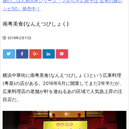
旅のごはんBOOKシリーズ『マルちゃん焼そば 世界の旅レ
シピ50』発売中！
南粤美食(なんえつびしょく)
2019年2月11日
横浜中華街に南粤美食(なんえつびしょく)という広東料理
(粤菜)の店がある。2016年6月に開業してまだ2年半だが、
広東料理店の老舗が軒を連ねるあの区域で人気急上昇の注
目店だ。