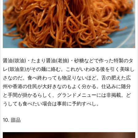
醤油(豉油)・たまり醤油(老抽)・砂糖などで作った特製のタ
レ(鼓油皇)がその麺に絡む。これがいわゆる後を引く美味し
さなのだ。食べ終わっても物足りないほど。舌の肥えた広
州や香港の住民が大好きなのもよく分かる。仕込みに随分
と手間が掛かるらしく、グランドメニューには非掲載。ど
うしても食べたい場合は事前に予約すべし。
10. 甜品