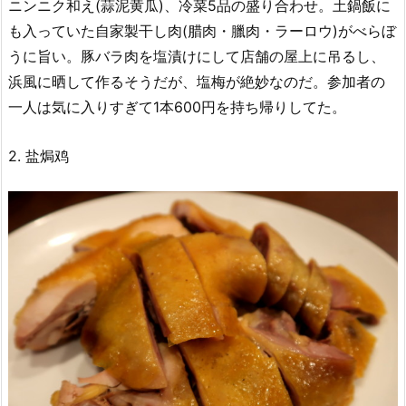
ニンニク和え(蒜泥黄瓜)、冷菜5品の盛り合わせ。土鍋飯に
も入っていた自家製干し肉(腊肉・臘肉・ラーロウ)がべらぼ
うに旨い。豚バラ肉を塩漬けにして店舗の屋上に吊るし、
浜風に晒して作るそうだが、塩梅が絶妙なのだ。参加者の
一人は気に入りすぎて1本600円を持ち帰りしてた。
2. 盐焗鸡