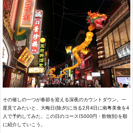
その催しの一つが春節を迎える深夜のカウントダウン。一
度見てみたいと、大晦日(除夕)に当る2月4日に南粤美食を4
人で予約してみた。この日のコース(5000円・飲物別)を順
に紹介していこう。