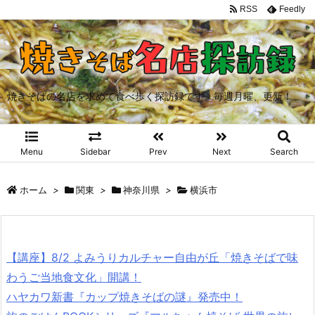
RSS
Feedly
焼きそばの名店を求めて食べ歩く探訪録です。毎週月曜、更新！
Menu
Sidebar
Prev
Next
Search
ホーム
>
関東
>
神奈川県
>
横浜市
【講座】8/2 よみうりカルチャー自由が丘「焼きそばで味
わうご当地食文化」開講！
ハヤカワ新書『カップ焼きそばの謎』発売中！