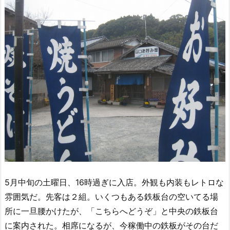
5月中旬の土曜日、16時過ぎに入店。外観も内装もレトロな
雰囲気だ。先客は２組。いくつもある鉄板台の空いてる場
所に一旦腰かけたが、「こちらへどうぞ」と中央の鉄板台
に案内された。相席になるが、今稼働中の鉄板がその台だ