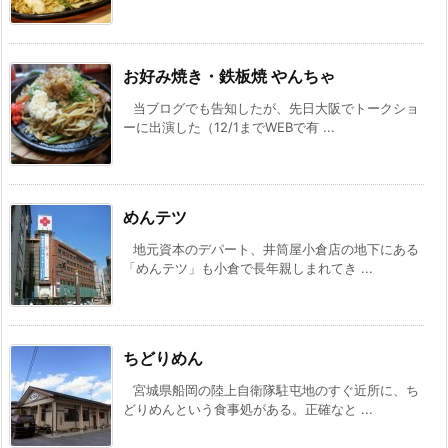
お好み焼き・鉄板焼 やんちゃ
当ブログでも告知したが、先日大阪でトークショ
ーに出演した（12/1までWEBで有 ...
めんテツ
地元資本のデパート、井筒屋小倉店の地下にある
「めんテツ」も小倉で長年親しまれてき ...
ちどりめん
宮城県船岡の陸上自衛隊駐屯地のすぐ近所に、ち
どりめんという食事処がある。正確なと ...