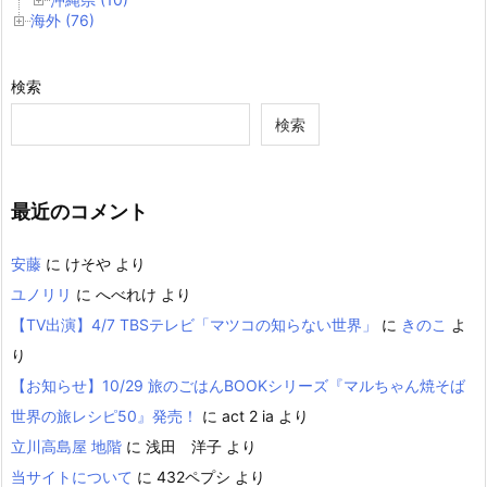
海外 (76)
検索
検索
最近のコメント
安藤
に
けそや
より
ユノリリ
に
へべれけ
より
【TV出演】4/7 TBSテレビ「マツコの知らない世界」
に
きのこ
よ
り
【お知らせ】10/29 旅のごはんBOOKシリーズ『マルちゃん焼そば
世界の旅レシピ50』発売！
に
act 2 ia
より
立川高島屋 地階
に
浅田 洋子
より
当サイトについて
に
432ペプシ
より