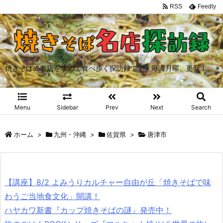
RSS
Feedly
焼きそばの名店を求めて食べ歩く探訪録です。毎週月曜、更新！
Menu
Sidebar
Prev
Next
Search
ホーム
>
九州・沖縄
>
佐賀県
>
唐津市
【講座】8/2 よみうりカルチャー自由が丘「焼きそばで味
わうご当地食文化」開講！
ハヤカワ新書『カップ焼きそばの謎』発売中！