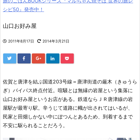
旅のごはんBOOKシリーズ『マルちゃん焼そば 世界の旅レ
シピ50』発売中！
山口お好み屋
2011年8月17日
2014年3月21日
佐賀と唐津を結ぶ国道203号線＝唐津街道の厳木（きゅうら
ぎ）バイパス終点付近。喧騒とは無縁の岩屋という集落に
山口お好み屋というお店がある。鉄道ならＪＲ唐津線の岩
屋駅が最寄り駅。辛うじて道路に幟が出されてはいるが、
民家と田畑しかない中にぽつんとあるため、到着するまで
不安に駆られることだろう。