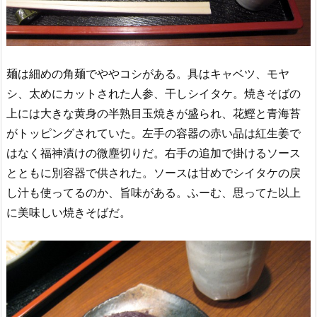
麺は細めの角麺でややコシがある。具はキャベツ、モヤ
シ、太めにカットされた人参、干しシイタケ。焼きそばの
上には大きな黄身の半熟目玉焼きが盛られ、花鰹と青海苔
がトッピングされていた。左手の容器の赤い品は紅生姜で
はなく福神漬けの微塵切りだ。右手の追加で掛けるソース
とともに別容器で供された。ソースは甘めでシイタケの戻
し汁も使ってるのか、旨味がある。ふーむ、思ってた以上
に美味しい焼きそばだ。