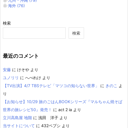
九州・沖縄 (79)
海外 (76)
検索
検索
最近のコメント
安藤
に
けそや
より
ユノリリ
に
へべれけ
より
【TV出演】4/7 TBSテレビ「マツコの知らない世界」
に
きのこ
よ
り
【お知らせ】10/29 旅のごはんBOOKシリーズ『マルちゃん焼そば
世界の旅レシピ50』発売！
に
act 2 ia
より
立川高島屋 地階
に
浅田 洋子
より
当サイトについて
に
432ペプシ
より