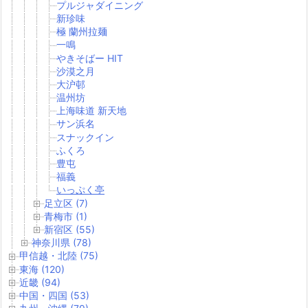
プルジャダイニング
新珍味
極 蘭州拉麺
一鳴
やきそばー HIT
沙漠之月
大沪邨
温州坊
上海味道 新天地
サン浜名
スナックイン
ふくろ
豊屯
福義
いっぷく亭
足立区 (7)
青梅市 (1)
新宿区 (55)
神奈川県 (78)
甲信越・北陸 (75)
東海 (120)
近畿 (94)
中国・四国 (53)