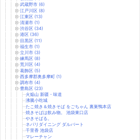
武蔵野市 (6)
江戸川区 (8)
江東区 (13)
清瀬市 (1)
渋谷区 (34)
港区 (36)
目黒区 (11)
福生市 (1)
立川市 (3)
練馬区 (8)
荒川区 (4)
葛飾区 (5)
西多摩郡奥多摩町 (1)
調布市 (4)
豊島区 (23)
火焔山 新疆・味道
沸騰小吃城
たこ焼き＆焼きそば をごちゃん 裏巣鴨本店
焼きそばは飲み物。 池袋東口店
やきそばる。
ネパリダイニング ダルバート
千里香 池袋店
マレーチャン