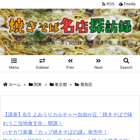
RSS
Feedly
焼きそばの名店を求めて食べ歩く探訪録です。毎週月曜、更新！
Menu
Sidebar
Prev
Next
Search
ホーム
>
関東
>
東京都
>
豊島区
【講座】8/2 よみうりカルチャー自由が丘「焼きそばで味
わうご当地食文化」開講！
ハヤカワ新書『カップ焼きそばの謎』発売中！