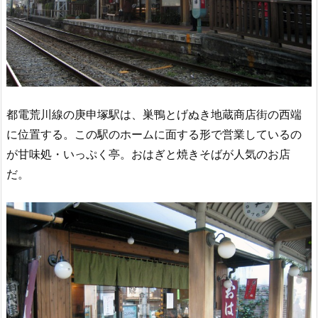
都電荒川線の庚申塚駅は、巣鴨とげぬき地蔵商店街の西端
に位置する。この駅のホームに面する形で営業しているの
が甘味処・いっぷく亭。おはぎと焼きそばが人気のお店
だ。