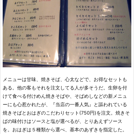
メニューは甘味、焼きそば、心太などで、お得なセットも
ある。他の客もそれを注文してる人が多そうだ。生卵を付
けて食べる付けめん焼きそばや、そばめしなどの新メニュ
ーにも心惹かれたが、『当店の一番人気』と謳われている
焼きそばとおはぎのこだわりセット(750円)を注文。焼きそ
ばの味付けはソースと塩が選べるが、とりあえずソース
を。おはぎは５種類から選べ、基本のあずきを指定した。