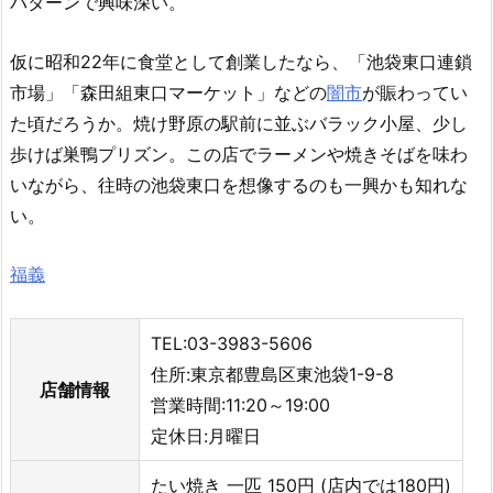
パターンで興味深い。
仮に昭和22年に食堂として創業したなら、「池袋東口連鎖
市場」「森田組東口マーケット」などの
闇市
が賑わってい
た頃だろうか。焼け野原の駅前に並ぶバラック小屋、少し
歩けば巣鴨プリズン。この店でラーメンや焼きそばを味わ
いながら、往時の池袋東口を想像するのも一興かも知れな
い。
福義
TEL:03-3983-5606
住所:東京都豊島区東池袋1-9-8
店舗情報
営業時間:11:20～19:00
定休日:月曜日
たい焼き 一匹 150円 (店内では180円)