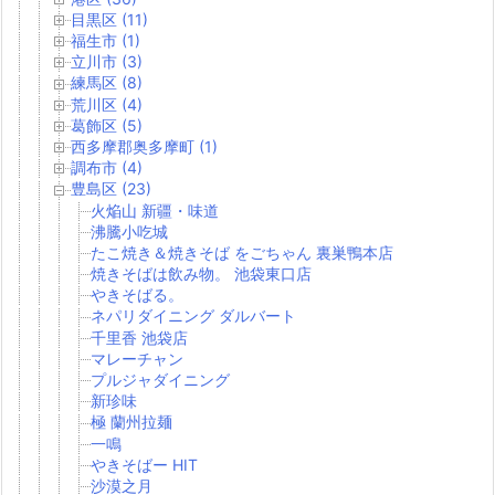
目黒区 (11)
福生市 (1)
立川市 (3)
練馬区 (8)
荒川区 (4)
葛飾区 (5)
西多摩郡奥多摩町 (1)
調布市 (4)
豊島区 (23)
火焔山 新疆・味道
沸騰小吃城
たこ焼き＆焼きそば をごちゃん 裏巣鴨本店
焼きそばは飲み物。 池袋東口店
やきそばる。
ネパリダイニング ダルバート
千里香 池袋店
マレーチャン
プルジャダイニング
新珍味
極 蘭州拉麺
一鳴
やきそばー HIT
沙漠之月