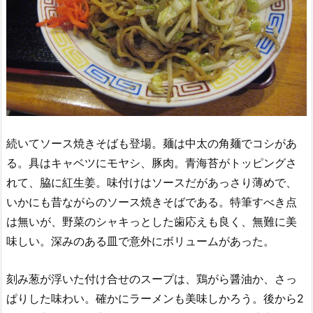
続いてソース焼きそばも登場。麺は中太の角麺でコシがあ
る。具はキャベツにモヤシ、豚肉。青海苔がトッピングさ
れて、脇に紅生姜。味付けはソースだがあっさり薄めで、
いかにも昔ながらのソース焼きそばである。特筆すべき点
は無いが、野菜のシャキっとした歯応えも良く、無難に美
味しい。深みのある皿で意外にボリュームがあった。
刻み葱が浮いた付け合せのスープは、鶏がら醤油か、さっ
ぱりした味わい。確かにラーメンも美味しかろう。後から2