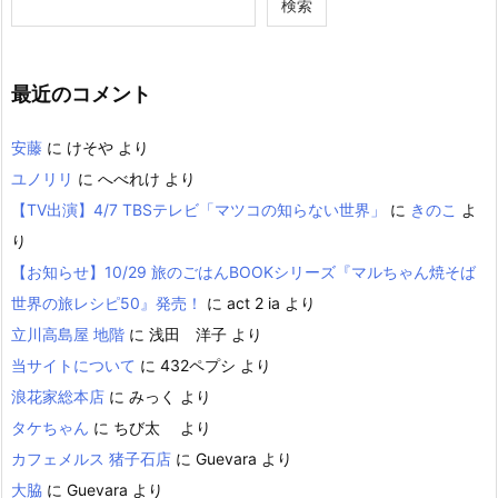
検索
最近のコメント
安藤
に
けそや
より
ユノリリ
に
へべれけ
より
【TV出演】4/7 TBSテレビ「マツコの知らない世界」
に
きのこ
よ
り
【お知らせ】10/29 旅のごはんBOOKシリーズ『マルちゃん焼そば
世界の旅レシピ50』発売！
に
act 2 ia
より
立川高島屋 地階
に
浅田 洋子
より
当サイトについて
に
432ペプシ
より
浪花家総本店
に
みっく
より
タケちゃん
に
ちび太
より
カフェメルス 猪子石店
に
Guevara
より
大脇
に
Guevara
より