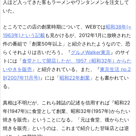
人ほど入ってきた客もラーメンやワンタンメンを注文して
いた。
ところでこの店の創業時期について、WEBでは
昭和38年(=
1963年)という記載
も見かけるが、2012年1月に放映された
件の番組で「創業50年以上」と紹介されたようなので、恐
らくそれよりは古いだろう。『
グルメWalker東京
』のサイ
トには「
食堂として開店したが、1957（昭和32年）からた
いやきを販売
」と紹介されている。また、『
東京生活 no.2
9(2007年11月号)
』には「
昭和22年創業
」とも書かれてい
る。
真相は不明だが、これら雑誌の記述を信用すれば『昭和22
年(1947年)に食堂として創業、昭和32年(1957年)からたい
焼きを販売』ということになる。「元は食堂、後からたい
焼きを販売」というのは、これまで紹介した甘味店とは逆