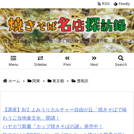
RSS
Feedly
焼きそばの名店を求めて食べ歩く探訪録です。毎週月曜、更新！
Menu
Sidebar
Prev
Next
Search
ホーム
>
関東
>
東京都
>
豊島区
【講座】8/2 よみうりカルチャー自由が丘「焼きそばで味
わうご当地食文化」開講！
ハヤカワ新書『カップ焼きそばの謎』発売中！