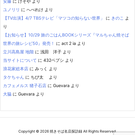
安藤
に
けそや
より
ユノリリ
に
へべれけ
より
【TV出演】4/7 TBSテレビ「マツコの知らない世界」
に
きのこ
よ
り
【お知らせ】10/29 旅のごはんBOOKシリーズ『マルちゃん焼そば
世界の旅レシピ50』発売！
に
act 2 ia
より
立川高島屋 地階
に
浅田 洋子
より
当サイトについて
に
432ペプシ
より
浪花家総本店
に
みっく
より
タケちゃん
に
ちび太
より
カフェメルス 猪子石店
に
Guevara
より
大脇
に
Guevara
より
Copyright ©
2026
焼きそば名店探訪録
All Rights Reserved.