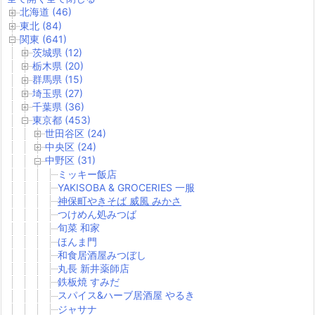
北海道 (46)
東北 (84)
関東 (641)
茨城県 (12)
栃木県 (20)
群馬県 (15)
埼玉県 (27)
千葉県 (36)
東京都 (453)
世田谷区 (24)
中央区 (24)
中野区 (31)
ミッキー飯店
YAKISOBA & GROCERIES 一服
神保町やきそば 威風 みかさ
つけめん処みつば
旬菜 和家
ほんま門
和食居酒屋みつぼし
丸長 新井薬師店
鉄板焼 すみだ
スパイス&ハーブ居酒屋 やるき
ジャサナ