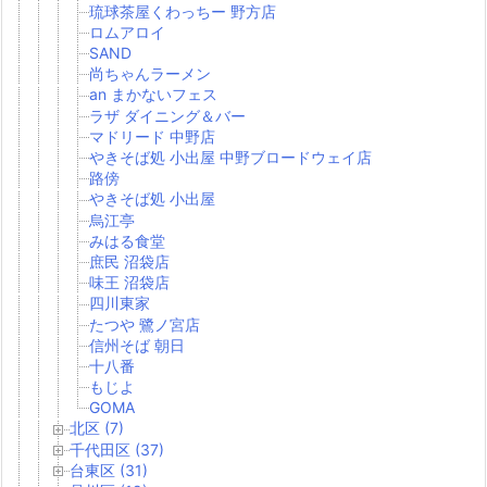
琉球茶屋くわっちー 野方店
ロムアロイ
SAND
尚ちゃんラーメン
an まかないフェス
ラザ ダイニング＆バー
マドリード 中野店
やきそば処 小出屋 中野ブロードウェイ店
路傍
やきそば処 小出屋
烏江亭
みはる食堂
庶民 沼袋店
味王 沼袋店
四川東家
たつや 鷺ノ宮店
信州そば 朝日
十八番
もじよ
GOMA
北区 (7)
千代田区 (37)
台東区 (31)