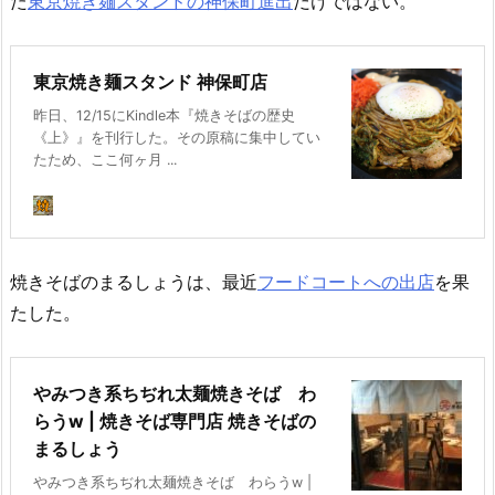
た
東京焼き麺スタンドの神保町進出
だけではない。
東京焼き麺スタンド 神保町店
昨日、12/15にKindle本『焼きそばの歴史
《上》』を刊行した。その原稿に集中してい
たため、ここ何ヶ月 ...
焼きそばのまるしょうは、最近
フードコートへの出店
を果
たした。
やみつき系ちぢれ太麺焼きそば わ
らうw | 焼きそば専門店 焼きそばの
まるしょう
やみつき系ちぢれ太麺焼きそば わらうw |