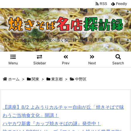
RSS
Feedly
焼きそばの名店を求めて食べ歩く探訪録です。毎週月曜、更新！
Menu
Sidebar
Prev
Next
Search
ホーム
>
関東
>
東京都
>
中野区
【講座】8/2 よみうりカルチャー自由が丘「焼きそばで味
わうご当地食文化」開講！
ハヤカワ新書『カップ焼きそばの謎』発売中！