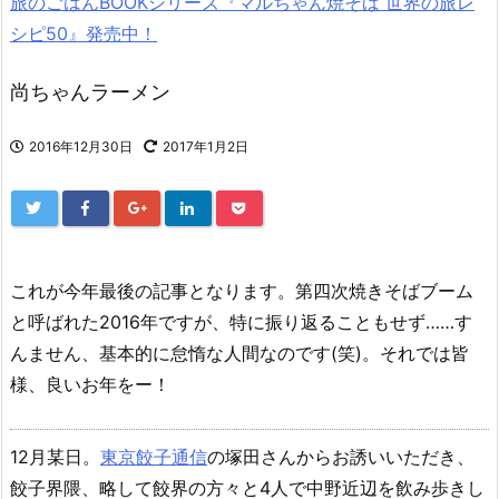
旅のごはんBOOKシリーズ『マルちゃん焼そば 世界の旅レ
シピ50』発売中！
尚ちゃんラーメン
2016年12月30日
2017年1月2日
これが今年最後の記事となります。第四次焼きそばブーム
と呼ばれた2016年ですが、特に振り返ることもせず……す
んません、基本的に怠惰な人間なのです(笑)。それでは皆
様、良いお年をー！
12月某日。
東京餃子通信
の塚田さんからお誘いいただき、
餃子界隈、略して餃界の方々と4人で中野近辺を飲み歩きし