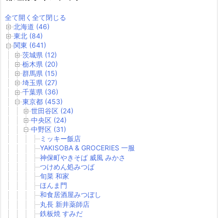
全て開く
全て閉じる
北海道 (46)
東北 (84)
関東 (641)
茨城県 (12)
栃木県 (20)
群馬県 (15)
埼玉県 (27)
千葉県 (36)
東京都 (453)
世田谷区 (24)
中央区 (24)
中野区 (31)
ミッキー飯店
YAKISOBA & GROCERIES 一服
神保町やきそば 威風 みかさ
つけめん処みつば
旬菜 和家
ほんま門
和食居酒屋みつぼし
丸長 新井薬師店
鉄板焼 すみだ