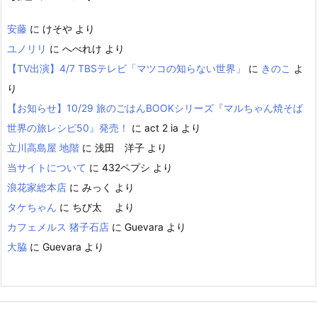
安藤
に
けそや
より
ユノリリ
に
へべれけ
より
【TV出演】4/7 TBSテレビ「マツコの知らない世界」
に
きのこ
よ
り
【お知らせ】10/29 旅のごはんBOOKシリーズ『マルちゃん焼そば
世界の旅レシピ50』発売！
に
act 2 ia
より
立川高島屋 地階
に
浅田 洋子
より
当サイトについて
に
432ペプシ
より
浪花家総本店
に
みっく
より
タケちゃん
に
ちび太
より
カフェメルス 猪子石店
に
Guevara
より
大脇
に
Guevara
より