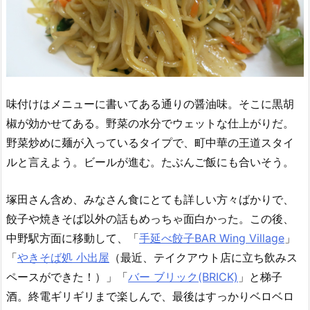
味付けはメニューに書いてある通りの醤油味。そこに黒胡
椒が効かせてある。野菜の水分でウェットな仕上がりだ。
野菜炒めに麺が入っているタイプで、町中華の王道スタイ
ルと言えよう。ビールが進む。たぶんご飯にも合いそう。
塚田さん含め、みなさん食にとても詳しい方々ばかりで、
餃子や焼きそば以外の話もめっちゃ面白かった。この後、
中野駅方面に移動して、「
手延べ餃子BAR Wing Village
」
「
やきそば処 小出屋
（最近、テイクアウト店に立ち飲みス
ペースができた！）」「
バー ブリック(BRICK)
」と梯子
酒。終電ギリギリまで楽しんで、最後はすっかりベロベロ