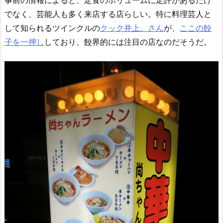
でなく、芸能人も多く来店する店らしい。特に料理芸人と
して知られるツインクルの
クック井上。さん
が、
ここの餃
子を一押し
しており、餃界的には注目の店なのだそうだ。