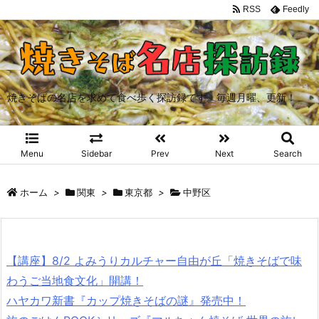
RSS
Feedly
焼きそばの名店を求めて食べ歩く探訪録です。毎週月曜、更新！
Menu
Sidebar
Prev
Next
Search
ホーム
>
関東
>
東京都
>
中野区
【講座】8/2 よみうりカルチャー自由が丘「焼きそばで味
わうご当地食文化」開講！
ハヤカワ新書『カップ焼きそばの謎』発売中！