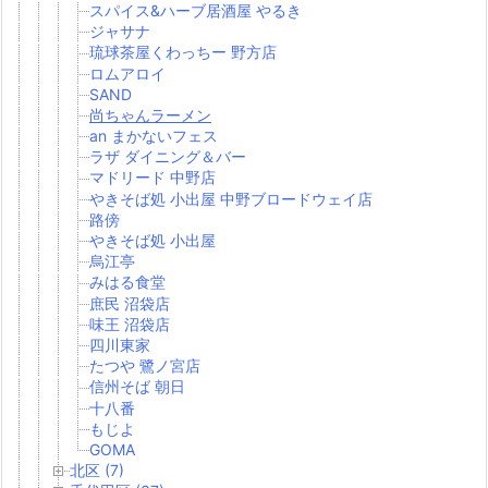
スパイス&ハーブ居酒屋 やるき
ジャサナ
琉球茶屋くわっちー 野方店
ロムアロイ
SAND
尚ちゃんラーメン
an まかないフェス
ラザ ダイニング＆バー
マドリード 中野店
やきそば処 小出屋 中野ブロードウェイ店
路傍
やきそば処 小出屋
烏江亭
みはる食堂
庶民 沼袋店
味王 沼袋店
四川東家
たつや 鷺ノ宮店
信州そば 朝日
十八番
もじよ
GOMA
北区 (7)