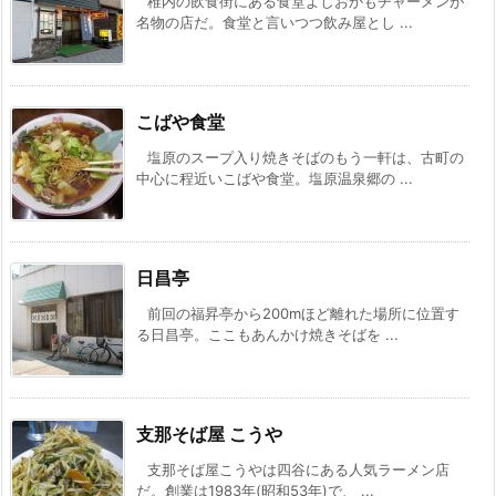
稚内の飲食街にある食堂よしおかもチャーメンが
名物の店だ。食堂と言いつつ飲み屋とし ...
こばや食堂
塩原のスープ入り焼きそばのもう一軒は、古町の
中心に程近いこばや食堂。塩原温泉郷の ...
日昌亭
前回の福昇亭から200mほど離れた場所に位置す
る日昌亭。ここもあんかけ焼きそばを ...
支那そば屋 こうや
支那そば屋こうやは四谷にある人気ラーメン店
だ。創業は1983年(昭和53年)で、 ...