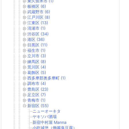
東久留米市 (1)
板橋区 (6)
武蔵野市 (6)
江戸川区 (8)
江東区 (13)
清瀬市 (1)
渋谷区 (34)
港区 (36)
目黒区 (11)
福生市 (1)
立川市 (3)
練馬区 (8)
荒川区 (4)
葛飾区 (5)
西多摩郡奥多摩町 (1)
調布市 (4)
豊島区 (23)
足立区 (7)
青梅市 (1)
新宿区 (55)
ニューオーキタ
ヤキソバ酒場
新宿中村屋 Manna
小吃城堡（馋嘴臭豆腐）