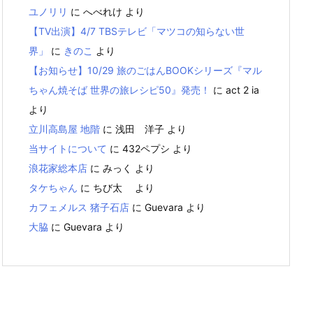
ユノリリ
に
へべれけ
より
【TV出演】4/7 TBSテレビ「マツコの知らない世
界」
に
きのこ
より
【お知らせ】10/29 旅のごはんBOOKシリーズ『マル
ちゃん焼そば 世界の旅レシピ50』発売！
に
act 2 ia
より
立川高島屋 地階
に
浅田 洋子
より
当サイトについて
に
432ペプシ
より
浪花家総本店
に
みっく
より
タケちゃん
に
ちび太
より
カフェメルス 猪子石店
に
Guevara
より
大脇
に
Guevara
より