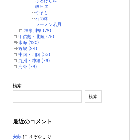
ばるぼら屋
岐阜屋
やまと
石の家
ラーメン若月
神奈川県 (78)
甲信越・北陸 (75)
東海 (120)
近畿 (94)
中国・四国 (53)
九州・沖縄 (79)
海外 (76)
検索
検索
最近のコメント
安藤
に
けそや
より