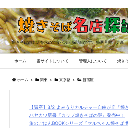
焼きそばの名店を求めて食べ歩く探訪録です。毎週月曜、更新！
ホーム
当サイトについて
管理人について
焼きそ
ホーム
>
関東
>
東京都
>
新宿区
【講座】8/2 よみうりカルチャー自由が丘「
ハヤカワ新書『カップ焼きそばの謎』発売中！
旅のごはんBOOKシリーズ『マルちゃん焼そば 