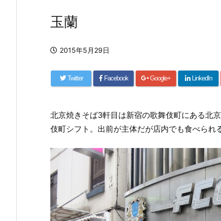
玉蘭
2015年5月29日
Twitter
Facebook
Google+
LinkedIn
北京焼きそば3軒目は新宿の歌舞伎町にある北京
伎町シフト。出前が主体だが店内でも食べられ