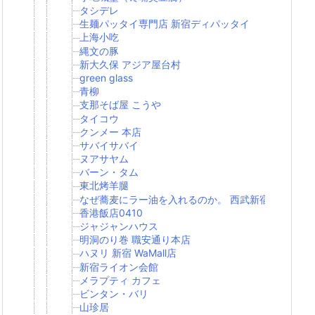
タシデレ
生麺パッタイ専門店 新宿ディパッタイ
上海小吃
縄文の豚
新大久保 アジア屋台村
green glass
青柳
支那そば屋 こうや
タイコウ
クンメー 本店
サバイサバイ
ヌアサヤム
バーン・タム
東北烤羊腿
なぜ蕎麦にラー油を入れるのか。 西武新宿店
香港飯店0410
ジャジャンハウス
明洞のり巻 職安通り本店
ハヌリ 新宿 WaMall店
新宿ライオン会館
メラプティ カフェ
ビンタン・バリ
山珍居