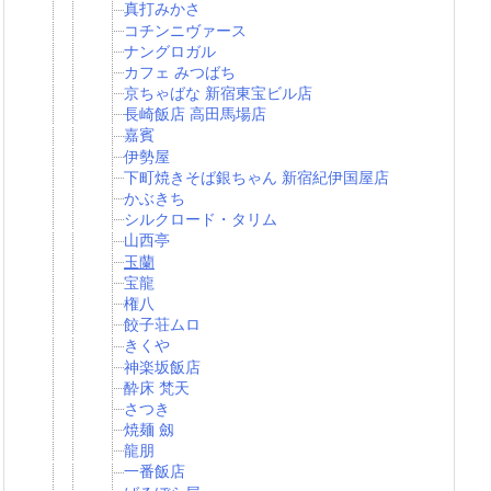
真打みかさ
コチンニヴァース
ナングロガル
カフェ みつばち
京ちゃばな 新宿東宝ビル店
長崎飯店 高田馬場店
嘉賓
伊勢屋
下町焼きそば銀ちゃん 新宿紀伊国屋店
かぶきち
シルクロード・タリム
山西亭
玉蘭
宝龍
権八
餃子荘ムロ
きくや
神楽坂飯店
酔床 梵天
さつき
焼麺 劔
龍朋
一番飯店