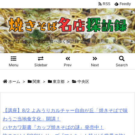
RSS
Feedly
焼きそばの名店を求めて食べ歩く探訪録です。毎週月曜、更新！
Menu
Sidebar
Prev
Next
Search
ホーム
>
関東
>
東京都
>
中央区
【講座】8/2 よみうりカルチャー自由が丘「焼きそばで味
わうご当地食文化」開講！
ハヤカワ新書『カップ焼きそばの謎』発売中！