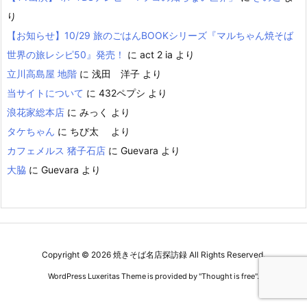
り
【お知らせ】10/29 旅のごはんBOOKシリーズ『マルちゃん焼そば
世界の旅レシピ50』発売！
に
act 2 ia
より
立川高島屋 地階
に
浅田 洋子
より
当サイトについて
に
432ペプシ
より
浪花家総本店
に
みっく
より
タケちゃん
に
ちび太
より
カフェメルス 猪子石店
に
Guevara
より
大脇
に
Guevara
より
Copyright ©
2026
焼きそば名店探訪録
All Rights Reserved.
WordPress Luxeritas Theme is provided by "
Thought is free
".