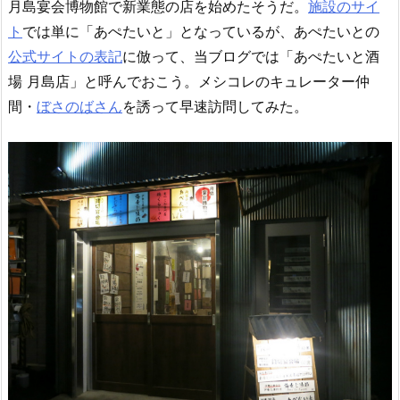
月島宴会博物館で新業態の店を始めたそうだ。
施設のサイ
ト
では単に「あぺたいと」となっているが、あぺたいとの
公式サイトの表記
に倣って、当ブログでは「あぺたいと酒
場 月島店」と呼んでおこう。メシコレのキュレーター仲
間・
ぼさのばさん
を誘って早速訪問してみた。