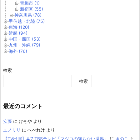
青梅市 (1)
新宿区 (55)
神奈川県 (78)
甲信越・北陸 (75)
東海 (120)
近畿 (94)
中国・四国 (53)
九州・沖縄 (79)
海外 (76)
検索
検索
最近のコメント
安藤
に
けそや
より
ユノリリ
に
へべれけ
より
【TV出演】4/7 TBSテレビ「マツコの知らない世界」
に
きのこ
よ