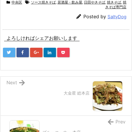
中央区
ソース焼きそば
,
居酒屋・飲み屋
,
日田やきそば
,
焼きそば
,
焼
きそば専門店
Posted by
SaltyDog
よろしければシェアお願いします
Next
大金星 総本店
Prev