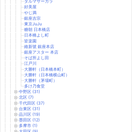
ダルマサーガラ
好美屋
やじ満
銀座吉宗
東京JuJu
糖朝 日本橋店
日本橋よし町
皆楽園
維新號 銀座本店
銀座アスター 本店
そば所よし田
江戸川
大勝軒（日本橋本町）
大勝軒（日本橋横山町）
大勝軒（茅場町）
多け乃食堂
中野区 (31)
北区 (7)
千代田区 (37)
台東区 (31)
品川区 (19)
墨田区 (12)
多摩市 (1)
大田区 (9)