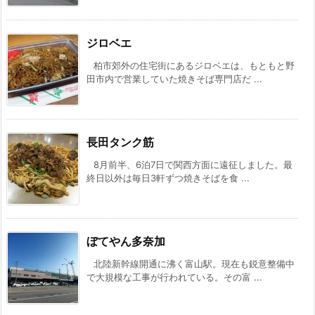
ジロベエ
柏市郊外の住宅街にあるジロベエは、もともと野
田市内で営業していた焼きそば専門店だ ...
長田タンク筋
8月前半、6泊7日で関西方面に遠征しました。最
終日以外は毎日3軒ずつ焼きそばを食 ...
ぼてやん多奈加
北陸新幹線開通に沸く富山駅。現在も鋭意整備中
で大規模な工事が行われている。その富 ...