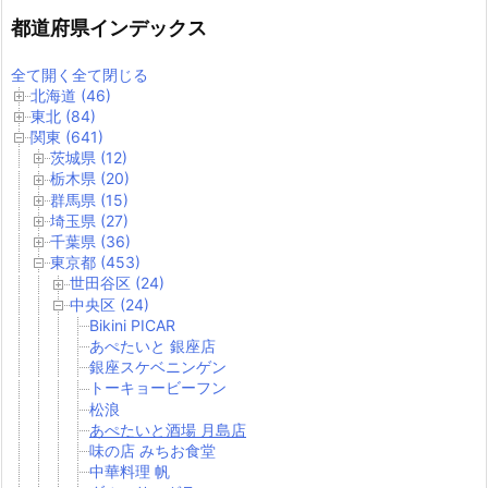
都道府県インデックス
全て開く
全て閉じる
北海道 (46)
東北 (84)
関東 (641)
茨城県 (12)
栃木県 (20)
群馬県 (15)
埼玉県 (27)
千葉県 (36)
東京都 (453)
世田谷区 (24)
中央区 (24)
Bikini PICAR
あぺたいと 銀座店
銀座スケベニンゲン
トーキョービーフン
松浪
あぺたいと酒場 月島店
味の店 みちお食堂
中華料理 帆