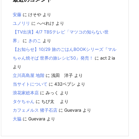
安藤
に
けそや
より
ユノリリ
に
へべれけ
より
【TV出演】4/7 TBSテレビ「マツコの知らない世
界」
に
きのこ
より
【お知らせ】10/29 旅のごはんBOOKシリーズ『マル
ちゃん焼そば 世界の旅レシピ50』発売！
に
act 2 ia
より
立川高島屋 地階
に
浅田 洋子
より
当サイトについて
に
432ペプシ
より
浪花家総本店
に
みっく
より
タケちゃん
に
ちび太
より
カフェメルス 猪子石店
に
Guevara
より
大脇
に
Guevara
より