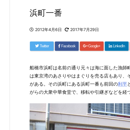
浜町一番
2012年4月6日
2017年7月29日
Twitter
Facebook
Google+
LinkedIn
船橋市浜町は名前の通り元々は海に面した漁師
は東京湾のあさりやはまぐりを売る店もあり、
がある。その浜町にある浜町一番も前回の
利平
がらの大衆中華食堂で、移転や引継ぎなどを経つ