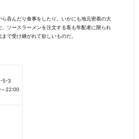
がら呑んだり食事をしたり。いかにも地元密着の大
だ。ソースラーメンを注文する客も年配者に限られ
代まで受け継がれて欲しいものだ。
5-3
0～22:00