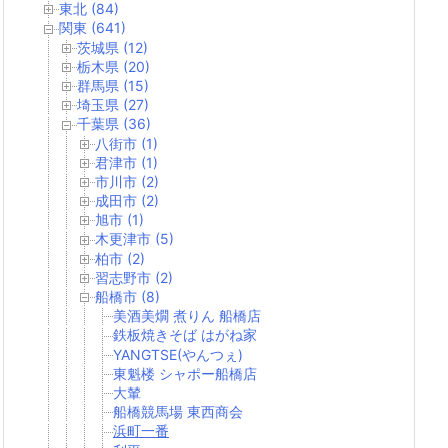
東北 (84)
関東 (641)
茨城県 (12)
栃木県 (20)
群馬県 (15)
埼玉県 (27)
千葉県 (36)
八街市 (1)
君津市 (1)
市川市 (2)
成田市 (2)
旭市 (1)
木更津市 (5)
柏市 (2)
習志野市 (2)
船橋市 (8)
美酒美燗 煮りん 船橋店
鉄板焼きそば はがね家
YANGTSE(やんつぇ)
東魁楼 シャポー船橋店
大輦
船橋競馬場 東西商会
浜町一番