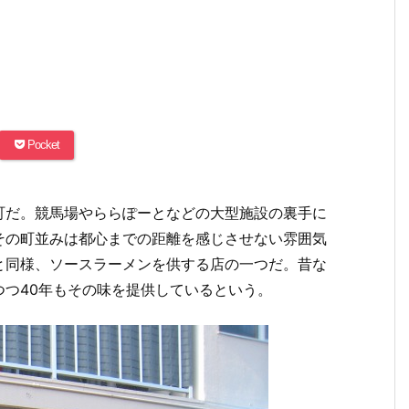
Pocket
町だ。競馬場やららぽーとなどの大型施設の裏手に
その町並みは都心までの距離を感じさせない雰囲気
と同様、ソースラーメンを供する店の一つだ。昔な
つ40年もその味を提供しているという。