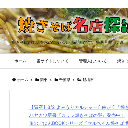
焼きそばの名店を求めて食べ歩く探訪録です。毎週月曜、更新！
ホーム
当サイトについて
管理人について
焼きそ
ホーム
>
関東
>
千葉県
>
船橋市
【講座】8/2 よみうりカルチャー自由が丘「
ハヤカワ新書『カップ焼きそばの謎』発売中！
旅のごはんBOOKシリーズ『マルちゃん焼そば 