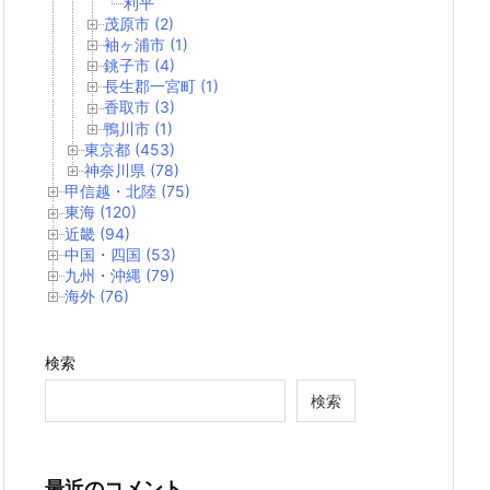
利平
茂原市 (2)
袖ヶ浦市 (1)
銚子市 (4)
長生郡一宮町 (1)
香取市 (3)
鴨川市 (1)
東京都 (453)
神奈川県 (78)
甲信越・北陸 (75)
東海 (120)
近畿 (94)
中国・四国 (53)
九州・沖縄 (79)
海外 (76)
検索
検索
最近のコメント