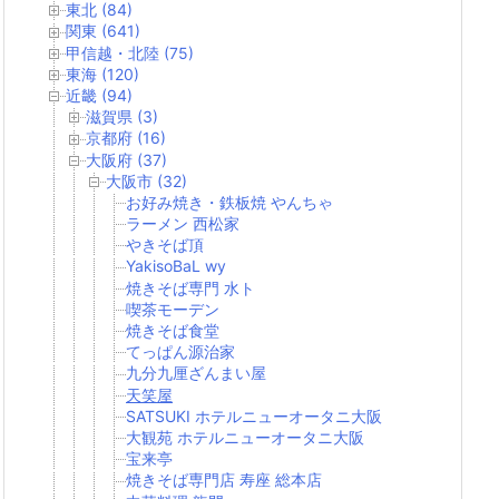
東北 (84)
関東 (641)
甲信越・北陸 (75)
東海 (120)
近畿 (94)
滋賀県 (3)
京都府 (16)
大阪府 (37)
大阪市 (32)
お好み焼き・鉄板焼 やんちゃ
ラーメン 西松家
やきそば頂
YakisoBaL wy
焼きそば専門 水ト
喫茶モーデン
焼きそば食堂
てっぱん源治家
九分九厘ざんまい屋
天笑屋
SATSUKI ホテルニューオータニ大阪
大観苑 ホテルニューオータニ大阪
宝来亭
焼きそば専門店 寿座 総本店