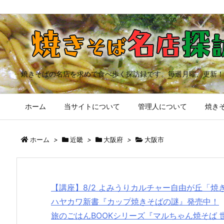
焼きそばの名店を求めて食べ歩く探訪録です。毎週月曜、更新！
ホーム
当サイトについて
管理人について
焼きそ
ホーム
>
近畿
>
大阪府
>
大阪市
【講座】8/2 よみうりカルチャー自由が丘「
ハヤカワ新書『カップ焼きそばの謎』発売中！
旅のごはんBOOKシリーズ『マルちゃん焼そば 