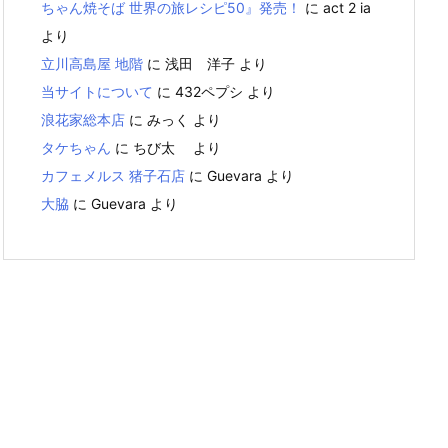
ちゃん焼そば 世界の旅レシピ50』発売！
に
act 2 ia
より
立川高島屋 地階
に
浅田 洋子
より
当サイトについて
に
432ペプシ
より
浪花家総本店
に
みっく
より
タケちゃん
に
ちび太
より
カフェメルス 猪子石店
に
Guevara
より
大脇
に
Guevara
より