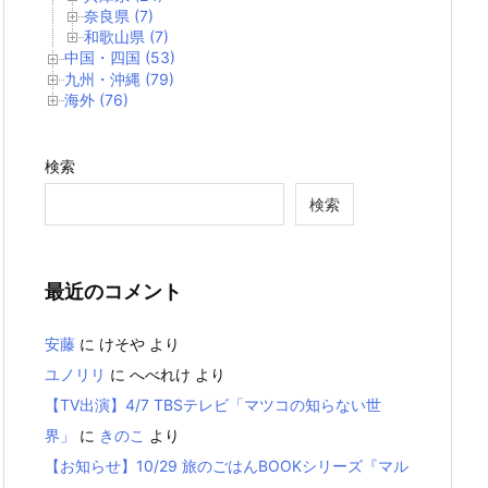
奈良県 (7)
和歌山県 (7)
中国・四国 (53)
九州・沖縄 (79)
海外 (76)
検索
検索
最近のコメント
安藤
に
けそや
より
ユノリリ
に
へべれけ
より
【TV出演】4/7 TBSテレビ「マツコの知らない世
界」
に
きのこ
より
【お知らせ】10/29 旅のごはんBOOKシリーズ『マル