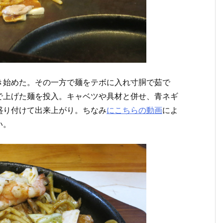
き始めた。その一方で麺をテボに入れ寸胴で茹で
で上げた麺を投入。キャベツや具材と併せ、青ネギ
盛り付けて出来上がり。ちなみ
にこちらの動画
によ
い。