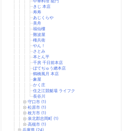
中華料理 龍門
きじ 本店
寿寿
あじくらや
美舟
福仙樓
難波屋
権兵衛
やん！
さとみ
本とん平
千房 千日前本店
ぼてぢゅう總本店
鶴橋風月 本店
象屋
かく庄
住之江競艇場 ライフク
長谷川
守口市 (1)
松原市 (1)
枚方市 (1)
泉北郡忠岡町 (1)
高槻市 (1)
兵庫県 (24)