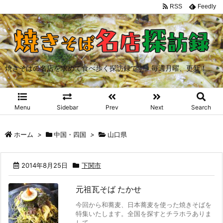
RSS
Feedly
焼きそばの名店を求めて食べ歩く探訪録です。毎週月曜、更新！
Menu
Sidebar
Prev
Next
Search
ホーム
>
中国・四国
>
山口県
2014年8月25日
下関市
元祖瓦そば たかせ
今回から和蕎麦、日本蕎麦を使った焼きそばを
特集いたします。全国を探すとチラホラありま
して。 ...