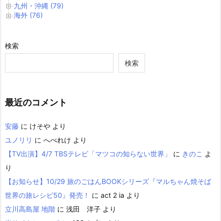
九州・沖縄 (79)
海外 (76)
検索
検索
最近のコメント
安藤
に
けそや
より
ユノリリ
に
へべれけ
より
【TV出演】4/7 TBSテレビ「マツコの知らない世界」
に
きのこ
よ
り
【お知らせ】10/29 旅のごはんBOOKシリーズ『マルちゃん焼そば
世界の旅レシピ50』発売！
に
act 2 ia
より
立川高島屋 地階
に
浅田 洋子
より