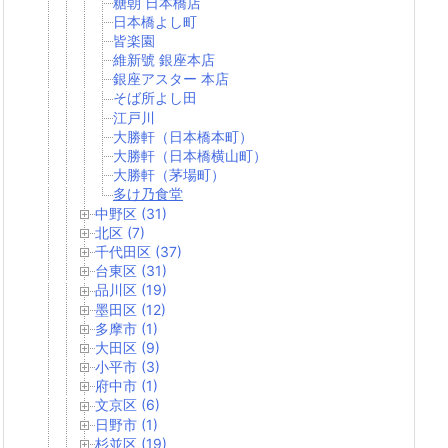
糖朝 日本橋店
日本橋よし町
皆楽園
維新號 銀座本店
銀座アスター 本店
そば所よし田
江戸川
大勝軒（日本橋本町）
大勝軒（日本橋横山町）
大勝軒（茅場町）
多け乃食堂
中野区 (31)
北区 (7)
千代田区 (37)
台東区 (31)
品川区 (19)
墨田区 (12)
多摩市 (1)
大田区 (9)
小平市 (3)
府中市 (1)
文京区 (6)
日野市 (1)
杉並区 (19)