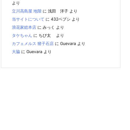
より
立川高島屋 地階
に
浅田 洋子
より
当サイトについて
に
432ペプシ
より
浪花家総本店
に
みっく
より
タケちゃん
に
ちび太
より
カフェメルス 猪子石店
に
Guevara
より
大脇
に
Guevara
より