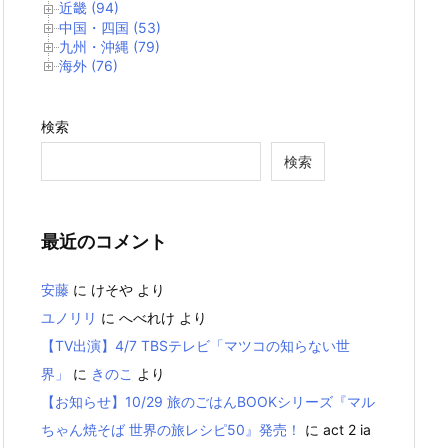
近畿 (94)
中国・四国 (53)
九州・沖縄 (79)
海外 (76)
検索
検索
最近のコメント
安藤
に
けそや
より
ユノリリ
に
へべれけ
より
【TV出演】4/7 TBSテレビ「マツコの知らない世
界」
に
きのこ
より
【お知らせ】10/29 旅のごはんBOOKシリーズ『マル
ちゃん焼そば 世界の旅レシピ50』発売！
に
act 2 ia