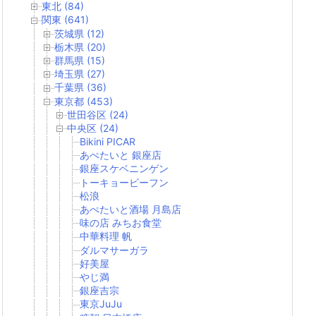
東北 (84)
関東 (641)
茨城県 (12)
栃木県 (20)
群馬県 (15)
埼玉県 (27)
千葉県 (36)
東京都 (453)
世田谷区 (24)
中央区 (24)
Bikini PICAR
あぺたいと 銀座店
銀座スケベニンゲン
トーキョービーフン
松浪
あぺたいと酒場 月島店
味の店 みちお食堂
中華料理 帆
ダルマサーガラ
好美屋
やじ満
銀座吉宗
東京JuJu