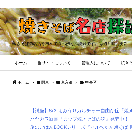
焼きそばの名店を求めて食べ歩く探訪録です。毎週月曜、更新！
ホーム
当サイトについて
管理人について
焼きそ
ホーム
>
関東
>
東京都
>
中央区
【講座】8/2 よみうりカルチャー自由が丘「
ハヤカワ新書『カップ焼きそばの謎』発売中！
旅のごはんBOOKシリーズ『マルちゃん焼そば 