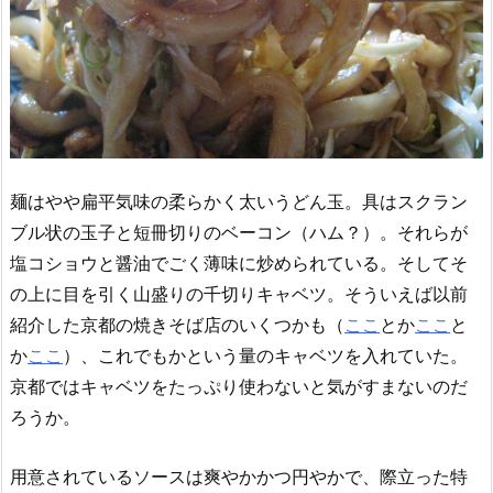
麺はやや扁平気味の柔らかく太いうどん玉。具はスクラン
ブル状の玉子と短冊切りのベーコン（ハム？）。それらが
塩コショウと醤油でごく薄味に炒められている。そしてそ
の上に目を引く山盛りの千切りキャベツ。そういえば以前
紹介した京都の焼きそば店のいくつかも（
ここ
とか
ここ
と
か
ここ
）、これでもかという量のキャベツを入れていた。
京都ではキャベツをたっぷり使わないと気がすまないのだ
ろうか。
用意されているソースは爽やかかつ円やかで、際立った特