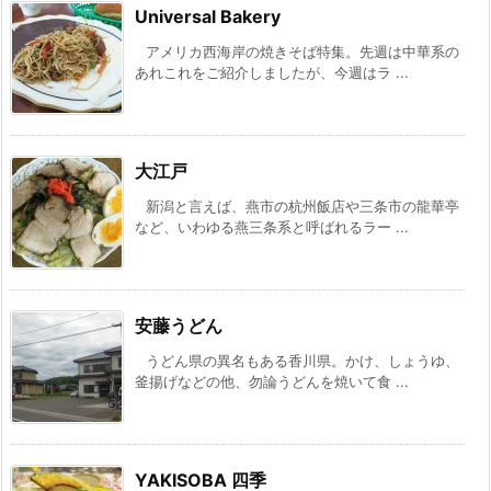
Universal Bakery
アメリカ西海岸の焼きそば特集。先週は中華系の
あれこれをご紹介しましたが、今週はラ ...
大江戸
新潟と言えば、燕市の杭州飯店や三条市の龍華亭
など、いわゆる燕三条系と呼ばれるラー ...
安藤うどん
うどん県の異名もある香川県。かけ、しょうゆ、
釜揚げなどの他、勿論うどんを焼いて食 ...
YAKISOBA 四季