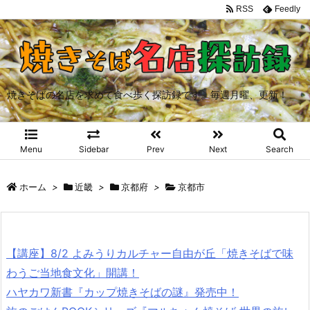
RSS
Feedly
焼きそばの名店を求めて食べ歩く探訪録です。毎週月曜、更新！
Menu
Sidebar
Prev
Next
Search
ホーム
>
近畿
>
京都府
>
京都市
【講座】8/2 よみうりカルチャー自由が丘「焼きそばで味
わうご当地食文化」開講！
ハヤカワ新書『カップ焼きそばの謎』発売中！