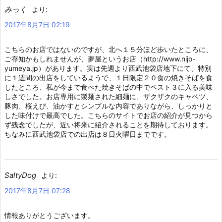
みっく
より:
2017年8月7日 02:19
こちらのお店ではないのですが、北へ１５分ほど歩いたところに、
ご存知かもしれませんが、夢屋というお店（http://www.nijo-
yumeya.jp）があります。実は先週より西武池袋店地下にて、特別
に１週間の出店をしているようで、１日限定２０食の焼きそばを食
したところ、私が今まで食べた焼きそばの中でベスト３に入る美味
しさでした。お店専用に製麺された細麺に、ザクザクのキャベツ、
豚肉、桜えび、油かすとシンプルな内容でありながら、しっかりと
した味付けで最高でした。こちらのサイトでお店の紹介が見つから
ず残念でしたが、近い将来に紹介されることを期待しております。
ちなみに西武池袋店での出店は８日火曜日までです。
SaltyDog
より:
2017年8月7日 07:28
情報ありがとうございます。