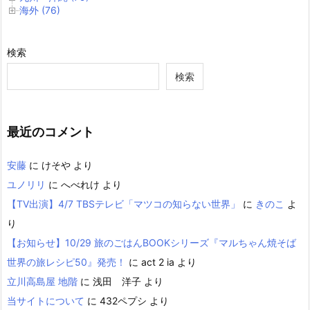
海外 (76)
検索
検索
最近のコメント
安藤
に
けそや
より
ユノリリ
に
へべれけ
より
【TV出演】4/7 TBSテレビ「マツコの知らない世界」
に
きのこ
よ
り
【お知らせ】10/29 旅のごはんBOOKシリーズ『マルちゃん焼そば
世界の旅レシピ50』発売！
に
act 2 ia
より
立川高島屋 地階
に
浅田 洋子
より
当サイトについて
に
432ペプシ
より