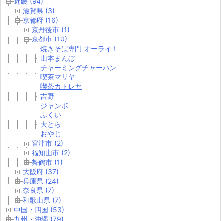
近畿 (94)
滋賀県 (3)
京都府 (16)
京丹後市 (1)
京都市 (10)
焼きそば専門 オーライ！
山本まんぼ
チャーミングチャーハン
喫茶マリヤ
喫茶カトレヤ
吉野
ジャンボ
ふくい
大とら
おやじ
宮津市 (2)
福知山市 (2)
舞鶴市 (1)
大阪府 (37)
兵庫県 (24)
奈良県 (7)
和歌山県 (7)
中国・四国 (53)
九州・沖縄 (79)