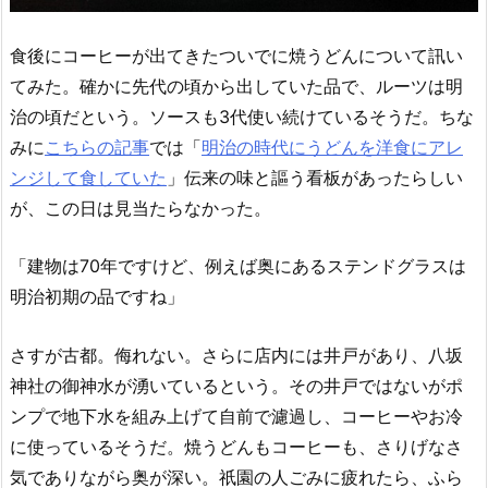
食後にコーヒーが出てきたついでに焼うどんについて訊い
てみた。確かに先代の頃から出していた品で、ルーツは明
治の頃だという。ソースも3代使い続けているそうだ。ちな
みに
こちらの記事
では「
明治の時代にうどんを洋食にアレ
ンジして食していた
」伝来の味と謳う看板があったらしい
が、この日は見当たらなかった。
「建物は70年ですけど、例えば奥にあるステンドグラスは
明治初期の品ですね」
さすが古都。侮れない。さらに店内には井戸があり、八坂
神社の御神水が湧いているという。その井戸ではないがポ
ンプで地下水を組み上げて自前で濾過し、コーヒーやお冷
に使っているそうだ。焼うどんもコーヒーも、さりげなさ
気でありながら奥が深い。祇園の人ごみに疲れたら、ふら