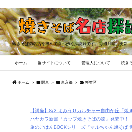
焼きそばの名店を求めて食べ歩く探訪録です。毎週月曜、更新！
ホーム
当サイトについて
管理人について
焼きそ
ホーム
>
関東
>
東京都
>
杉並区
【講座】8/2 よみうりカルチャー自由が丘「
ハヤカワ新書『カップ焼きそばの謎』発売中！
旅のごはんBOOKシリーズ『マルちゃん焼そば 