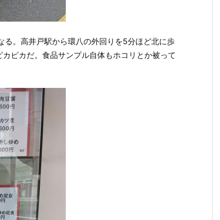
なる。高井戸駅から環八の外回りを5分ほど北に歩
ピカピカだ。食品サンプル自体もホコリとか被って