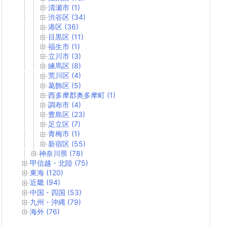
清瀬市 (1)
渋谷区 (34)
港区 (36)
目黒区 (11)
福生市 (1)
立川市 (3)
練馬区 (8)
荒川区 (4)
葛飾区 (5)
西多摩郡奥多摩町 (1)
調布市 (4)
豊島区 (23)
足立区 (7)
青梅市 (1)
新宿区 (55)
神奈川県 (78)
甲信越・北陸 (75)
東海 (120)
近畿 (94)
中国・四国 (53)
九州・沖縄 (79)
海外 (76)