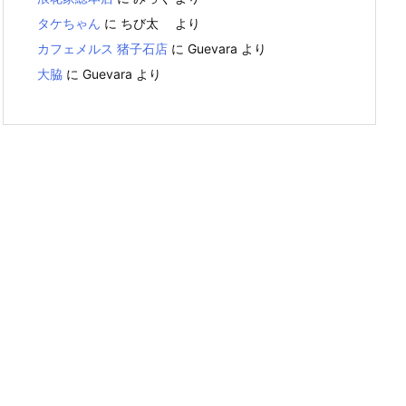
タケちゃん
に
ちび太
より
カフェメルス 猪子石店
に
Guevara
より
大脇
に
Guevara
より