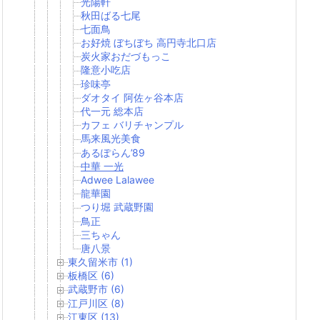
光陽軒
秋田ばる七尾
七面鳥
お好焼 ぼちぼち 高円寺北口店
炭火家おだづもっこ
隆意小吃店
珍味亭
ダオタイ 阿佐ヶ谷本店
代一元 総本店
カフェ バリチャンプル
馬来風光美食
あるぽらん’89
中華 一光
Adwee Lalawee
龍華園
つり堀 武蔵野園
鳥正
三ちゃん
唐八景
東久留米市 (1)
板橋区 (6)
武蔵野市 (6)
江戸川区 (8)
江東区 (13)