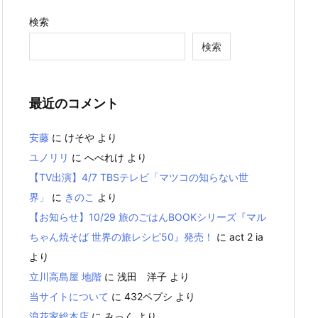
検索
検索
最近のコメント
安藤
に
けそや
より
ユノリリ
に
へべれけ
より
【TV出演】4/7 TBSテレビ「マツコの知らない世
界」
に
きのこ
より
【お知らせ】10/29 旅のごはんBOOKシリーズ『マル
ちゃん焼そば 世界の旅レシピ50』発売！
に
act 2 ia
より
立川高島屋 地階
に
浅田 洋子
より
当サイトについて
に
432ペプシ
より
浪花家総本店
に
みっく
より