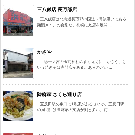
三八飯店 長万部店
三八飯店は北海道長万部の国道５号線沿いにある
麺類メインの食堂だ。札幌に支店を展開 ...
かさや
上総一ノ宮の玉前神社のすぐ近くに「かさや」と
いう焼きそば専門店がある。あるのだが ...
陳麻家 さくら通り店
五反田駅の東口に1号店があるせいか、五反田駅
の周辺には陳麻家の支店が割と多い。前 ...