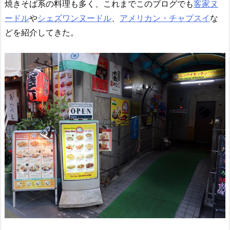
焼きそば系の料理も多く、これまでこのブログでも
客家ヌ
ードル
や
シェズワンヌードル
、
アメリカン・チャプスイ
な
どを紹介してきた。