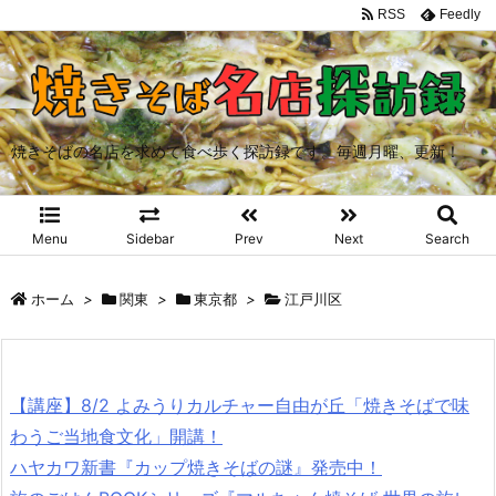
RSS
Feedly
焼きそばの名店を求めて食べ歩く探訪録です。毎週月曜、更新！
Menu
Sidebar
Prev
Next
Search
ホーム
>
関東
>
東京都
>
江戸川区
【講座】8/2 よみうりカルチャー自由が丘「焼きそばで味
わうご当地食文化」開講！
ハヤカワ新書『カップ焼きそばの謎』発売中！