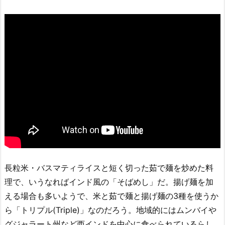
長粒米・バスマティライスと短く切った茹で麺を炒めた料
理で、いうなればインド風の「そばめし」だ。揚げ麺を加
える場合も多いようで、米と茹で麺と揚げ麺の3種を使うか
ら「トリプル(Triple)」なのだろう。地域的にはムンバイや
グジャラート州など西インドを中心に食べられているらし